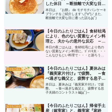
した休日 ～断捨離で大変な目に
遭った編|дﾟ)～
本日は、『お餅』 de モチモチパンケーキ
ブランチをご紹介します＼(^o^)／また、
断捨離で大変な目に遭った話も|дﾟ)
【今日のふたりごはん】食材枯渇
おうちごはん
により、色のない質素なメイン料
理と、夫からの意外な反応 ～悲
惨な野菜室|дﾟ)～
本日の夜ごはんは、食材枯渇により色の
ない質素なメイン料理に。ｺﾞﾒﾝﾈ夫・・・
こんなひもじい料理で・・・と謝ろうと
した矢先、夫から意外な一言が|дﾟ)
【今日のふたりごはん】夏休みは
おうちごはん
『義実家片付け』で疲弊。 ～食
べ過ぎな義父と、疲弊する息子夫
婦のコントラスト編|дﾟ)～
本日は、夏休みは『義実家片付け』で疲
弊。 ～食べ過ぎな義父と、疲弊する息
子夫婦のコントラスト編|дﾟ)～
【今日のふたりごはん】帰省手土
おうちごはん
産（嫁実家）と、義実家『家終