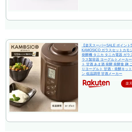
【楽天スーパーSALE ポイント
KAMOSICO ガラスセットカモ
発酵機 タニカ タニカ電器 ガラス
ラス製容器 ヨーグルトメーカー
ト 甘酒 あま酒 発酵 発酵食 麹 
りヨーグルト 甘酒・発酵キット
ン 低温調理 甘酒メーカー
楽