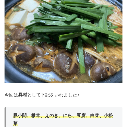
今回は
具材
として下記をいれました♪
豚小間、椎茸、えのき、にら、豆腐、白菜、小松
菜