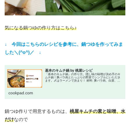
気になる鍋つゆの作り方はこちら♪
↓ 今回はこちらのレシピを参考に、鍋つゆを作ってみま
した＼(^o^)／ ↓
基本のキムチ鍋 by 桃屋レシピ
「基本のキムチ鍋」の作り方。隠し味の味噌が決め手のキ
ムチ鍋！豚バラ肉とたっぷりの野菜でシンプルにいただき
ます。〆はラーメンで決まり！ 材料: 豚バラ肉、白菜、長
ねぎ
cookpad.com
鍋つゆ作りで用意するものは、
桃屋キムチの素と味噌、水
だけ
なので