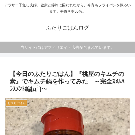
アラサー子無し夫婦。健康と節約に囚われながら、今宵もフライパンを振るい
ます。手抜き率50％。
ふたりごはんログ
当サイトにはアフィリエイト広告が含まれています。
【今日のふたりごはん】『桃屋のキムチの
素』でキムチ鍋を作ってみた ～完全ｽﾒﾙﾊ
ﾗｽﾒﾝﾄ編|дﾟ)～
おうちごはん