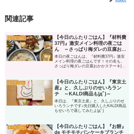
関連記事
【今日のふたりごはん】『材料費
おうちごはん
37円』激安メイン料理の夜ごは
ん ～さっぱり梅ダレの豆腐おか
かステーキ編|дﾟ)～
本日の夜ごはんは、『材料費37円』激安
メイン料理の夜ごはんです！その名も、
さっぱり梅ダレの豆腐おかかステーキ|дﾟ)
｛ｵｲｼｲﾖ
【今日のふたりごはん】『東京土
おうちごはん
産』と、久しぶりのせいろラン
チ ～KALDI商品も|дﾟ)～
本日は、『東京土産』と、久しぶりのせ
いろランチです♪先日購入したKALDI商品
もせいろで蒸してみたよ|дﾟ)
【今日のふたりごはん】『お餅』
おうちごはん
de モチモチパンケーキブランチ