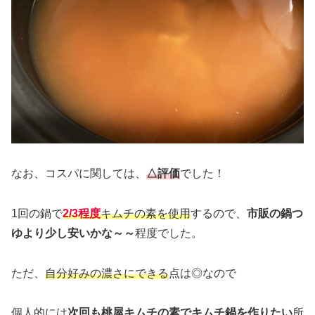
なお、コスパに関しては、
△評価
でした！
1回の鍋で
2/3程度
キムチの素を使用
するので、
市販の鍋つ
ゆより少し安いかな～～
程度でした。
ただ、
自分好みの濃さにできる
点は◎なので
個人的には
次回も桃屋キムチの素でキムチ鍋を作りたい
所