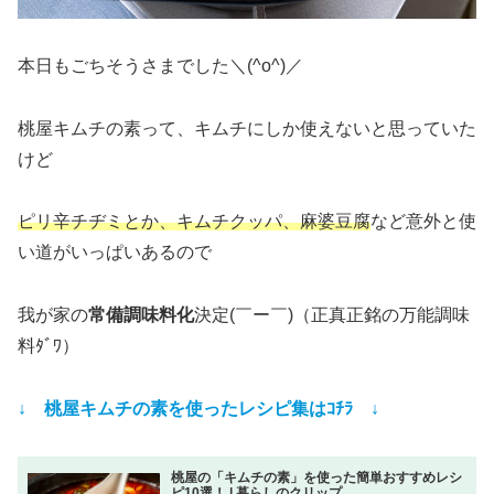
本日もごちそうさまでした＼(^o^)／
桃屋キムチの素って、キムチにしか使えないと思っていた
けど
ピリ辛チヂミとか、キムチクッパ、麻婆豆腐
など意外と使
い道がいっぱいあるので
我が家の
常備調味料化
決定(￣ー￣)（正真正銘の万能調味
料ﾀﾞﾜ）
↓ 桃屋キムチの素を使ったレシピ集はｺﾁﾗ ↓
桃屋の「キムチの素」を使った簡単おすすめレシ
ピ10選！ | 暮らしのクリップ