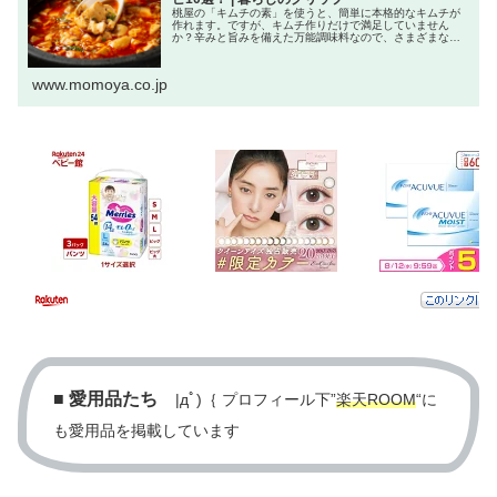
桃屋の「キムチの素」を使うと、簡単に本格的なキムチが
作れます。ですが、キムチ作りだけで満足していません
か？辛みと旨みを備えた万能調味料なので、さまざまな料
理に使ってみましょう。 今回は桃屋の「キムチの素」を使
った、韓国風・中華風・洋風料理の...
www.momoya.co.jp
■
愛用品たち
|дﾟ)｛ プロフィール下”
楽天ROOM
“に
も愛用品を掲載しています