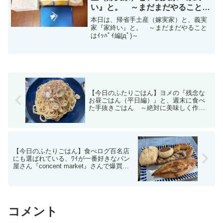
い』と。 ～まだまだやることは
ｲｯﾊﾟｲ編|дﾟ)～
本日は、帰省手土産（嫁実家）と、義実
家『家終い』と。 ～まだまだやること
はｲｯﾊﾟｲ編|дﾟ)～
【今日のふたりごはん】ヨメの『残念な
お昼ごはん（平日編）』と、週末に食べ
た手抜きごはん ～絶対に美味しく作る
ことのできる、手抜きペペロンチーノレ
シピ有|дﾟ)～
【今日のふたりごはん】食べログ百名店
にも選ばれている、ﾜｲが一番好きなパン
屋さん『concent market』さんで爆買
い ～行くたびに買いすぎる編|дﾟ)～
コメント