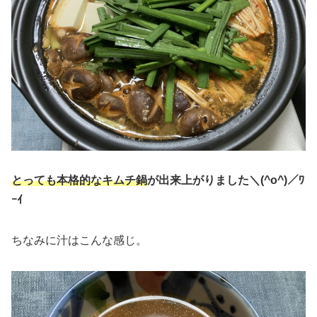
とっても本格的なキムチ鍋
が出来上がりました＼(^o^)／ﾜ
ｰｲ
ちなみに汁はこんな感じ。