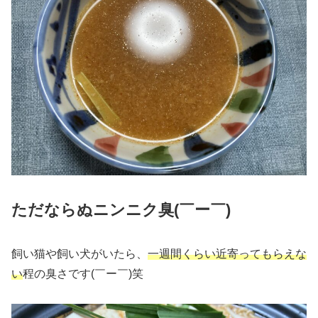
ただならぬニンニク臭(￣ー￣)
飼い猫や飼い犬がいたら、
一週間くらい近寄ってもらえな
い
程の臭さです(￣ー￣)笑