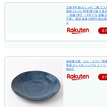
土鍋 9号 鍋 おしゃれ ご飯 三人
家族 3人 4人 料理 贈り物【 直
・ 炊飯 OK】（ 9号 2.7L 炊飯
不要） 菊花 銀峯 GINPO 萬古焼
ス
楽
超軽量大皿 カル：エクレ (窯変
食器 おしゃれ シンプル ニトリ
納品】
楽