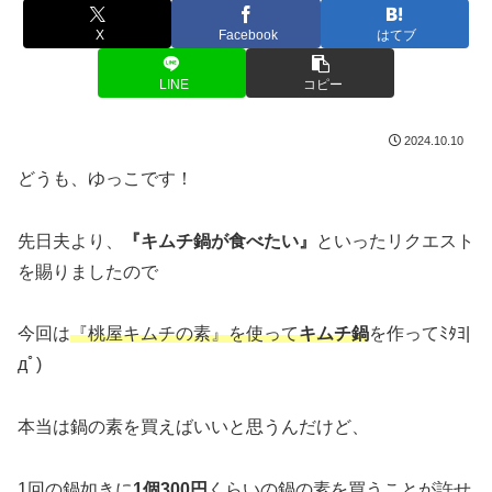
X
Facebook
はてブ
LINE
コピー
2024.10.10
どうも、ゆっこです！
先日夫より、
『キムチ鍋が食べたい』
といったリクエスト
を賜りましたので
今回は
『桃屋キムチの素』を使って
キムチ鍋
を作ってﾐﾀﾖ|
дﾟ)
本当は鍋の素を買えばいいと思うんだけど、
1回の鍋如きに
1個300円
くらいの鍋の素を買うことが許せ