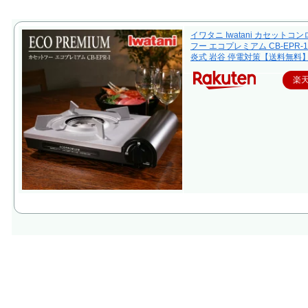
イワタニ Iwatani カセットコ
フー エコプレミアム CB-EPR-1
炎式 岩谷 停電対策【送料無料
楽