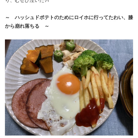
り、むせび泣いたﾜｲ
～ ハッシュドポテトのためにロイホに行ってたわい、膝
から崩れ落ちる ～