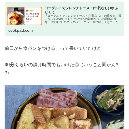
ヨーグルトでフレンチトースト(牛乳なし) by ふ
じくぅ
「ヨーグルトでフレンチトースト(牛乳なし)」の作り方。沢
山作って冷凍しておくといつもの朝食が少しお洒落に変
身！ 先日LINEのクックパッドニュースに取り上げていただ
きました 材料: 食パン、卵、プレーンヨーグルト
cookpad.com
前日から食パンをつける、って書いていたけど
30分くらい
の漬け時間でもいけた◎（いうこと聞かんﾔ
ﾂ）