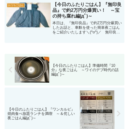
【今日のふたりごはん】『無印良
おうちごはん
品』で約2万円分爆買い！ ～宝
の持ち腐れ編|дﾟ)～
本日は、『無印良品』で約2万円分爆買い
したお話と、車麩を使った簡単夜ごはん
をご紹介いたします＼(^o^)／ 無印良品
購入品は、完全に『宝の持ち腐れ』状態
に・・・|дﾟ)
【今日のふたりごはん】準備時間『10
分』な夜ごはん ～ワイのデブ時代の話
編|дﾟ)～
【今日のふたりごはん】『ワンカルビ』
焼肉食べ放題ランチを満喫 ～＆侘しい
夜ごはん編|дﾟ)～