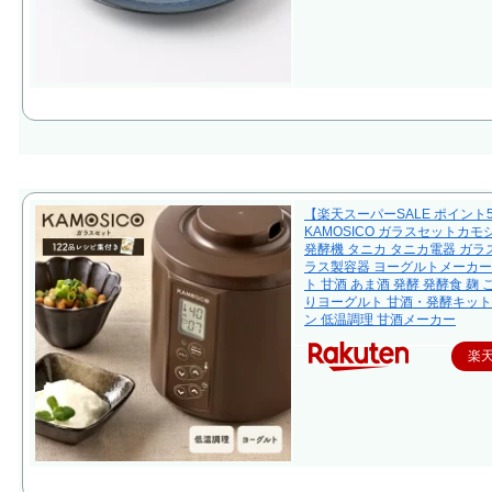
【楽天スーパーSALE ポイント
KAMOSICO ガラスセットカモ
発酵機 タニカ タニカ電器 ガラス
ラス製容器 ヨーグルトメーカー
ト 甘酒 あま酒 発酵 発酵食 麹 
りヨーグルト 甘酒・発酵キット
ン 低温調理 甘酒メーカー
楽