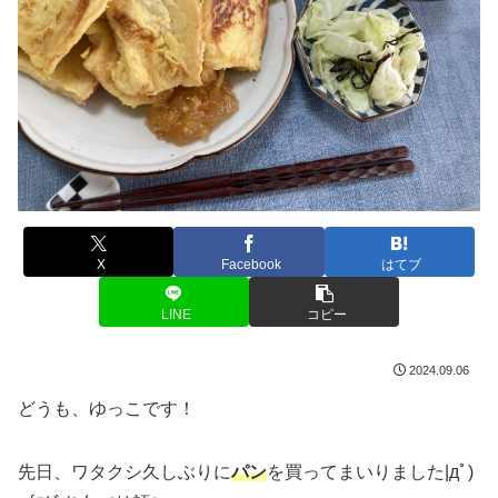
X
Facebook
はてブ
LINE
コピー
2024.09.06
どうも、ゆっこです！
先日、ワタクシ久しぶりに
パン
を買ってまいりました|дﾟ)