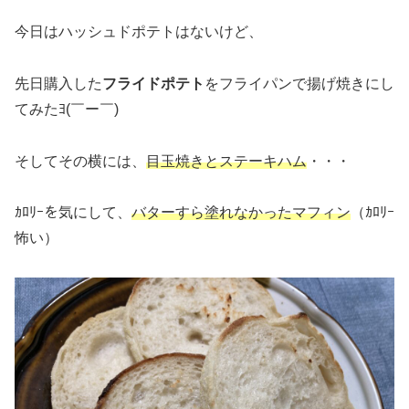
今日はハッシュドポテトはないけど、
先日購入した
フライドポテト
をフライパンで揚げ焼きにし
てみたﾖ(￣ー￣)
そしてその横には、
目玉焼きとステーキハム
・・・
ｶﾛﾘｰを気にして、
バターすら塗れなかったマフィン
（ｶﾛﾘｰ
怖い）