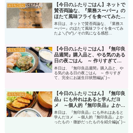
【今日のふたりごはん】ネットで
おうちごはん
賛否両論な、『業務スーパー』の
ほたて風味フライを食べてみた
～その気になる感想は・・・？|
本日は、ネットで賛否両論な、『業務ス
дﾟ)～
ーパー』のほたて風味フライを食べてみ
たよ＼(^o^)／その気になる感想
は・・・？|дﾟ)
【今日のふたりごはん】『無印良
おうちごはん
品週間』購入品と、やる気のある
日の夜ごはん ～ 作りすぎて、
完全にお誕生日状態編|дﾟ)～
本日は、『無印良品週間』購入品と、や
る気のある日の夜ごはん ～ 作りすぎ
て、完全にお誕生日状態編|дﾟ)～
【今日のふたりごはん】『無印良
おうちごはん
品』にも外れはあると学んだヨ
メ ～個人的『無印良品』よかっ
たもの・微妙だったものを紹介
本日は、『無印良品』にも外れはあると
編|дﾟ)～
学んだヨメ ～個人的『無印良品』よか
ったもの・微妙だったものを紹介編|дﾟ)～