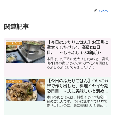
yukko
関連記事
【今日のふたりごはん】お正月に
おうちごはん
激太りしたﾊﾅｼと、高級肉2日
目。 ～しゃぶしゃぶ編|дﾟ)～
本日は、お正月に激太りしたﾊﾅｼと、高級
肉2日目の夜ごはんです＼(^o^)／今回はし
ゃぶしゃぶにしてみました♪|дﾟ)
【今日のふたりごはん】ついにﾔｹ
おうちごはん
ｸｿで作り出した、料理イヤイヤ期
②日目 ～夫に美味しいと褒めら
れて罪悪感を抱く…|дﾟ)～
本日の夜ごはんは、料理イヤイヤ期②日
目のごはんです。ついに嫌すぎてﾔｹｸｿで
作り出したのに、夫に美味しいと褒めら
れ罪悪感を抱く・・・|дﾟ)