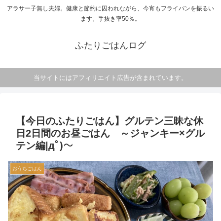
アラサー子無し夫婦。健康と節約に囚われながら、今宵もフライパンを振るい
ます。手抜き率50％。
ふたりごはんログ
当サイトにはアフィリエイト広告が含まれています。
【今日のふたりごはん】グルテン三昧な休
日2日間のお昼ごはん ～ジャンキー×グル
テン編|дﾟ)～
おうちごはん