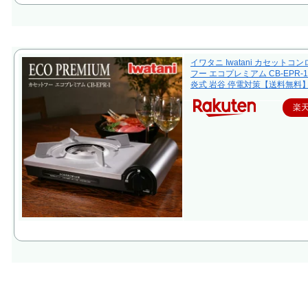
イワタニ Iwatani カセットコ
フー エコプレミアム CB-EPR-1
炎式 岩谷 停電対策【送料無料
楽