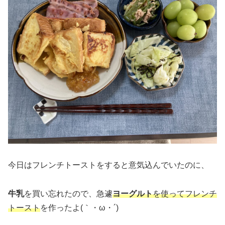
今日はフレンチトーストをすると意気込んでいたのに、
牛乳
を買い忘れたので、急遽
ヨーグルト
を使ってフレンチ
トースト
を作ったよ(｀・ω・´)