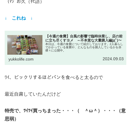
｛ﾏｼﾞお久（ﾀﾋ語）
↓ これね ↓
【今週の食費】台風の影響で臨時休業し、店の前
に立ち尽くすヨメ ～不本意な大量購入編|дﾟ)～
本日は、今週の食費について紹介しております。2人暮らし
でかかっている食費や、どんなものを購入しているかを赤
裸々に公開中。
2024.09.03
yukkolife.com
ﾜｲ、ビックリするほどパンを食べると太るので
最近自粛していたんだけど
特売で、ﾂｲﾂｲ買っちまった・・・（ ＾ω＾）・・・（意
思弱）