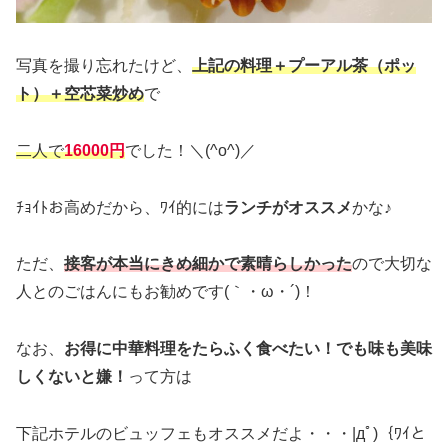
写真を撮り忘れたけど、
上記の料理＋プーアル茶（ポッ
ト）＋空芯菜炒め
で
二人で
16000円
でした！＼(^o^)／
ﾁｮｲﾄお高めだから、ﾜｲ的には
ランチがオススメ
かな♪
ただ、
接客が本当にきめ細かで素晴らしかった
ので大切な
人とのごはんにもお勧めです(｀・ω・´)！
なお、
お得に中華料理をたらふく食べたい！でも味も美味
しくないと嫌！
って方は
下記ホテルのビュッフェもオススメだよ・・・|дﾟ)｛ﾜｲと