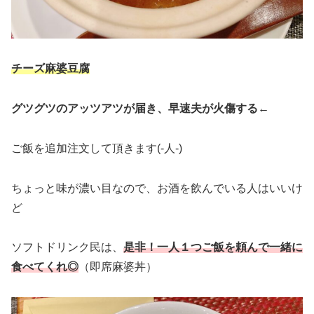
チーズ麻婆豆腐
グツグツのアッツアツが届き、早速夫が火傷する←
ご飯を追加注文して頂きます(‐人‐)
ちょっと味が濃い目なので、お酒を飲んでいる人はいいけ
ど
ソフトドリンク民は、
是非！一人１つご飯を頼んで一緒に
食
べ
てくれ
◎
（即席麻婆丼）