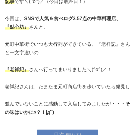
記事
です＼(^o^)／（今日は最終日！）
今回は、
SNSで人気＆食べログ3.57点の中華料理店、
『點心坊』
さんと、
元町中華街でいつも大行列ができている、『老祥記』さん
と一文字違いの
『老祥紀』
さんへ行ってまいりました＼(^o^)／！
老祥紀さんは、たまたま元町商店街を歩いていたら発見し
並んでいないことに感動して入店してみましたが
・・・そ
の味はいかにｯ？！|дﾟ)
目次