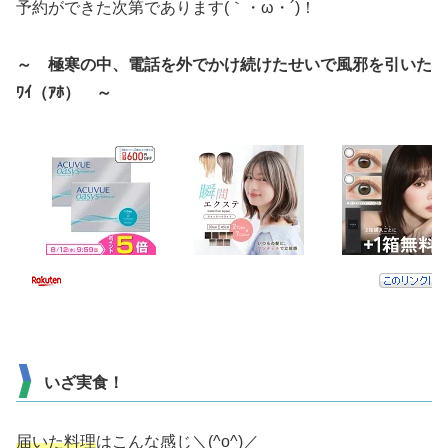
予約ができた次第であります(｀・ω・´)！
～ 極寒の中、電話を外でかけ続けたせいで風邪を引いた
ﾜｲ（ｱﾎ） ～
いざ実食！
届いた料理
はこんな感じ＼(^o^)／