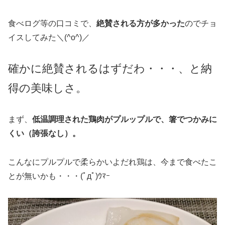
食べログ等の口コミで、
絶賛される方が多かった
のでチョ
イスしてみた＼(^o^)／
確かに絶賛されるはずだわ・・・、と納
得の美味しさ。
まず、
低温調理された鶏肉がプルップルで、箸でつかみに
くい（誇張なし）。
こんなにプルプルで柔らかいよだれ鶏は、今まで食べたこ
とが無いかも・・・(ﾟдﾟ)ｳﾏｰ