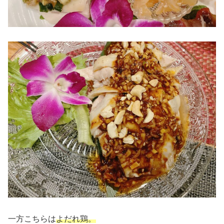
一方こちらは
よだれ鶏。