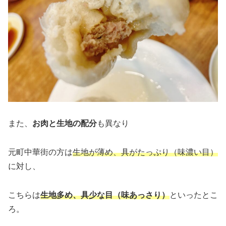
また、
お肉と生地の配分
も異なり
元町中華街の方は
生地が薄め、具がたっぷり（味濃い目）
に対し、
こちらは
生地多め、具少な目（味あっさり）
といったとこ
ろ。