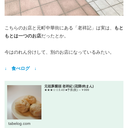
こちらのお店と元町中華街にある「老祥記」は実は、
もと
もとは一つのお店
だったとか。
今はのれん分けして、別のお店になっているみたい。
↓ 食べログ ↓
元祖豚饅頭 老祥紀 (花隈/肉まん)
★★★☆☆3.43 ■予算(夜):～￥999
tabelog.com