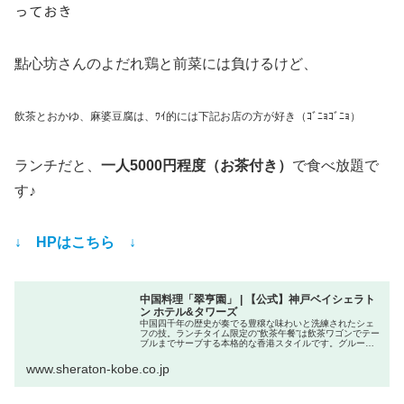
っておき
點心坊さんのよだれ鶏と前菜には負けるけど、
飲茶とおかゆ、麻婆豆腐は、ﾜｲ的には下記お店の方が好き（ｺﾞﾆｮｺﾞﾆｮ）
ランチだと、
一人5000円程度（お茶付き）
で食べ放題で
す♪
↓ HPはこちら ↓
中国料理「翠亨園」 | 【公式】神戸ベイシェラト
ン ホテル&タワーズ
中国四千年の歴史が奏でる豊穣な味わいと洗練されたシェ
フの技。ランチタイム限定の“飲茶午餐”は飲茶ワゴンでテー
ブルまでサーブする本格的な香港スタイルです。グループ
でご利用いただける個室もご用意。
www.sheraton-kobe.co.jp