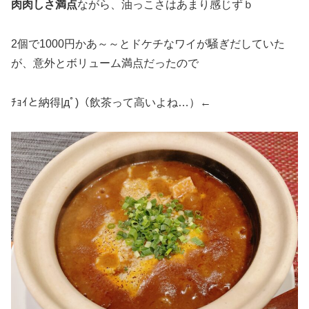
肉肉しさ満点
ながら、油っこさはあまり感じずｂ
2個で1000円かあ～～とドケチなワイが騒ぎだしていた
が、意外とボリューム満点だったので
ﾁｮｲと納得|дﾟ)（飲茶って高いよね…）←