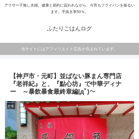
アラサー子無し夫婦。健康と節約に囚われながら、今宵もフライパンを振るい
ます。手抜き率50％。
ふたりごはんログ
当サイトにはアフィリエイト広告が含まれています。
【神戸市・元町】並ばない豚まん専門店
『老祥紀』と、『點心坊』で中華ディナ
ー ～暴飲暴食最終章編|дﾟ)～
外食