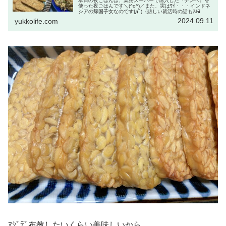
本日の夜ごはんは、業務スーパーで購入した『テンペ』を
使った夜ごはんです＼(^o^)／また、実はﾜｲ・・・インドネ
シアの帰国子女なのです|дﾟ)｛悲しい就活時の話もｱﾙﾖ
2024.09.11
yukkolife.com
ﾏｼﾞﾃﾞ布教したいくらい美味しいから、