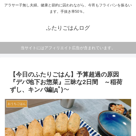
アラサー子無し夫婦。健康と節約に囚われながら、今宵もフライパンを振るい
ます。手抜き率50％。
ふたりごはんログ
当サイトにはアフィリエイト広告が含まれています。
【今日のふたりごはん】予算超過の原因
『デパ地下お惣菜』三昧な2日間 ～稲荷
ずし、キンパ編|дﾟ)～
おうちごはん