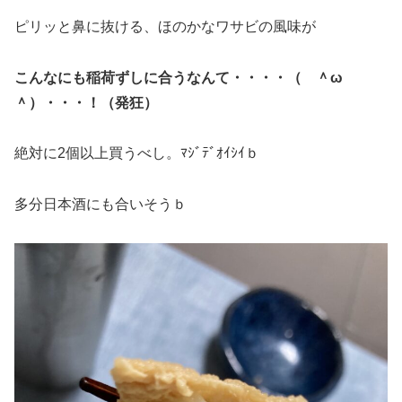
ピリッと鼻に抜ける、ほのかなワサビの風味が
こんなにも稲荷ずしに合うなんて・・・・（ ＾ω
＾）・・・！（発狂）
絶対に2個以上買うべし。ﾏｼﾞﾃﾞｵｲｼｲｂ
多分日本酒にも合いそうｂ