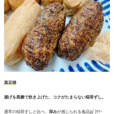
黒豆狸
揚げを黒糖で炊き上げた、コクがたまらない稲荷ずし。
通常の稲荷ずしと比べ、
深み
が感じられる逸品|дﾟ)ｳﾏｰ