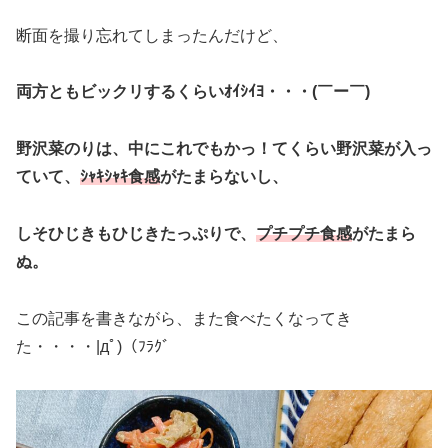
断面を撮り忘れてしまったんだけど、
両方ともビックリするくらいｵｲｼｲﾖ・・・(￣ー￣)
野沢菜のりは、中にこれでもかっ！てくらい野沢菜が入っ
ていて、
ｼｬｷｼｬｷ食感
がたまらないし、
しそひじきもひじきたっぷりで、
プチプチ食感
がたまら
ぬ。
この記事を書きながら、また食べたくなってき
た・・・・|дﾟ)（ﾌﾗｸﾞ