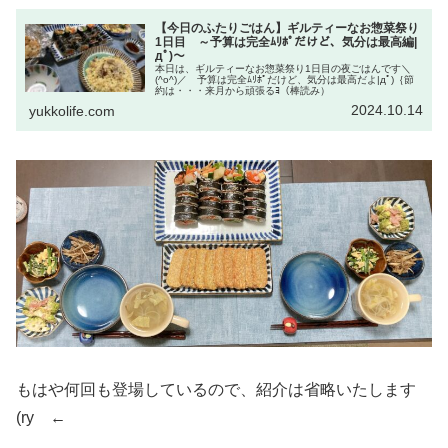
【今日のふたりごはん】ギルティーなお惣菜祭り
1日目 ～予算は完全ﾑﾘﾎﾟだけど、気分は最高編|
дﾟ)～
本日は、ギルティーなお惣菜祭り1日目の夜ごはんです＼
(^o^)／ 予算は完全ﾑﾘﾎﾟだけど、気分は最高だよ|дﾟ)｛節
約は・・・来月から頑張るﾖ（棒読み）
2024.10.14
yukkolife.com
もはや何回も登場しているので、紹介は省略いたします
(ry ←