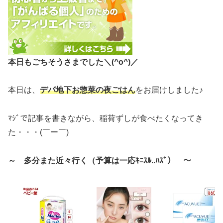
本日もごちそうさまでした＼(^o^)／
本日は、
デパ地下お惣菜の夜ごはん
をお届けしました♪
ﾏｼﾞで記事を書きながら、稲荷ずしが食べたくなってき
た・・・(￣ー￣)
～ 多分また近々行く（予算は一応ｷﾆｽﾙ..ﾊｽﾞ） ～