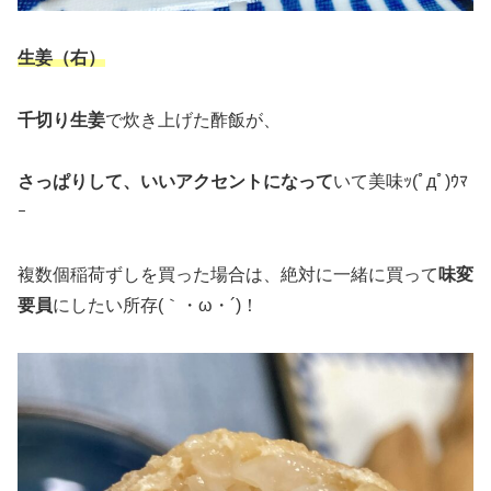
生姜（右）
千切り生姜
で炊き上げた酢飯が、
さっぱりして、いいアクセントになって
いて美味ｯ(ﾟдﾟ)ｳﾏ
ｰ
複数個稲荷ずしを買った場合は、絶対に一緒に買って
味変
要員
にしたい所存(｀・ω・´)！