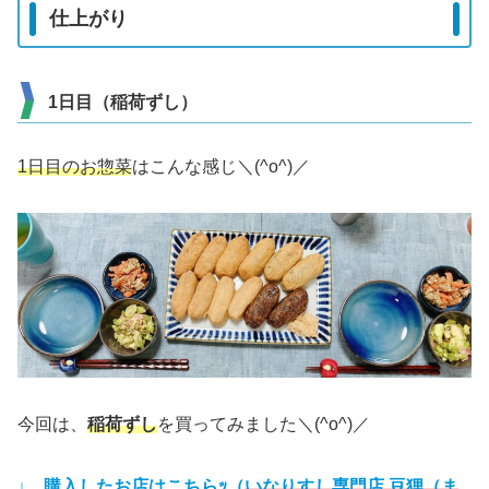
仕上がり
1日目（稲荷ずし）
1日目のお惣菜
はこんな感じ＼(^o^)／
今回は、
稲荷ずし
を買ってみました＼(^o^)／
↓ 購入したお店はこちらｯ（
いなりすし専門店 豆狸（ま