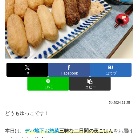
X
Facebook
はてブ
LINE
コピー
2024.11.25
どうもゆっこです！
本日は、
デパ地下お惣菜
三昧な二日間の夜ごはん
をお届け