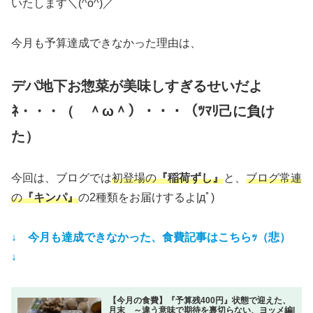
いたします＼(^o^)／
今月も予算達成できなかった理由は、
デパ地下お惣菜が美味しすぎるせいだよ
ﾈ・・・（ ＾ω＾）・・・（ﾂﾏﾘ己に負け
た）
今回は、ブログでは
初登場の
『稲荷ずし』
と、
ブログ常連
の
『キンパ』
の2種類をお届けするよ|дﾟ)
↓ 今月も達成できなかった、食費記事はこちらｯ（悲）
↓
【今月の食費】『予算残400円』状態で迎えた、
月末 ～違う意味で期待を裏切らない、ヨッメ編|