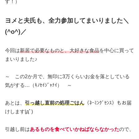
す！）
ヨメと夫氏も、全力参加してまいりました＼
(^o^)／
今回は
新居で必要なものと、大好きな食品
を中心に買って
まいりました♪
～ この2か月で、無印に3万くらいお金を落としている
気がする…（ｷﾉｾｲｼﾞｬﾅｲ） ～
あとは、
引っ越し直前の処理ごはん
（ﾈｰﾐﾝｸﾞｾﾝｽ）もお届
けします|дﾟ)
引越し前は
あるものを食べていかねばならなかった
ので、