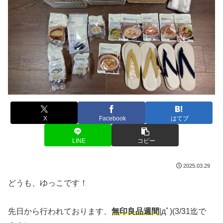
X
Facebook
はてブ
LINE
コピー
2025.03.29
どうも、ゆっこです！
先日から行われております、
無印良品週間
|дﾟ)(3/31迄で