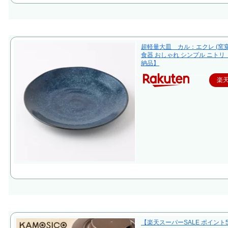
超軽量大皿 カル：エクレ (窯変
食器 おしゃれ シンプル ニトリ
納品】
楽
【楽天スーパーSALE ポイント