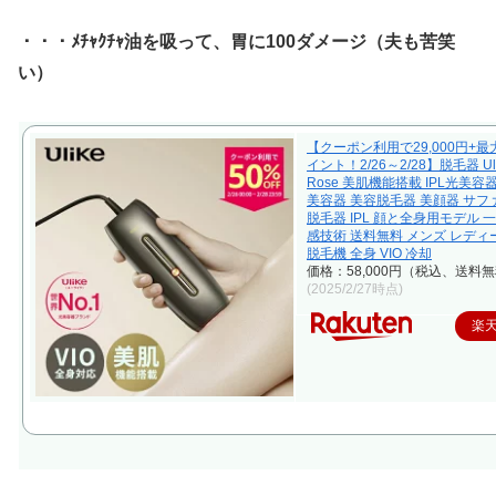
・・・ﾒﾁｬｸﾁｬ油を吸って、胃に100ダメージ（夫も苦笑
い）
【クーポン利用で29,000円+最大
イント！2/26～2/28】脱毛器 Ul
Rose 美肌機能搭載 IPL光美容
美容器 美容脱毛器 美顔器 サ
脱毛器 IPL 顔と全身用モデル 
感技術 送料無料 メンズ レディ
脱毛機 全身 VIO 冷却
価格：58,000円（税込、送料無
(2025/2/27時点)
楽