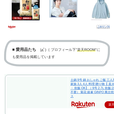
■
愛用品たち
|дﾟ)｛ プロフィール下”
楽天ROOM
“に
も愛用品を掲載しています
土鍋 9号 鍋 おしゃれ ご飯 三人
家族 3人 4人 料理 贈り物【 直
・ 炊飯 OK】（ 9号 2.7L 炊飯
不要） 菊花 銀峯 GINPO 萬古焼
ス
楽