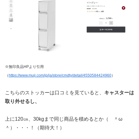
※無印良品HPより引用
（
https://www.muji.com/jp/ja/store/cmdty/detail/4550584424960
）
こちらのストッカーは口コミを見ていると、
キャスターは
取り外せるし、
上に120㎝、30kgまで同じ商品を積めるとか（ ＾ω
＾）・・・！（期待大！）