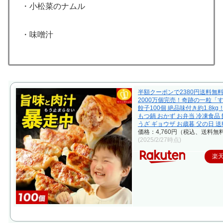
・小松菜のナムル
・味噌汁
半額クーポンで2380円送料無
2000万個完売！奇跡の一粒「
餃子100個 絶品味付き約1.8kg
もつ鍋 おかず お弁当 冷凍食品 
うざ ギョウザ お歳暮 父の日 
価格：4,760円（税込、送料無料
(2025/2/27時点)
楽