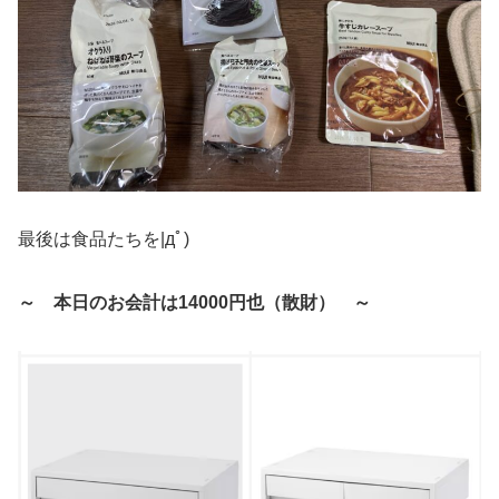
最後は食品たちを|дﾟ)
～ 本日のお会計は14000円也（散財） ～