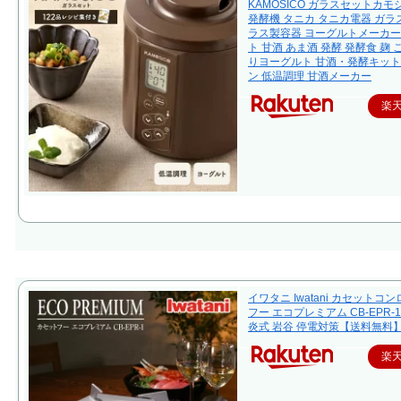
KAMOSICO ガラスセットカモ
発酵機 タニカ タニカ電器 ガラス
ラス製容器 ヨーグルトメーカー
ト 甘酒 あま酒 発酵 発酵食 麹 
りヨーグルト 甘酒・発酵キット
ン 低温調理 甘酒メーカー
楽
イワタニ Iwatani カセットコ
フー エコプレミアム CB-EPR-1
炎式 岩谷 停電対策【送料無料
楽