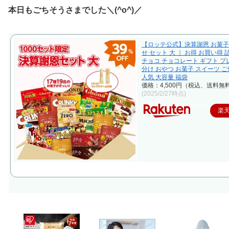
本日もごちそうさまでした＼(^o^)／
【ロッテ公式】決算謝恩 お菓
せ セット 大 ｜ お得 お買い得
チョコ チョコレート ギフト プ
分け おやつ お菓子 スイーツ ご
人気 大容量 福袋
価格：4,500円（税込、送料無料
(2025/2/27時点)
楽