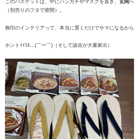
このバスケットは、中にハンカチやマスクを置き、
玄関
へ
（別売りのフタで密閉）。
無印のインテリアって、本当に置くだけでサマになるから
ホントｲｲﾖﾈ…(￣ー￣)（そして諭吉が大量家出）