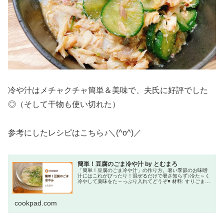
冷や汁はメチャクチャ簡単＆美味で、夫氏に好評でした
◎（そして干物も使い切れた）
参考にしたレシピはこちら♪＼(^o^)／
簡単！豆腐のごま冷や汁 by とむまろ
「簡単！豆腐のごま冷や汁」の作り方。暑い季節のお味噌
汁にはこれがぴったり！混ぜるだけで暑さ知らず♪冷た～く
冷やして薬味をた～っぷり入れてどうぞ♥ 材料: すりごま、
味噌、水
cookpad.com