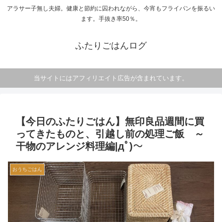
アラサー子無し夫婦。健康と節約に囚われながら、今宵もフライパンを振るい
ます。手抜き率50％。
ふたりごはんログ
当サイトにはアフィリエイト広告が含まれています。
【今日のふたりごはん】無印良品週間に買
ってきたものと、引越し前の処理ご飯 ～
干物のアレンジ料理編|дﾟ)～
おうちごはん