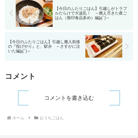
【今日のふたりごはん】引越しがトラブ
ルだらけで大波乱！ ～燃え尽きた夜ご
はん（無印食品多め）編|дﾟ)～
【今日のふたりごはん】引越し搬入前後
の『投げやり』と、駅弁 ～さすがに泣
いた編|дﾟ)～
コメント
コメントを書き込む
ホーム
おうちごはん