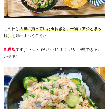
この日は
大量に買っていた玉ねぎと、干物（アジとほっ
け）
を処理すべく考えた
処理飯
です(｀・ω・´)ｷﾘｯ✨（ﾀﾍﾞﾀｲｼﾞｬﾅｸ、消費できるか
が基準）