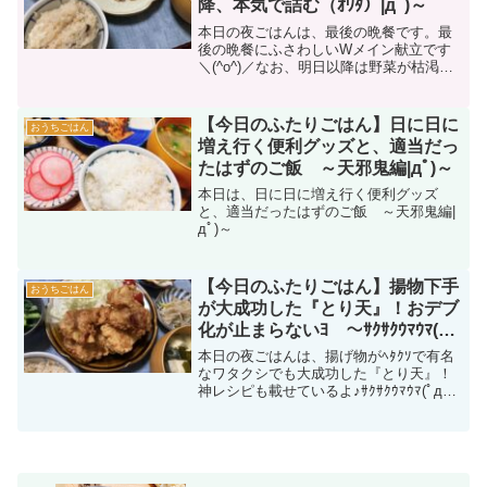
降、本気で詰む（ｵﾜﾀ）|дﾟ)～
本日の夜ごはんは、最後の晩餐です。最
後の晩餐にふさわしいWメイン献立です
＼(^o^)／なお、明日以降は野菜が枯渇す
るので詰んでるよ☆（ﾄﾞｳｼﾖｳ）
【今日のふたりごはん】日に日に
おうちごはん
増え行く便利グッズと、適当だっ
たはずのご飯 ～天邪鬼編|дﾟ)～
本日は、日に日に増え行く便利グッズ
と、適当だったはずのご飯 ～天邪鬼編|
дﾟ)～
【今日のふたりごはん】揚物下手
おうちごはん
が大成功した『とり天』！おデブ
化が止まらないﾖ ～ｻｸｻｸｳﾏｳﾏ(ﾟ
дﾟ)レシピ有～
本日の夜ごはんは、揚げ物がﾍﾀｸｿで有名
なワタクシでも大成功した『とり天』！
神レシピも載せているよ♪ｻｸｻｸｳﾏｳﾏ(ﾟдﾟ)ｳ
ﾏｰ