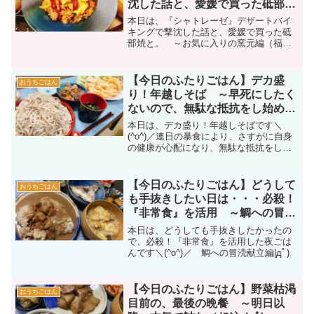
沈した話と、愛媛で買った砥部焼
と。 ～お気に入りの窯元編（福
本日は、『シャトレーゼ』デザートバイ
幸窯さん）|дﾟ)～
キングで撃沈した話と、愛媛で買った砥
部焼と。 ～お気に入りの窯元編（福幸
窯さん）|дﾟ)～
【今日のふたりごはん】デカ盛
おうちごはん
り！年越しそば ～早死にしたく
ないので、無駄な抵抗をし始めた
編|дﾟ)～
本日は、デカ盛り！年越しそばです＼
(^o^)／連日の暴食により、さすがに自身
の健康が心配になり、無駄な抵抗をし始
めました・・・|дﾟ)
【今日のふたりごはん】どうして
おうちごはん
も手抜きしたい日は・・・必殺！
『非常食』を活用 ～鯛への冒涜
献立編|дﾟ)～
本日は、どうしても手抜きしたかったの
で、必殺！『非常食』を活用した夜ごは
んです＼(^o^)／ 鯛への冒涜献立編|дﾟ)
【今日のふたりごはん】野菜枯渇
おうちごはん
目前の、最後の晩餐 ～明日以