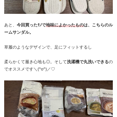
あと、
今回買ったﾓﾉで
地味によかったもの
は、こちらのル
ームサンダル。
草履のようなデザインで、足にフィットするし
柔らかくて履き心地も◎。そして
洗濯機で丸洗いできる
の
でオススメです＼(^o^)／♡