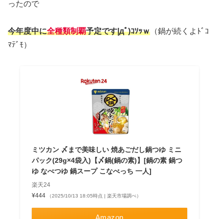
ったので
今年度中に
全種類制覇
予定です|дﾟ)ｺｿｯｗ
（鍋が続くよﾄﾞｺ
ﾏﾃﾞﾓ）
ミツカン 〆まで美味しい 焼あごだし鍋つゆ ミニ
パック(29g×4袋入)【〆鍋(鍋の素)】[鍋の素 鍋つ
ゆ なべつゆ 鍋スープ こなべっち 一人]
楽天24
¥444
（2025/10/13 18:05時点 | 楽天市場調べ）
Amazon