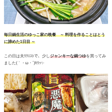
毎日鍋生活のゆっこ家の晩餐 ～ 料理を作ることはとう
に諦めた1日目 ～
この日は夫ﾘｸｴｽﾄで、少し
ジャンキーな鍋つゆ
を買ってみ
ました(｀・ω・´)ｷﾘｯ✨