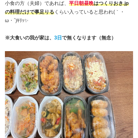
小食の方（夫婦）であれば、
平日朝昼晩
はつくりおき.jp
の料理だけで事足りる
くらい入っていると思われ(｀・
ω・´)ｷﾘｯ✨
※大食いの我が家は、
3日
で無くなります（無念）