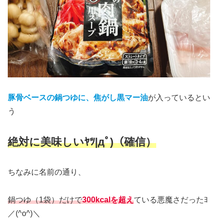
豚骨ベースの鍋つゆに、焦がし黒マー油
が入っているとい
う
絶対に美味しいﾔﾂ|дﾟ)（確信）
ちなみに名前の通り、
鍋つゆ（1袋）だけで
300kcalを超え
ている悪魔さだったﾖ
／(^o^)＼