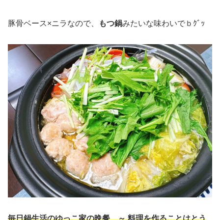
豚骨ベース×ニラなので、
もつ鍋
みたいな味わいでｂｸﾞｯ
毎日鍋生活のゆっこ家の晩餐 ～ 料理を作ることはとう