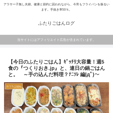
アラサー子無し夫婦。健康と節約に囚われながら、今宵もフライパンを振るい
ます。手抜き率50％。
ふたりごはんログ
当サイトにはアフィリエイト広告が含まれています。
【今日のふたりごはん】ｷﾞｯﾁﾘ大容量！週5
食の『つくりおき.jp』と、連日の鍋ごはん
と。 ～手の込んだ料理？ﾅﾆｿﾚ 編|дﾟ)～
おうちごはん