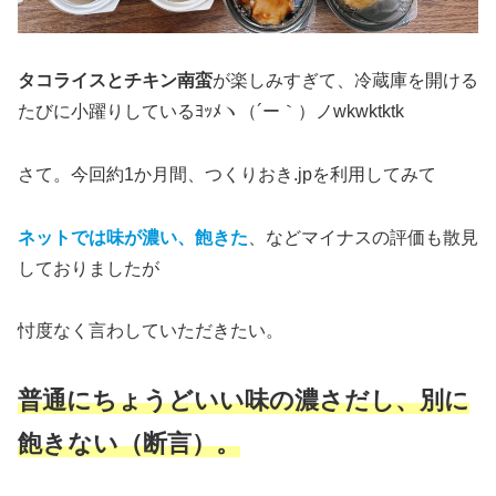
タコライスとチキン南蛮
が楽しみすぎて、冷蔵庫を開ける
たびに小躍りしているﾖｯﾒヽ（´ー｀）ノwkwktktk
さて。今回約1か月間、つくりおき.jpを利用してみて
ネットでは味が濃い、飽きた
、などマイナスの評価も散見
しておりましたが
忖度なく言わしていただきたい。
普通にちょうどいい味の濃さだし、別に
飽きない（断言）。