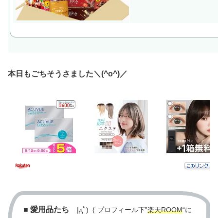
本日もごちそうさました＼(^o^)／
■
愛用品たち
|дﾟ)｛ プロフィール下”
楽天ROOM
“に