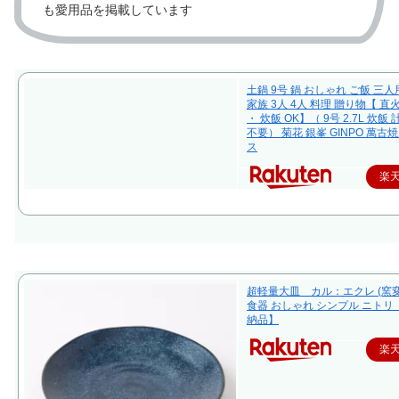
も愛用品を掲載しています
土鍋 9号 鍋 おしゃれ ご飯 三人
家族 3人 4人 料理 贈り物【 直
・ 炊飯 OK】（ 9号 2.7L 炊飯
不要） 菊花 銀峯 GINPO 萬古焼
ス
楽
超軽量大皿 カル：エクレ (窯変
食器 おしゃれ シンプル ニトリ
納品】
楽