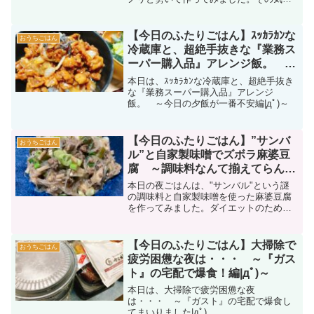
を例えるならば、『理科の実験』。味は
果たしておいしいのか・・・？
【今日のふたりごはん】ｽｯｶﾗｶﾝな
おうちごはん
冷蔵庫と、超絶手抜きな『業務ス
ーパー購入品』アレンジ飯。 ～
今日の夕飯が一番不安編|дﾟ)～
本日は、ｽｯｶﾗｶﾝな冷蔵庫と、超絶手抜き
な『業務スーパー購入品』アレンジ
飯。 ～今日の夕飯が一番不安編|дﾟ)～
【今日のふたりごはん】”サンバ
おうちごはん
ル”と自家製味噌でズボラ麻婆豆
腐 ～調味料なんて揃えてらんね
ｪ(ﾟдﾟ)～
本日の夜ごはんは、"サンバル"という謎
の調味料と自家製味噌を使った麻婆豆腐
を作ってみました。ダイエットのため、
ひき肉を一人前50gぽっちしか使わなかっ
たので、工夫をしてボリューム満点な麻
婆豆腐に仕上げました♪
【今日のふたりごはん】大掃除で
おうちごはん
疲労困憊な夜は・・・ ～『ガス
ト』の宅配で爆食！編|дﾟ)～
本日は、大掃除で疲労困憊な夜
は・・・ ～『ガスト』の宅配で爆食し
てまいりました|дﾟ)