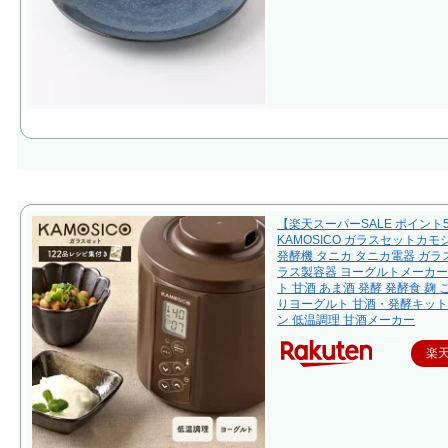
【楽天スーパーSALE ポイント
KAMOSICO ガラスセットカモ
発酵機 タニカ タニカ電器 ガラス
ラス製容器 ヨーグルトメーカー
ト 甘酒 あま酒 発酵 発酵食 麹 
りヨーグルト 甘酒・発酵キット
ン 低温調理 甘酒メーカー
楽