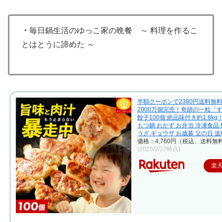
・
毎日鍋生活のゆっこ家の晩餐 ～ 料理を作るこ
とはとうに諦めた ～
半額クーポンで2380円送料無
2000万個完売！奇跡の一粒「
餃子100個 絶品味付き約1.8kg
もつ鍋 おかず お弁当 冷凍食品 
うざ ギョウザ お歳暮 父の日 
価格：4,760円（税込、送料無料
(2025/2/27時点)
楽