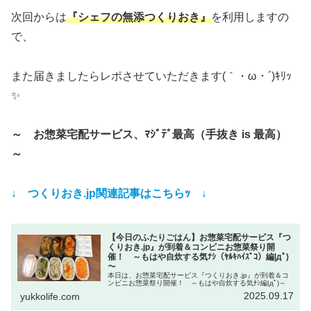
次回からは
『シェフの無添つくりおき』
を利用しますの
で、
また届きましたらレポさせていただきます(｀・ω・´)ｷﾘｯ
✨
～ お惣菜宅配サービス、ﾏｼﾞﾃﾞ最高（手抜き is 最高）
～
↓ つくりおき.jp関連記事はこちらｯ ↓
【今日のふたりごはん】お惣菜宅配サービス『つ
くりおき.jp』が到着＆コンビニお惣菜祭り開
催！ ～もはや自炊する気ﾅｼ（ﾔﾙｷﾊｲｽﾞｺ）編|дﾟ)
～
本日は、お惣菜宅配サービス『つくりおき.jp』が到着＆コ
ンビニお惣菜祭り開催！ ～もはや自炊する気ﾅｼ編|дﾟ)～
2025.09.17
yukkolife.com