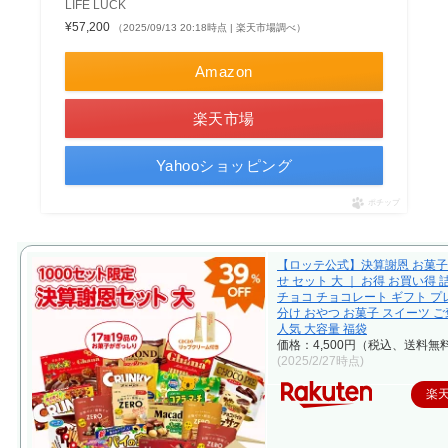
LIFE LUCK
¥57,200
（2025/09/13 20:18時点 | 楽天市場調べ）
Amazon
楽天市場
Yahooショッピング
ポチップ
【ロッテ公式】決算謝恩 お菓
せ セット 大 ｜ お得 お買い得
チョコ チョコレート ギフト プ
分け おやつ お菓子 スイーツ ご
人気 大容量 福袋
価格：4,500円（税込、送料無料
(2025/2/27時点)
楽