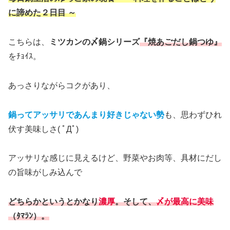
に諦めた２日目 ～
こちらは、
ミツカンの〆鍋シリーズ
『焼あごだし鍋つゆ』
をﾁｮｲｽ。
あっさりながらコクがあり、
鍋ってアッサリであんまり好きじゃない勢
も、思わずひれ
伏す美味しさ( ﾟДﾟ)
アッサリな感じに見えるけど、野菜やお肉等、具材にだし
の旨味がしみ込んで
どちらかというとかなり
濃厚
。そして、
〆が最高に美味
（ﾀﾏﾗﾝ）。