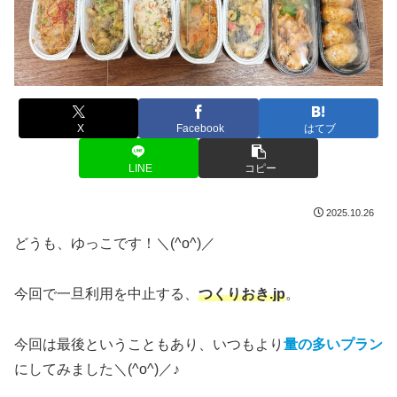
X
Facebook
はてブ
LINE
コピー
2025.10.26
どうも、ゆっこです！＼(^o^)／
今回で一旦利用を中止する、
つくりおき.jp
。
今回は最後ということもあり、いつもより
量の多いプラン
にしてみました＼(^o^)／♪