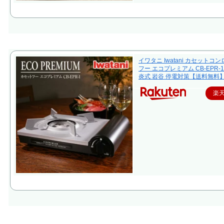
イワタニ Iwatani カセットコ
フー エコプレミアム CB-EPR-1
炎式 岩谷 停電対策【送料無料
楽