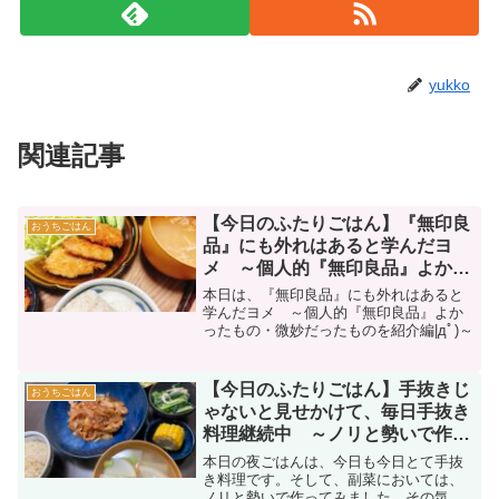
yukko
関連記事
【今日のふたりごはん】『無印良
おうちごはん
品』にも外れはあると学んだヨ
メ ～個人的『無印良品』よかっ
たもの・微妙だったものを紹介
本日は、『無印良品』にも外れはあると
編|дﾟ)～
学んだヨメ ～個人的『無印良品』よか
ったもの・微妙だったものを紹介編|дﾟ)～
【今日のふたりごはん】手抜きじ
おうちごはん
ゃないと見せかけて、毎日手抜き
料理継続中 ～ノリと勢いで作る
副菜編～
本日の夜ごはんは、今日も今日とて手抜
き料理です。そして、副菜においては、
ノリと勢いで作ってみました。その気分