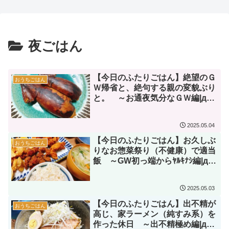
月以上経ったので、本音
ﾅﾄﾞ|дﾟ)～【レビュー】
レビューしてみた【レビ
ュー】
夜ごはん
【今日のふたりごはん】絶望のＧ
おうちごはん
Ｗ帰省と、絶句する親の変貌ぶり
と。 ～お通夜気分なＧＷ編|дﾟ)
～
2025.05.04
【今日のふたりごはん】お久しぶ
おうちごはん
りなお惣菜祭り（不健康）で適当
飯 ～GW初っ端からﾔﾙｷﾅｼ編|дﾟ)
～
2025.05.03
【今日のふたりごはん】出不精が
おうちごはん
高じ、家ラーメン（純すみ系）を
作った休日 ～出不精極め編|дﾟ)