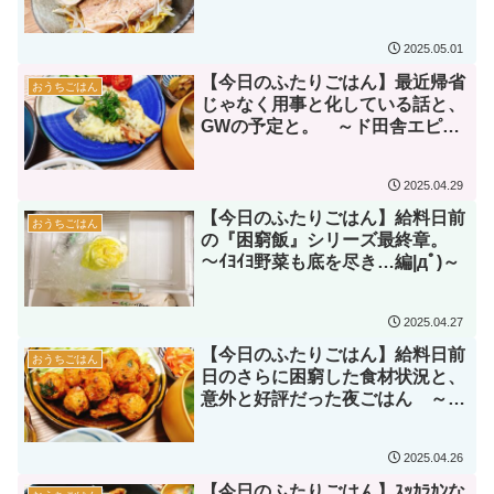
～
2025.05.01
【今日のふたりごはん】最近帰省
おうちごはん
じゃなく用事と化している話と、
GWの予定と。 ～ド田舎エピソ
ード編|дﾟ)～
2025.04.29
【今日のふたりごはん】給料日前
おうちごはん
の『困窮飯』シリーズ最終章。
～ｲﾖｲﾖ野菜も底を尽き…編|дﾟ)～
2025.04.27
【今日のふたりごはん】給料日前
おうちごはん
日のさらに困窮した食材状況と、
意外と好評だった夜ごはん ～盛
大なセロリ被り編|дﾟ)～
2025.04.26
【今日のふたりごはん】ｽｯｶﾗｶﾝな