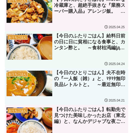
おうちごはん
冷蔵庫と、超絶手抜きな『業務ス
ーパー購入品』アレンジ飯。 ～
今日の夕飯が一番不安編|дﾟ)～
2025.04.25
【今日のふたりごはん】給料日前
おうちごはん
の日に日に貧相になる食事と、カ
ンタン酢と。 ～食材枯渇編|дﾟ)
～
2025.04.24
【今日のひとりごはん】夫不在時
おうちごはん
の『一人飯（雑）』と、ﾏﾀﾏﾀ無印
良品レトルトと。 ～最近無印の
話しかしてない編|дﾟ)～
2025.04.21
【今日のふたりごはん】転勤先で
おうちごはん
見つけた美味しかったお店（東北
編）と、なんかデジャブな夜ごは
ん ～引出し皆無編|дﾟ)～