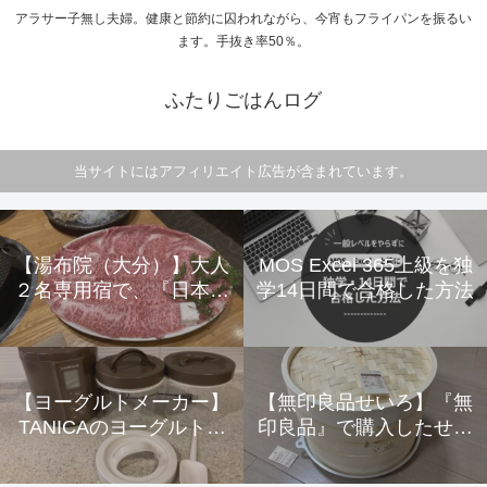
アラサー子無し夫婦。健康と節約に囚われながら、今宵もフライパンを振るい
ます。手抜き率50％。
ふたりごはんログ
当サイトにはアフィリエイト広告が含まれています。
【湯布院（大分）】大人
MOS Excel 365上級を独
２名専用宿で、『日本一
学14日間で合格した方法
美味しいすき焼き』と露
天風呂付平屋離れで大満
足！ ～由布の彩 ＹＡ
ＤＯＹＡ おおはし～
【ヨーグルトメーカー】
【無印良品せいろ】『無
【レビュー】
TANICAのヨーグルトメ
印良品』で購入したせい
ーカー『KAMOSICO(カ
ろ紹介 ～使用、収納方
モシコ)』 を購入して6か
法、実際に使用した感想