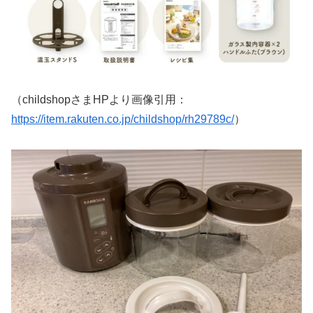
（childshopさまHPより画像引用：
https://item.rakuten.co.jp/childshop/rh29789c/
）