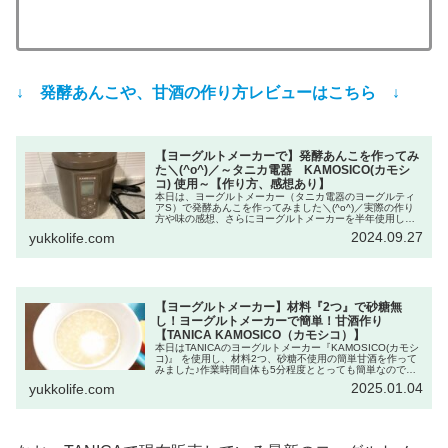
↓ 発酵あんこや、甘酒の作り方レビューはこちら ↓
【ヨーグルトメーカーで】発酵あんこを作ってみ
た＼(^o^)／～タニカ電器 KAMOSICO(カモシ
コ) 使用～【作り方、感想あり】
本日は、ヨーグルトメーカー（タニカ電器のヨーグルティ
アS）で発酵あんこを作ってみました＼(^o^)／実際の作り
方や味の感想、さらにヨーグルトメーカーを半年使用した
感想ﾅﾄﾞﾅﾄﾞ。
2024.09.27
yukkolife.com
【ヨーグルトメーカー】材料『2つ』で砂糖無
し！ヨーグルトメーカーで簡単！甘酒作り
【TANICA KAMOSICO（カモシコ）】
本日はTANICAのヨーグルトメーカー『KAMOSICO(カモシ
コ)』 を使用し、材料2つ、砂糖不使用の簡単甘酒を作って
みました♪作業時間自体も5分程度ととっても簡単なので、
甘酒作りをしてみたい方、発酵食作りデビューをしたい方
2025.01.04
yukkolife.com
にもとってもおすすめです。