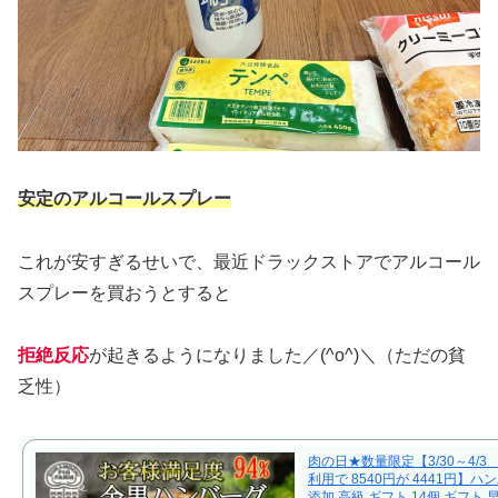
安定のアルコールスプレー
これが安すぎるせいで、最近ドラックストアでアルコール
スプレーを買おうとすると
拒絶反応
が起きるようになりました／(^o^)＼（ただの貧
乏性）
肉の日★数量限定【3/30～4/
利用で 8540円が 4441円】ハ
添加 高級 ギフト 14個 ギフト 