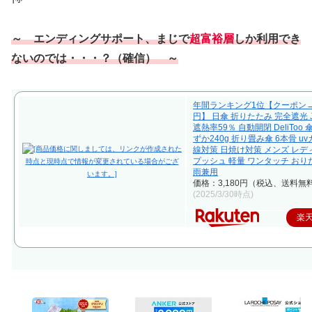
～ エンディングサポート、まじで
超富裕層
しか利用でき
ないのでは・・・？
（
確信
）
～
年間ランキング1位【クーポン→1
円】 日傘 折りたたみ 完全遮光 
遮熱率59％ 自動開閉 DeliToo 
ずか240g 折り畳み傘 6本骨 u
線対策 日焼け対策 メンズ レデ
プッシュ 軽量 ワンタッチ おり
雨兼用
価格：3,180円（税込、送料無料
(2025/3/30時点)
楽