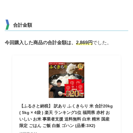
合計金額
今回購入した商品の合計金額は、
2,869
円
でした。
【ふるさと納税】 訳あり ふくきらり 米 合計20kg
( 5kg × 4袋 ) 楽天 ランキング1位 福岡県 赤村 お
いしい お米 事業者支援 送料無料 白米 精米 国産
限定 ごはん ご飯 白飯 ゴハン (品番:3X2)