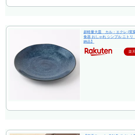
超軽量大皿 カル：エクレ (窯変
食器 おしゃれ シンプル ニトリ
納品】
楽