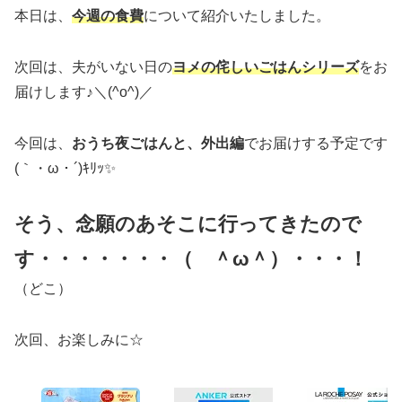
本日は、
今週の食
費
について紹介いたしました。
次回は、夫がいない日の
ヨメの侘しいごはんシリーズ
をお
届けします♪＼(^o^)／
今回は、
おうち夜ごはんと、外出編
でお届けする予定です
(｀・ω・´)ｷﾘｯ✨
そう、念願のあそこに行ってきたので
す・・・・・・・（ ＾ω＾）・・・！
（どこ）
次回、お楽しみに☆