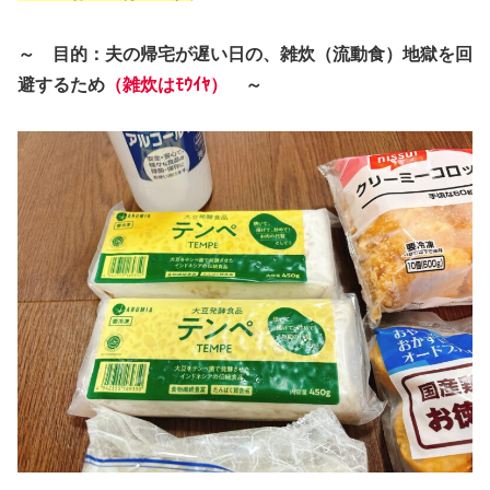
～ 目的：夫の帰宅が遅い日の、雑炊（流動食）地獄を回
避するため
（雑炊はﾓｳｲﾔ）
～