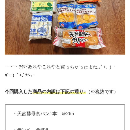
・・・ﾂｲﾂｲあれやこれやと買っちゃったよね.｡ﾟ+.（・
∀・）ﾟ+.ﾟﾃﾍ←
今回購入した
商品の内訳
は下記の通り♪
（※税抜です）
・天然酵母食パン1本 ＠265
・テンペ ＠696