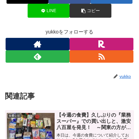
LINE
コピー
yukkoをフォローする
yukko
関連記事
【今週の食費】久しぶりの『業務
食費公開
スーパー』での買い出しと、激安
八百屋を発見！ ～関東の方が物
価が安い？編|дﾟ)～
本日は、今週の食費について紹介してお