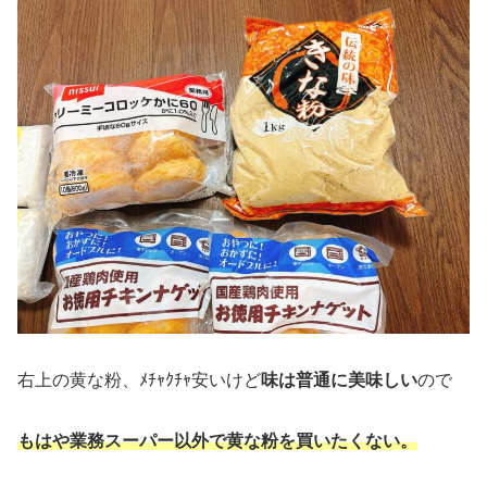
右上の黄な粉、ﾒﾁｬｸﾁｬ安いけど
味は普通に美味しい
ので
もはや
業務スーパー
以外で黄な粉を買いたくない。