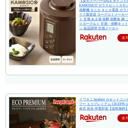
【楽天スーパーSALE ポイント
KAMOSICO ガラスセットカモ
発酵機 タニカ タニカ電器 ガラス
ラス製容器 ヨーグルトメーカー
ト 甘酒 あま酒 発酵 発酵食 麹 
りヨーグルト 甘酒・発酵キット
ン 低温調理 甘酒メーカー
楽
イワタニ Iwatani カセットコ
フー エコプレミアム CB-EPR-1
炎式 岩谷 停電対策【送料無料
楽