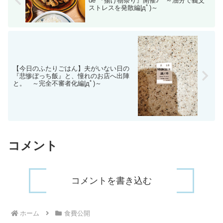
de 『揚げ物祭り』開催♪ ～油分で義父
ストレスを発散編|дﾟ)～
【今日のふたりごはん】夫がいない日の
『悲惨ぼっち飯』と、憧れのお店へ出陣
と。 ～完全不審者化編|дﾟ)～
コメント
コメントを書き込む
ホーム
食費公開