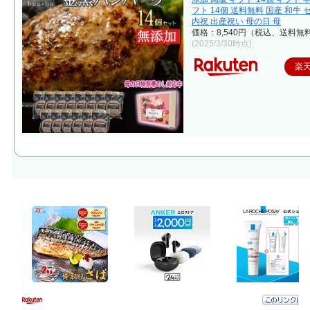
フト 14個 送料無料 国産 和牛 
内祝 出産祝い 母の日 母
価格：8,540円（税込、送料無料
(2025/3/30時点)
楽