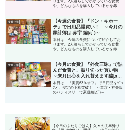
ります。2人暮らしでかかっている食費
や、どんなものを購入しているかを赤
裸々に公開中。
【今週の食費】『ドン・キホー
食費公開
テ』で日用品爆買い！ ～今月の
家計簿は 赤字 編|дﾟ)～
本日は、今週の食費について紹介してお
ります。2人暮らしでかかっている食費
や、どんなものを購入しているかを赤
裸々に公開中。
【今月の食費】『外食三昧』で詰
食費公開
んだ食費と、振り切った買い物
～来月は心を入れ替えます編|дﾟ)
～
本日は、『実質63％オフ』で日用品をｹﾞｯ
ﾂと、安定の予算突破！ ～東京・神楽坂
のパティスリーで豪遊編|дﾟ)～
【今日のふたりごはん】久々の夫早帰り