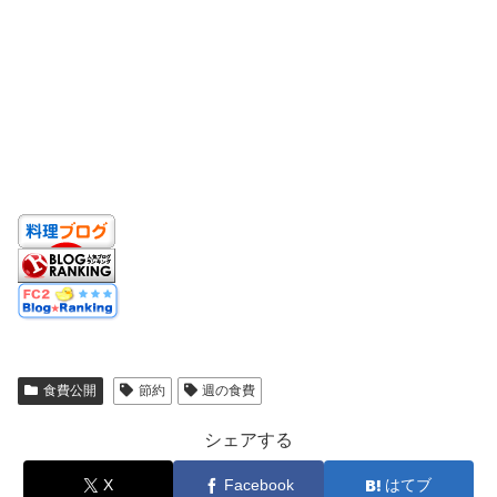
食費公開
節約
週の食費
シェアする
X
Facebook
はてブ