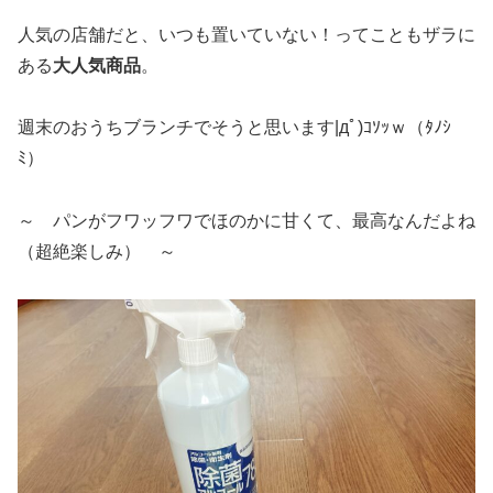
人気の店舗だと、いつも置いていない！ってこともザラに
ある
大人気商品
。
週末のおうちブランチでそうと思います|дﾟ)ｺｿｯｗ（ﾀﾉｼ
ﾐ）
～ パンがフワッフワでほのかに甘くて、最高なんだよね
（超絶楽しみ） ～