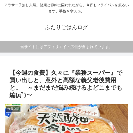
アラサー子無し夫婦。健康と節約に囚われながら、今宵もフライパンを振るい
ます。手抜き率50％。
ふたりごはんログ
当サイトにはアフィリエイト広告が含まれています。
【今週の食費】久々に『業務スーパー』で
買い出しと、意外と高額な義父老後費用
と。 ～まだまだ悩み続けるよどこまでも
編|дﾟ)～
食費公開