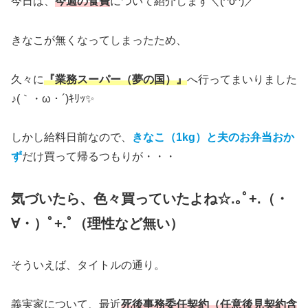
今日は、
今週の食費
について紹介します＼(^o^)／
きなこが無くなってしまったため、
久々に
『業務スーパー（夢の国）』
へ行ってまいりました
♪(｀・ω・´)ｷﾘｯ✨
しかし給料日前なので、
きなこ（1kg）と夫のお弁当おか
ず
だけ買って帰るつもりが・・・
気づいたら、色々買っていたよね☆.｡ﾟ+.（・
∀・）ﾟ+.ﾟ（
理性など
無い
）
そういえば、タイトルの通り。
義実家について、最近
死後事務委任契約（任意後見契約含