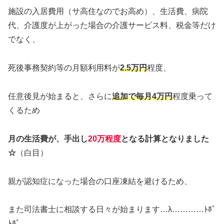
施設の入居費用（サ高住なのでお高め）、生活費、病院
代、介護度が上がった場合の介護サービス料、税金等だけ
でなく、
死後事務契約等の月額利用料が
2.5万円
程度、
任意後見が始まると、さらに
追加で毎月4万円
程度乗って
くるため
月の生活費が、手出し
20万程度
となる計算となりました
☆
（白目）
親が認知症になった場合の口座凍結を避けるため、
また司法書士に相談する日々が始まります…λ…………ﾄﾎﾞ
ﾄﾎﾞ