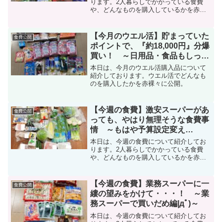
ります。2人暮らしでかかっている食費
や、どんなものを購入しているかを赤
裸々に公開中。
【今月のウエル活】貯まっていた
食費公開
ポイントで、『約18,000円』分爆
買い！ ～日用品・食品もしっか
り購入|дﾟ)～
本日は、今月のウエル活購入品について
紹介しております。ウエル活でどんなも
のを購入したかを赤裸々に公開。
【今週の食費】激安スーパーがあ
食費公開
っても、やはり無理そうな食費事
情 ～もはや予算設定変え
る・・・？編|дﾟ)～
本日は、今週の食費について紹介してお
ります。2人暮らしでかかっている食費
や、どんなものを購入しているかを赤
裸々に公開中。
【今週の食費】業務スーパーに一
食費公開
縷の望みをかけて・・・！ ～業
務スーパーで買いだめ編|дﾟ)～
本日は、今週の食費について紹介してお