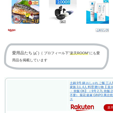
愛用品たち
|дﾟ)｛ プロフィール下”
楽天ROOM
“にも愛
用品を掲載しています
土鍋 9号 鍋 おしゃれ ご飯 三人
家族 3人 4人 料理 贈り物【 直
・ 炊飯 OK】（ 9号 2.7L 炊飯
不要） 菊花 銀峯 GINPO 萬古焼
ス
楽