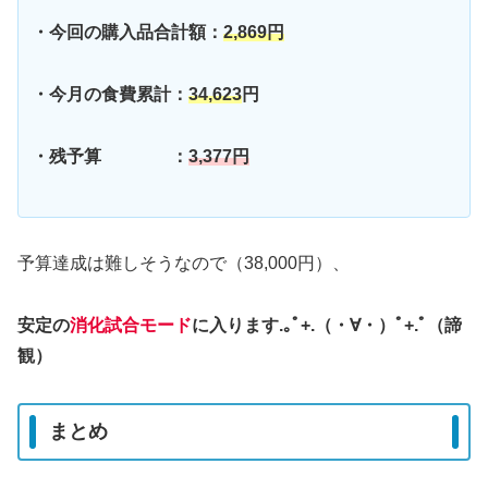
・今回の購入品合計額：
2,869
円
・今月の食費累計：
34,623
円
・残予算 ：
3,377円
予算達成は難しそうなので（38,000円）、
安定の
消化試合モード
に入ります.｡ﾟ+.（・∀・）ﾟ+.ﾟ（諦
観）
まとめ