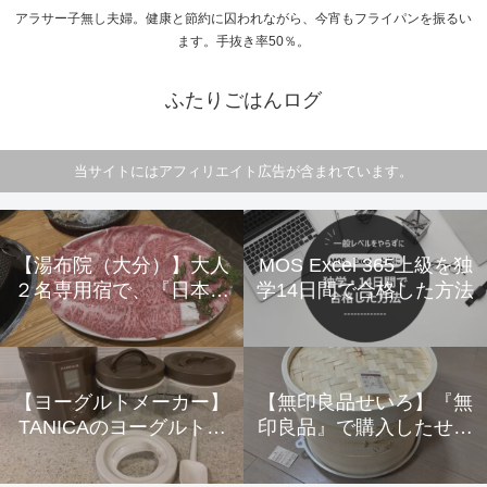
アラサー子無し夫婦。健康と節約に囚われながら、今宵もフライパンを振るい
ます。手抜き率50％。
ふたりごはんログ
当サイトにはアフィリエイト広告が含まれています。
【湯布院（大分）】大人
MOS Excel 365上級を独
２名専用宿で、『日本一
学14日間で合格した方法
美味しいすき焼き』と露
天風呂付平屋離れで大満
足！ ～由布の彩 ＹＡ
ＤＯＹＡ おおはし～
【ヨーグルトメーカー】
【無印良品せいろ】『無
【レビュー】
TANICAのヨーグルトメ
印良品』で購入したせい
ーカー『KAMOSICO(カ
ろ紹介 ～使用、収納方
モシコ)』 を購入して6か
法、実際に使用した感想