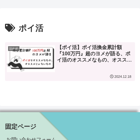
月以上経ったので、本音
ﾅﾄﾞ|дﾟ)～【レビュー】
レビューしてみた【レビ
ュー】
ポイ活
【ポイ活】ポイ活換金累計額
節約術
『100万円』超のヨメが語る、ポ
イ活のオススメなもの、オススメ
じゃないもの ～赤裸々公開|дﾟ)
～
2024.12.18
固定ページ
お問い合わせフォーム