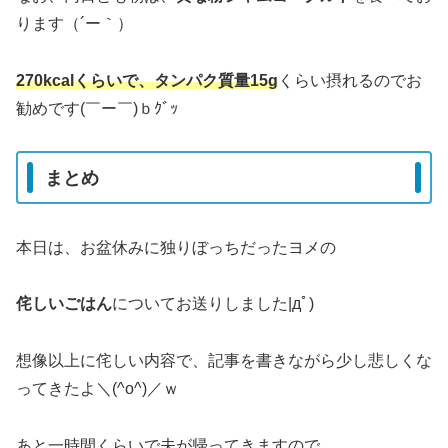
ります（´ー｀）
270kcalくらいで、タンパク質量15g
くらい摂れるのでお
勧めです(￣ー￣)ｂｸﾞｯ
まとめ
本日は、お盆休みに独りぼっちだったヨメの
侘しいごはん
についてお送りしました|дﾟ)
想像以上に侘しい内容で、記事を書きながら少し悲しくな
ってきたよ＼(^o^)／ｗ
あと一時間くらいで夫が帰ってきますので、