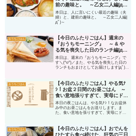
前の趣味と。 ～乙女二人編|дﾟ)
～
本日は、人に言いにくい最近の趣味（夫
婦）と、建前の趣味と。 ～乙女二人編|
дﾟ)～
【今日のふたりごはん】週末の
おうちごはん
『おうちモーニング』 ～ & や
る気を喪失した日のランチ編|дﾟ)
～
本日は、週末の『おうちモーニング』で
す＼(^o^)／また、やる気を喪失した日の
ランチもおまけとしてお届けします|дﾟ)同
一人物...?
【今日のふたりごはん】やる気ﾅ
おうちごはん
ｼ！お盆２日間のお昼ごはん ～
食い意地張りすぎて、実母にドン
引きされた思い出編|дﾟ)～
本日の夜ごはんは、やる気ﾅｼ！なお盆休
み中のお昼ごはんをお送りします。ま
た、食い意地を張りすぎて、実母にドン
引きされた幼少期のエピソードも|дﾟ)
【今日のふたりごはん】おでんを
おうちごはん
ひたすら食べ続けた、狂気の三日