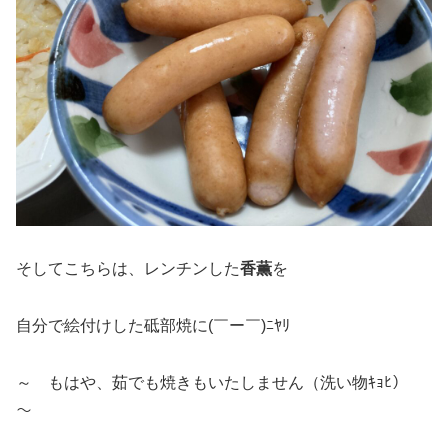
そしてこちらは、レンチンした
香薫
を
自分で絵付けした砥部焼に(￣ー￣)ﾆﾔﾘ
～ もはや、茹でも焼きもいたしません（洗い物ｷｮﾋ）
～