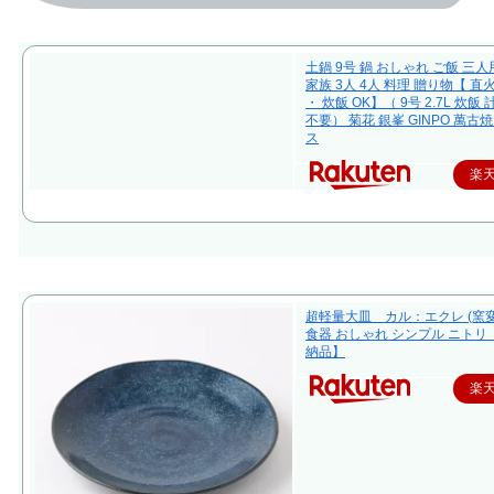
土鍋 9号 鍋 おしゃれ ご飯 三人
家族 3人 4人 料理 贈り物【 直
・ 炊飯 OK】（ 9号 2.7L 炊飯
不要） 菊花 銀峯 GINPO 萬古焼
ス
楽
超軽量大皿 カル：エクレ (窯変
食器 おしゃれ シンプル ニトリ
納品】
楽