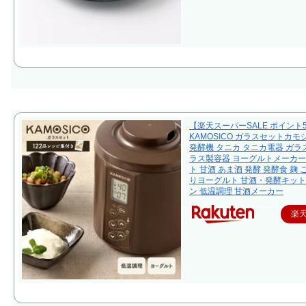
【楽天スーパーSALE ポイント
KAMOSICO ガラスセットカモ
発酵機 タニカ タニカ電器 ガラス
ラス製容器 ヨーグルトメーカー
ト 甘酒 あま酒 発酵 発酵食 麹 
りヨーグルト 甘酒・発酵キット
ン 低温調理 甘酒メーカー
楽