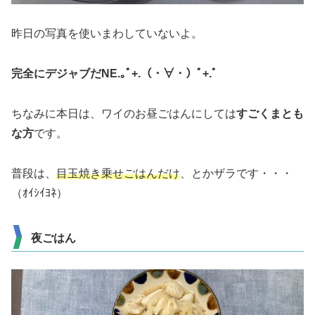
昨日の写真を使いまわしていないよ。
完全にデジャブだNE.｡ﾟ+.（・∀・）ﾟ+.ﾟ
ちなみに本日は、ワイのお昼ごはんにしては
すごくまとも
な方
です。
普段は、
目玉焼き乗せごはんだけ
、とかザラです・・・
（ｵｲｼｲﾖﾈ）
夜ごはん