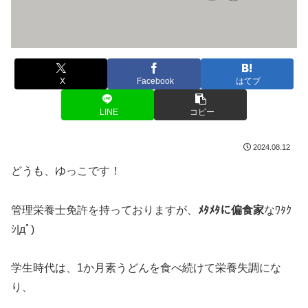
X
Facebook
はてブ
LINE
コピー
2024.08.12
どうも、ゆっこです！
管理栄養士免許を持っておりますが、
ﾒﾀﾒﾀに偏食家
なﾜﾀｸ
ｼ|дﾟ)
学生時代は、1か月素うどんを食べ続けて栄養失調にな
り、