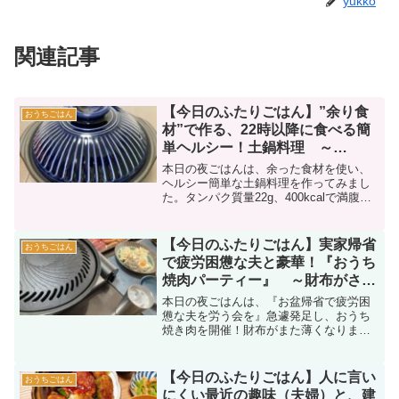
yukko
関連記事
【今日のふたりごはん】”余り食
おうちごはん
材”で作る、22時以降に食べる簡
単ヘルシー！土鍋料理 ～
400kcal、タンパク質22g～
本日の夜ごはんは、余った食材を使い、
ヘルシー簡単な土鍋料理を作ってみまし
た。タンパク質量22g、400kcalで満腹に
なるので、夜遅い日の夕飯にピッタリな
ダイエットメニューです＼(^o^)／
【今日のふたりごはん】実家帰省
おうちごはん
で疲労困憊な夫と豪華！『おうち
焼肉パーティー』 ～財布がさら
に薄くなったよ・・・|дﾟ)～
本日の夜ごはんは、『お盆帰省で疲労困
憊な夫を労う会を』急遽発足し、おうち
焼き肉を開催！財布がまた薄くなりまし
た・・・|дﾟ)
【今日のふたりごはん】人に言い
おうちごはん
にくい最近の趣味（夫婦）と、建