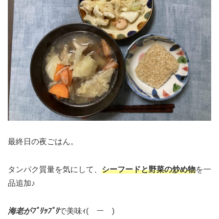
最終日の夜ごはん。
タンパク質量を気にして、
シーフードと野菜の炒め物
を一
品追加♪
海老がﾌﾟﾘｯﾌﾟﾘ
で美味ｨ(￣ー￣)