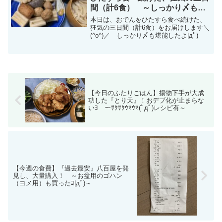
間（計6食） ～しっかり〆も堪
能編|дﾟ)～
本日は、おでんをひたすら食べ続けた、
狂気の三日間（計6食）をお届けします＼
(^o^)／ しっかり〆も堪能したよ|дﾟ)
【今日のふたりごはん】揚物下手が大成
功した『とり天』！おデブ化が止まらな
いﾖ ～ｻｸｻｸｳﾏｳﾏ(ﾟдﾟ)レシピ有～
【今週の食費】『過去最安』八百屋を発
見し、大量購入！ ～お盆用のゴハン
（ヨメ用）も買ったﾖ|дﾟ)～