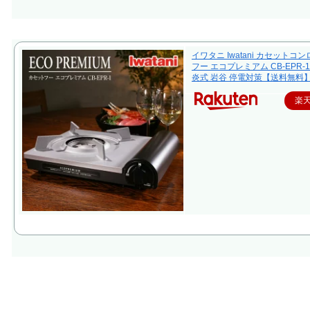
イワタニ Iwatani カセットコ
フー エコプレミアム CB-EPR-1
炎式 岩谷 停電対策【送料無料
楽