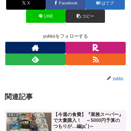
X
Facebook
はてブ
LINE
コピー
yukkoをフォローする
yukko
関連記事
【今週の食費】『業務スーパー』
食費公開
で大量購入！ ～5000円予算の
つもりが…編|дﾟ)～