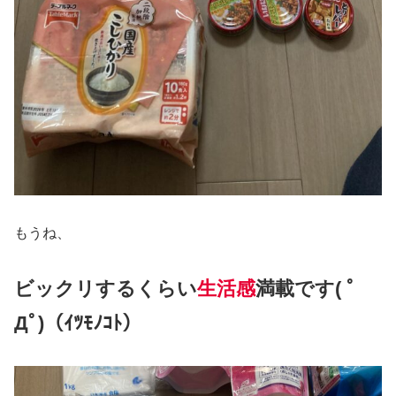
もうね、
ビックリするくらい
生活感
満載
です( ﾟ
Дﾟ)（ｲﾂﾓﾉｺﾄ）