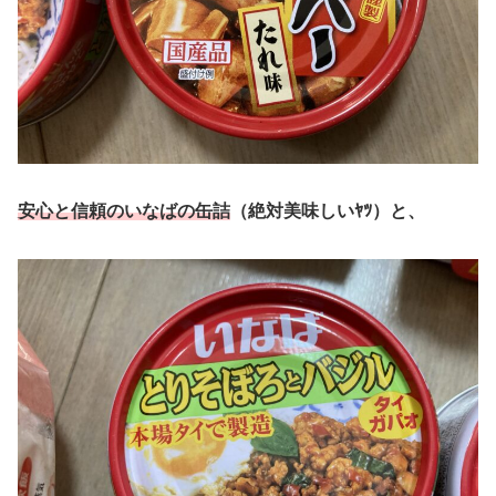
安心と信頼のいなばの缶詰
（絶対美味しいﾔﾂ）と、