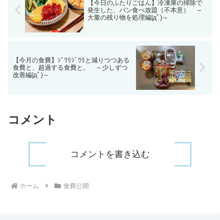
【今日のふたりごはん】冷凍庫の掃除で
発生した、パン食べ放題（不本意） ～
大量の残り物を処理編|дﾟ)～
【今月の食費】ｼﾞﾜﾘｼﾞﾜﾘと減りつつある
食費と、超過する食費と。 ～少しずつ
改善編|дﾟ)～
コメント
コメントを書き込む
ホーム
食費公開