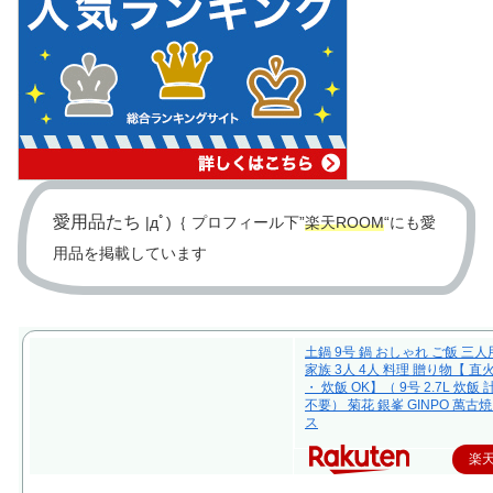
愛用品たち
|дﾟ)｛ プロフィール下”
楽天ROOM
“にも愛
用品を掲載しています
土鍋 9号 鍋 おしゃれ ご飯 三人
家族 3人 4人 料理 贈り物【 直
・ 炊飯 OK】（ 9号 2.7L 炊飯
不要） 菊花 銀峯 GINPO 萬古焼
ス
楽