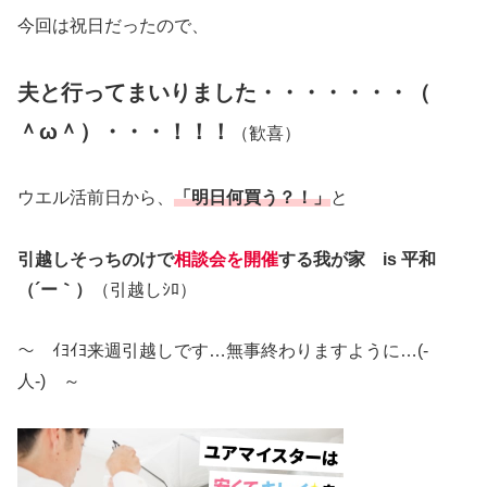
今回は祝日だったので、
夫と行ってまいりました・・・・・・・（
＾ω＾）・・・！！！
（歓喜）
ウエル活前日から、
「明日何買う？！」
と
引越しそっちのけで
相談会を開催
する我が家 is 平和
（´ー｀）
（引越しｼﾛ）
～ ｲﾖｲﾖ来週引越しです…無事終わりますように…(‐
人‐) ～