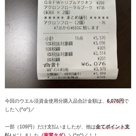
今回のウエル活資金使用分購入品合計金額は、
6,076円
で
した＼(^o^)／
一部（109円）だけ支払いましたが、他は
全てポイント支
払い
にしました
（実質タダ）
＼(^o^)／！！