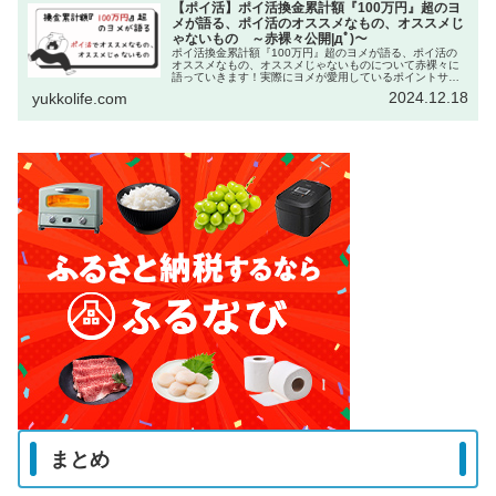
【ポイ活】ポイ活換金累計額『100万円』超のヨ
メが語る、ポイ活のオススメなもの、オススメじ
ゃないもの ～赤裸々公開|дﾟ)～
ポイ活換金累計額『100万円』超のヨメが語る、ポイ活の
オススメなもの、オススメじゃないものについて赤裸々に
語っていきます！実際にヨメが愛用しているポイントサイ
トの紹介や、お得情報も♪
2024.12.18
yukkolife.com
まとめ