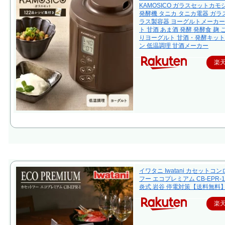
KAMOSICO ガラスセットカモ
発酵機 タニカ タニカ電器 ガラス
ラス製容器 ヨーグルトメーカー
ト 甘酒 あま酒 発酵 発酵食 麹 
りヨーグルト 甘酒・発酵キット
ン 低温調理 甘酒メーカー
楽
イワタニ Iwatani カセットコ
フー エコプレミアム CB-EPR-1
炎式 岩谷 停電対策【送料無料
楽