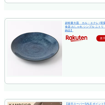
超軽量大皿 カル：エクレ (窯変
食器 おしゃれ シンプル ニトリ
納品】
楽
【楽天スーパーSALE ポイント