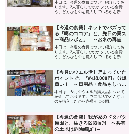
本日は、今週の食費について紹介してお
ります。2人暮らしでかかっている食費
や、どんなものを購入しているかを赤
裸々に公開中。
【今週の食費】ネットでバズって
食費公開
る『噂のココア』と、先日の業ス
ー商品レポと。 ～お米の再値上
がりに戦々恐々編|дﾟ)～
本日は、今週の食費について紹介してお
ります。2人暮らしでかかっている食費
や、どんなものを購入しているかを赤
裸々に公開中。
【今月のウエル活】貯まっていた
食費公開
ポイントで、『約18,000円』分爆
買い！ ～日用品・食品もしっか
り購入|дﾟ)～
本日は、今月のウエル活購入品について
紹介しております。ウエル活でどんなも
のを購入したかを赤裸々に公開。
【今週の食費】我が家のドタバタ
食費公開
原因と、生きる凶器isﾜｲ ～共有
の土地は危険編|дﾟ)～