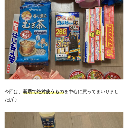
今回は、
新居で絶対使うもの
を中心に買ってまいりまし
た|дﾟ)