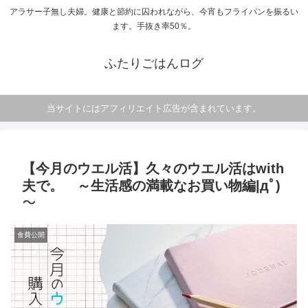
アラサー子無し夫婦。健康と節約に囚われながら、今宵もフライパンを振るい
ます。手抜き率50％。
ふたりごはんログ
当サイトにはアフィリエイト広告が含まれています。
【今月のウエル活】久々のウエル活はwith
夫で。 ～生活感の満載なお買い物編|дﾟ)
～
食費公開