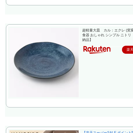
超軽量大皿 カル：エクレ (窯変
食器 おしゃれ シンプル ニトリ
納品】
楽
【楽天スーパーSALE ポイント