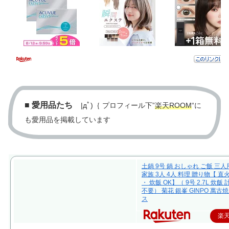
■
愛用品たち
|дﾟ)｛ プロフィール下”
楽天ROOM
“に
も愛用品を掲載しています
土鍋 9号 鍋 おしゃれ ご飯 三人
家族 3人 4人 料理 贈り物【 直
・ 炊飯 OK】（ 9号 2.7L 炊飯
不要） 菊花 銀峯 GINPO 萬古焼
ス
楽