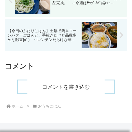
品完成。 ～今週はﾓｳﾀﾞﾒﾎﾟ編orz～
【今日のふたりごはん】土鍋で簡単コー
ンバターごはんと、手抜きだけど品数多
めな献立|дﾟ) ～レンチンだらけな副
菜’s(ﾟдﾟ)！～
コメント
コメントを書き込む
ホーム
おうちごはん