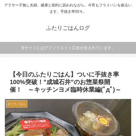
アラサー子無し夫婦。健康と節約に囚われながら、今宵もフライパンを振るい
ます。手抜き率50％。
ふたりごはんログ
当サイトにはアフィリエイト広告が含まれています。
【今日のふたりごはん】ついに手抜き率
100%突破！”成城石井”のお惣菜祭開
催！ ～キッチンヨメ臨時休業編(ﾟдﾟ)～
おうちごはん