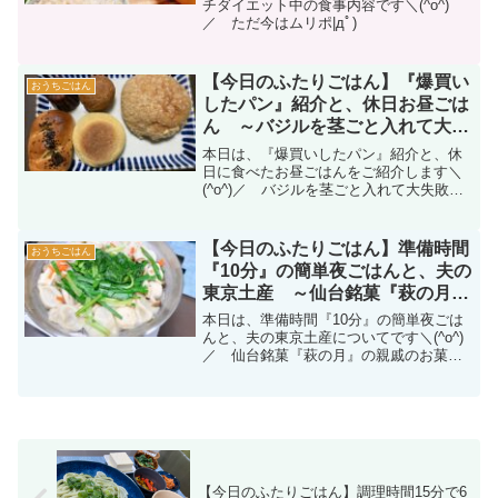
チダイエット中の食事内容です＼(^o^)
／ ただ今はムリポ|дﾟ)
【今日のふたりごはん】『爆買い
おうちごはん
したパン』紹介と、休日お昼ごは
ん ～バジルを茎ごと入れて大失
敗編（横着）|дﾟ)～
本日は、『爆買いしたパン』紹介と、休
日に食べたお昼ごはんをご紹介します＼
(^o^)／ バジルを茎ごと入れて大失敗し
たﾊﾅｼなど...（横着）|дﾟ)
【今日のふたりごはん】準備時間
おうちごはん
『10分』の簡単夜ごはんと、夫の
東京土産 ～仙台銘菓『萩の月』
の親戚お菓子編|дﾟ)～
本日は、準備時間『10分』の簡単夜ごは
んと、夫の東京土産についてです＼(^o^)
／ 仙台銘菓『萩の月』の親戚のお菓子
も買ってきてもらったﾖ|дﾟ)
【今日のふたりごはん】調理時間15分で6