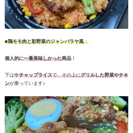
■
鶏モモ肉と彩野菜のジャンバラヤ風
：
個人的に
一番美味しかった
商品
！
下は
ケチャップライス
で、その上に
グリルした野菜やチキ
ン
が乗っています♪