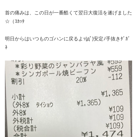
首の痛みは、この日が一番酷くて翌日大復活を遂げました
☆（ﾖｶｯﾀ
明日からはいつものゴハンに戻るよｯ|дﾟ)安定ﾉ手抜きﾀﾞｶﾞ
ﾈ