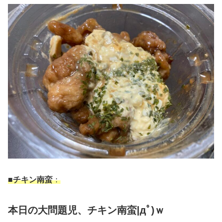
■チキン南蛮
：
本日の大問題児、チキン南蛮|дﾟ)ｗ