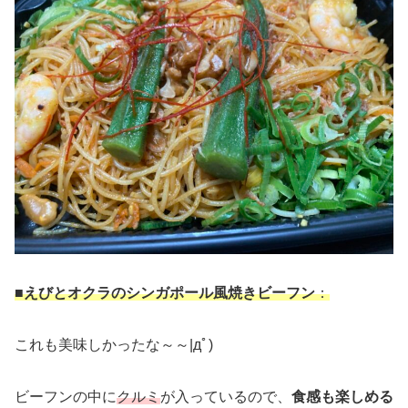
■えびとオクラのシンガポール風焼きビーフン
：
これも美味しかったな～～|дﾟ)
ビーフンの中に
クルミ
が入っているので、
食感も楽しめる