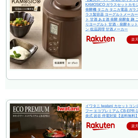
KAMOSICO ガラスセットカモ
発酵機 タニカ タニカ電器 ガラス
ラス製容器 ヨーグルトメーカー
ト 甘酒 あま酒 発酵 発酵食 麹 
りヨーグルト 甘酒・発酵キット
ン 低温調理 甘酒メーカー
楽
イワタニ Iwatani カセットコ
フー エコプレミアム CB-EPR-1
炎式 岩谷 停電対策【送料無料
楽