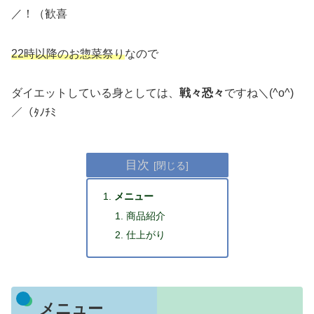
／！（歓喜
22時以降のお惣菜祭り
なので
ダイエットしている身としては、
戦々恐々
ですね＼(^o^)
／（ﾀﾉﾁﾐ
目次
メニュー
商品紹介
仕上がり
メニュー