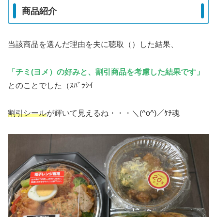
商品紹介
当該商品を選んだ理由を夫に聴取（）した結果、
「チミ
(
ヨメ）
の好みと、割引商品を考慮した結果です」
とのことでした（ｽﾊﾞﾗｼｲ
割引シール
が輝いて見えるね・・・＼(^o^)／ｹﾁ魂