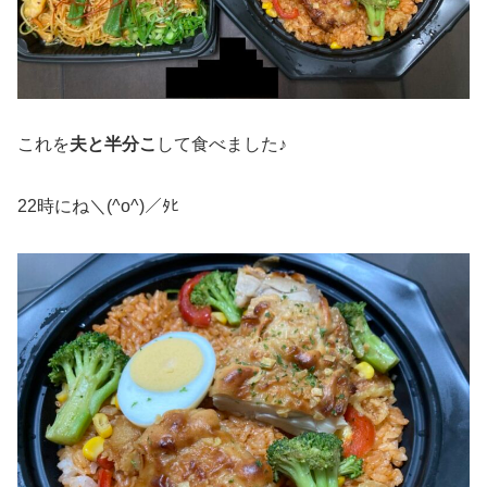
これを
夫と半分こ
して食べました♪
22時にね＼(^o^)／ﾀﾋ