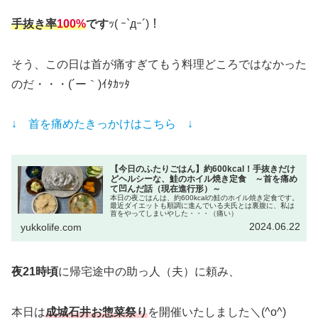
手抜き率
100%
です
ｯ( ｰ`дｰ´)！
そう、この日は首が痛すぎてもう料理どころではなかった
のだ・・・(´ー｀)ｲﾀｶｯﾀ
↓ 首を痛めたきっかけはこちら ↓
【今日のふたりごはん】約600kcal！手抜きだけ
どヘルシーな、鮭のホイル焼き定食 ～首を痛め
て凹んだ話（現在進行形）～
本日の夜ごはんは、約600kcalの鮭のホイル焼き定食です。
最近ダイエットも順調に進んでいる夫氏とは裏腹に、私は
首をやってしまいやした・・・（痛い）
2024.06.22
yukkolife.com
夜21時頃
に帰宅途中の助っ人（夫）に頼み、
本日は
成城石井お惣菜祭り
を開催いたしました＼(^o^)