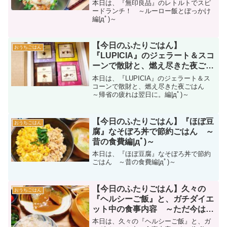
編|дﾟ)～
本日は、『無印良品』のレトルトでスピ
ードランチ！ ～ルーロー飯とぼっかけ
編|дﾟ)～
【今日のふたりごはん】
おうちごはん
『LUPICIA』のジェラート＆スコ
ーンで散財と、燃え尽きた夜ごは
ん ～帰省の疲れは翌日に。編|
本日は、『LUPICIA』のジェラート＆ス
дﾟ)～
コーンで散財と、燃え尽きた夜ごはん
～帰省の疲れは翌日に。編|дﾟ)～
【今日のふたりごはん】『ほぼ豆
おうちごはん
腐』なそぼろ丼で節約ごはん ～
昔の食費編|дﾟ)～
本日は、『ほぼ豆腐』なそぼろ丼で節約
ごはん ～昔の食費編|дﾟ)～
【今日のふたりごはん】久々の
おうちごはん
『ヘルシーご飯』と、ガチダイエ
ット中の食事内容 ～ただ今はム
リポ編|дﾟ)～
本日は、久々の『ヘルシーご飯』と、ガ