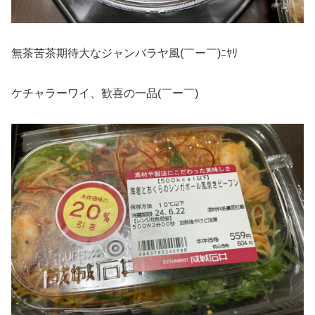
無茶苦茶期待大なジャンバラヤ風(￣ー￣)ﾆﾔﾘ
ケチャラーワイ、歓喜の一品(￣ー￣)