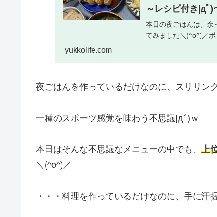
～レシピ付き|дﾟ)
本日の夜ごはんは、余
てみました＼(^o^)／
yukkolife.com
夜ごはんを作っているだけなのに、スリリン
一種のスポーツ感覚を味わう不思議|дﾟ)ｗ
本日はそんな不思議なメニューの中でも、
上
＼(^o^)／
・・・料理を作っているだけなのに、手に汗