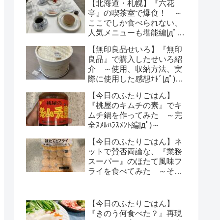
【北海道・札幌】『六花
亭』の喫茶室で爆食！ ～
ここでしか食べられない、
人気メニューも堪能編|дﾟ)
～
【無印良品せいろ】『無印
良品』で購入したせいろ紹
介 ～使用、収納方法、実
際に使用した感想ﾅﾄﾞ|дﾟ)～
【レビュー】
【今日のふたりごはん】
『桃屋のキムチの素』でキ
ムチ鍋を作ってみた ～完
全ｽﾒﾙﾊﾗｽﾒﾝﾄ編|дﾟ)～
【今日のふたりごはん】ネ
ットで賛否両論な、『業務
スーパー』のほたて風味フ
ライを食べてみた ～その
気になる感想は・・・？|
дﾟ)～
【今日のふたりごはん】
『きのう何食べた？』再現