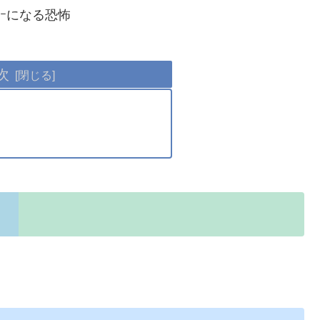
ｰになる恐怖
次