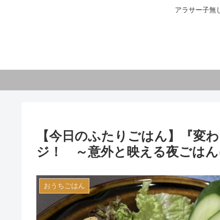
アラサー子無
【今日のふたりごはん】『変わ
ジ！ ～意外と映える夜ごはんに
おうちごはん