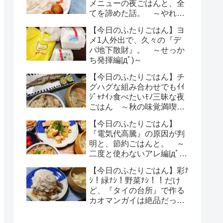
メニューの夜ごはんと、全
てを諦めた話。 ～やれる
ことだけ頑張るのみ編|дﾟ)
【今日のふたりごはん】ヨ
～
メ1人外出で、久々の『デ
パ地下散財』。 ～せっか
ち発揮編|дﾟ)～
【今日のふたりごはん】チ
グハグな組み合わせでもｲｲ
ｼﾞｬﾅｲ♪食べたいﾓﾉ三昧な夜
ごはん ～秋の味覚満喫編|
дﾟ)～
【今日のふたりごはん】
『電気代高騰』の原因が判
明と、節約ごはんと。 ～
二度と使わないアレ編|дﾟ)
～
【今日のふたりごはん】彩ﾅ
ｼ！緑ﾅｼ！野菜ﾅｼ！！だけ
ど、『タイの台所』で作る
カオマンガイは絶品だっ
た・・・ ～味は絶品、見
た目は残念編|дﾟ)～