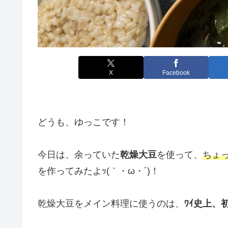
X
Facebook
どうも、ゆっこです！
今日は、余っていた
乾燥大豆
を使って、
ちょ
を作ってみたよｯ(｀・ω・´)！
乾燥大豆をメイン料理に使うのは、
ﾜｲ史上、