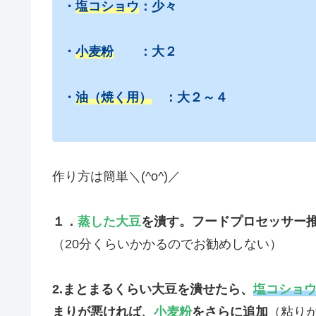
・
塩コショウ
：少々
・
小麦粉
：大２
・
油（焼く用）
：大２～４
作り方は簡単＼(^o^)／
１．
蒸した大豆
を潰す。フードプロセッサー
（20分くらいかかるのでお勧めしない）
2.まとまるくらい大豆を潰せたら、
塩コショ
まりが悪ければ、
小麦粉
をさらに追加
（粘り