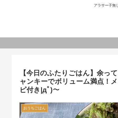
アラサー子無
【今日のふたりごはん】余って
ャンキーでボリューム満点！メ
ピ付き|дﾟ)～
おうちごはん