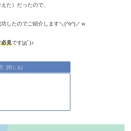
考えた）だったので、
したのでご紹介します＼(^o^)／ｗ
方必見
です|дﾟ)♪
次