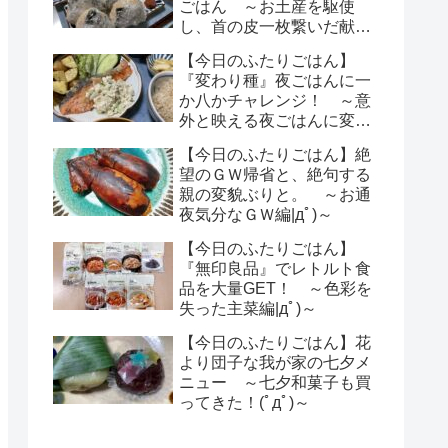
ごはん ～お土産を駆使
し、首の皮一枚繋いだ献立
(ﾟдﾟ)～
【今日のふたりごはん】
『変わり種』夜ごはんに一
か八かチャレンジ！ ～意
外と映える夜ごはんに変身|
дﾟ)～
【今日のふたりごはん】絶
望のＧＷ帰省と、絶句する
親の変貌ぶりと。 ～お通
夜気分なＧＷ編|дﾟ)～
【今日のふたりごはん】
『無印良品』でレトルト食
品を大量GET！ ～色彩を
失った主菜編|дﾟ)～
【今日のふたりごはん】花
より団子な我が家の七夕メ
ニュー ～七夕和菓子も買
ってきた！(ﾟдﾟ)～