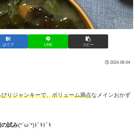
はてブ
LINE
コピー
2024.08.04
っぴりジャンキーで、ボリューム満点
なメインおかず
初の試み
(*´ω`*)ﾄﾞｷﾄﾞｷ