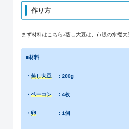
作り方
まず材料はこちら♪蒸し大豆は、市販の水煮大
■材料
・
蒸し大豆
：200g
・
ベーコン
：4枚
・
卵
：1個