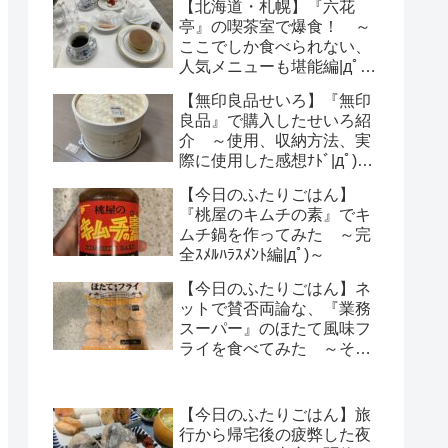
【北海道・札幌】『六花
亭』の喫茶室で爆食！ ～
ここでしか食べられない、
人気メニューも堪能編|дﾟ)
～
【無印良品せいろ】『無印
良品』で購入したせいろ紹
介 ～使用、収納方法、実
際に使用した感想ﾅﾄﾞ|дﾟ)～
【レビュー】
【今日のふたりごはん】
『桃屋のキムチの素』でキ
ムチ鍋を作ってみた ～完
全ｽﾒﾙﾊﾗｽﾒﾝﾄ編|дﾟ)～
【今日のふたりごはん】ネ
ットで賛否両論な、『業務
スーパー』のほたて風味フ
ライを食べてみた ～その
気になる感想は・・・？|
дﾟ)～
【今日のふたりごはん】旅
行から帰宅後の疲弊した夜