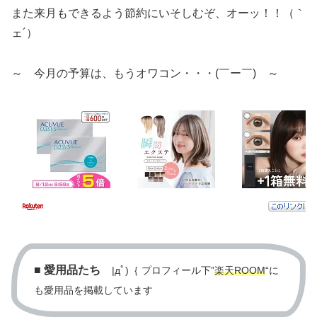
また来月もできるよう節約にいそしむぞ、オーッ！！（｀
ェ´）
～ 今月の予算は、もうオワコン・・・(￣ー￣) ～
■
愛用品たち
|дﾟ)｛ プロフィール下”
楽天ROOM
“に
も愛用品を掲載しています