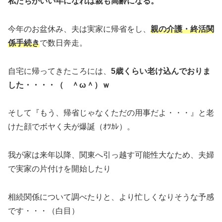
私たちがいい年になれば親も高齢になる。
今年のお盆休み、夫は実家に帰省をし、
親の介護・終活関
係手続き
で数日奔走。
自宅に帰ってきたころには、
5歳くらい老け込んでおりま
した・・・・（ ＾ω＾）ｗ
そして『もう、帰省じゃなくただの用事だよ・・・』と老
けた顔でボヤく夫が爆誕（ｵﾂｶﾚ）。
我が家は来年以降、関東へ引っ越す可能性大なため、夫婦
で実家の片付けを開始したり
相続関係について調べたりと、より忙しくなりそうな予感
です・・・（白目）