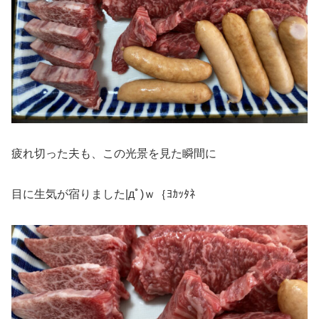
疲れ切った夫も、この光景を見た瞬間に
目に生気が宿りました|дﾟ)ｗ｛ﾖｶｯﾀﾈ