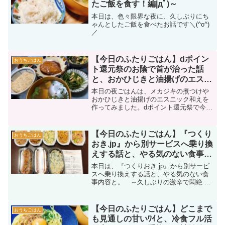
たご飯を食す！編|дﾟ)～
本日は、色々限界な夜に、久しぶりにち
ゃんとしたご飯を食べたお話です＼(^o^)
／
【今日のふたりごはん】dポイン
おうちごはん
ト還元祭のお陰で首が治った話
と、おかひじきと油揚げのエスニ
ック和えが美味しすぎた件 ～今
本日の夜ごはんは、メカジキの煮つけや
日は手抜きじゃないｶﾓ(ﾟдﾟ)～
おかひじきと油揚げのエスニック和えを
作ってみました。dポイント還元祭で今日
も今日とて卑しくスギ薬局で爆買いした
ら、首が治った話（ﾅｾﾞ）などなど。今日
は結構めんどくさい料理が多かったの
【今日のふたりごはん】『つくり
おうちごはん
で、珍しく手抜きじゃないｶﾓ(ﾟдﾟ)ｗ
おき.jp』から別サービスへ乗り換
えする話と、やる気のない食事内
容と。 ～久しぶりの激辛で悶絶
本日は、『つくりおき.jp』から別サービ
編|дﾟ)～
スへ乗り換えする話と、やる気のない食
事内容と。 ～久しぶりの激辛で悶絶 編|
дﾟ)～
【今日のふたりごはん】どこまで
おうちごはん
も見通しの甘いﾜｲと、冷食フル活