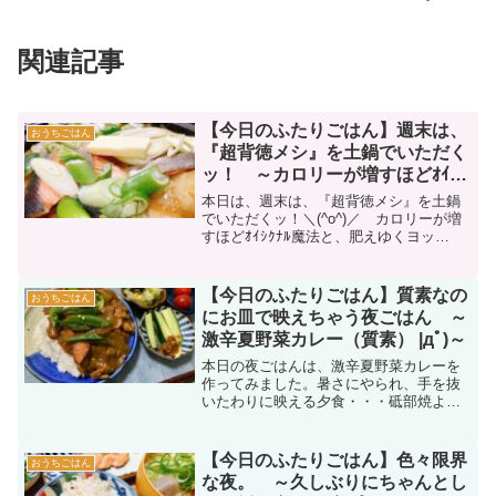
関連記事
【今日のふたりごはん】週末は、
おうちごはん
『超背徳メシ』を土鍋でいただく
ッ！ ～カロリーが増すほどｵｲｼｸ
ﾅﾙ魔法と、肥えゆくヨッメ編|дﾟ)
本日は、週末は、『超背徳メシ』を土鍋
～
でいただくッ！＼(^o^)／ カロリーが増
すほどｵｲｼｸﾅﾙ魔法と、肥えゆくヨッ
メ・・・|дﾟ)
【今日のふたりごはん】質素なの
おうちごはん
にお皿で映えちゃう夜ごはん ～
激辛夏野菜カレー（質素） |дﾟ)～
本日の夜ごはんは、激辛夏野菜カレーを
作ってみました。暑さにやられ、手を抜
いたわりに映える夕食・・・砥部焼よ、
ありがとう（お皿のお陰）
【今日のふたりごはん】色々限界
おうちごはん
な夜。 ～久しぶりにちゃんとし