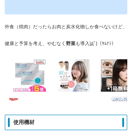
外食（焼肉）だったらお肉と炭水化物しか食べないけど、
健康と予算を考え、やむなく
野菜
も導入|дﾟ)（ﾔﾑﾅｼ）
使用機材