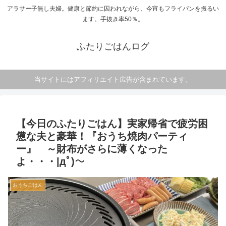
アラサー子無し夫婦。健康と節約に囚われながら、今宵もフライパンを振るい
ます。手抜き率50％。
ふたりごはんログ
当サイトにはアフィリエイト広告が含まれています。
【今日のふたりごはん】実家帰省で疲労困
憊な夫と豪華！『おうち焼肉パーティ
ー』 ～財布がさらに薄くなった
よ・・・|дﾟ)～
おうちごはん