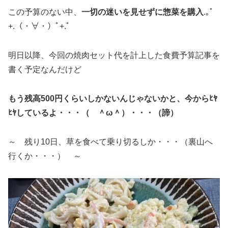
この予算のない中、
一切の迷いを見せずに惣菜を購入
.｡ﾟ
+.（・∀・）ﾟ+.ﾟ
明日以降、今回の焼肉セット代を計上した食費予算記事を
書く予定なんだけど
もう残高500円くらいしかないんじゃないかと、今からﾋﾔ
ﾋﾔしているよ・・・（ ＾ω＾）・・・（諦）
～ 残り10日、草を食べて乗り切るしか・・・（裏山へ
行くか・・・） ～