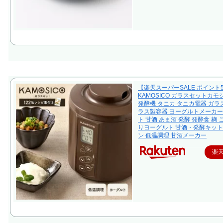
【楽天スーパーSALE ポイント
KAMOSICO ガラスセットカモ
発酵機 タニカ タニカ電器 ガラス
ラス製容器 ヨーグルトメーカー
ト 甘酒 あま酒 発酵 発酵食 麹 
りヨーグルト 甘酒・発酵キット
ン 低温調理 甘酒メーカー
楽