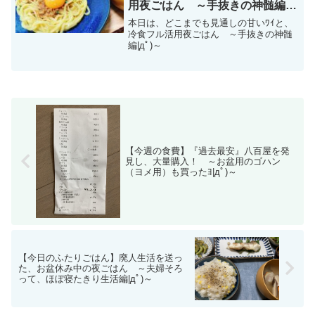
用夜ごはん ～手抜きの神髄編|
дﾟ)～
本日は、どこまでも見通しの甘いﾜｲと、
冷食フル活用夜ごはん ～手抜きの神髄
編|дﾟ)～
【今週の食費】『過去最安』八百屋を発
見し、大量購入！ ～お盆用のゴハン
（ヨメ用）も買ったﾖ|дﾟ)～
【今日のふたりごはん】廃人生活を送っ
た、お盆休み中の夜ごはん ～夫婦そろ
って、ほぼ寝たきり生活編|дﾟ)～