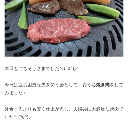
本日もごちそうさまでした＼(^o^)／
今日は疲労困憊な夫を労う会として、
おうち焼き肉
をして
みました♪
外食するよりも安く仕上がるし、夫婦共に大満足な焼肉で
した＼(^o^)／