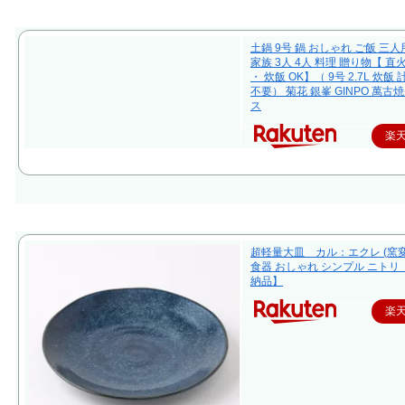
土鍋 9号 鍋 おしゃれ ご飯 三人
家族 3人 4人 料理 贈り物【 直
・ 炊飯 OK】（ 9号 2.7L 炊飯
不要） 菊花 銀峯 GINPO 萬古焼
ス
楽
超軽量大皿 カル：エクレ (窯変
食器 おしゃれ シンプル ニトリ
納品】
楽