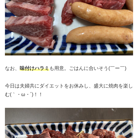
なお、
味付けハラミ
も用意。ごはんに合いそう(￣ー￣)
今日は夫婦共にダイエットをお休みし、盛大に焼肉を楽し
む(｀・ω・´)！！