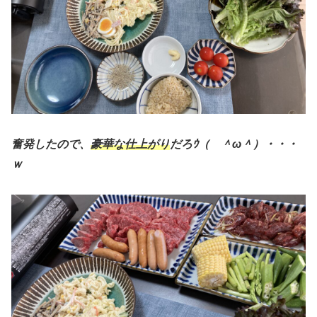
奮発したので、
豪華な仕上がり
だろｳ（ ＾ω＾）・・・
ｗ