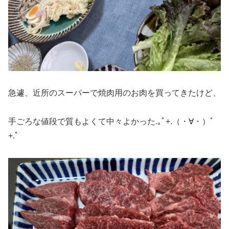
急遽、近所のスーパーで焼肉用のお肉を買ってきたけど、
手ごろな値段で質もよくて中々よかった.｡ﾟ+.（・∀・）ﾟ
+.ﾟ