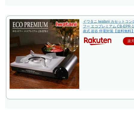
イワタニ Iwatani カセットコ
フー エコプレミアム CB-EPR-1
炎式 岩谷 停電対策【送料無料
楽