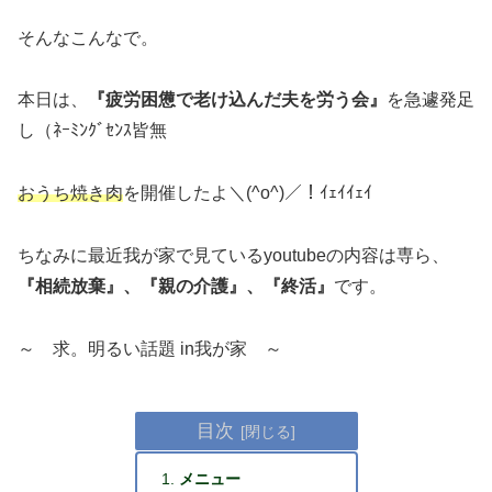
そんなこんなで。
本日は、
『疲労困憊で老け込んだ夫を労う会』
を急遽発足
し（ﾈｰﾐﾝｸﾞｾﾝｽ皆無
おうち焼き肉
を開催したよ＼(^o^)／！ｲｪｲｲｪｲ
ちなみに最近我が家で見ているyoutubeの内容は専ら、
『相続放棄』、『親の介護』、『終活』
です。
～ 求。明るい話題 in我が家 ～
目次
メニュー