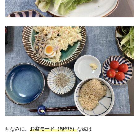
ちなみに、
お盆モード（ﾔﾙｷﾅｼ）
な嫁は