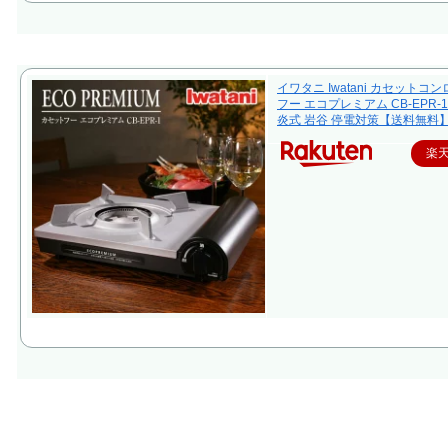
イワタニ Iwatani カセットコ
フー エコプレミアム CB-EPR-1
炎式 岩谷 停電対策【送料無料
楽