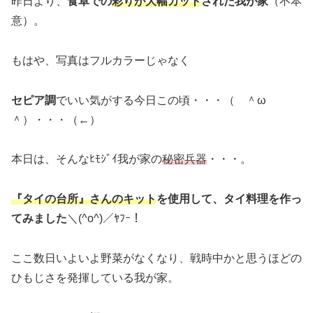
昨日より、
食卓での
彩りが大幅カット
された我が家
（不本
意）。
もはや、写真はフルカラーじゃなく
セピア調
でいい気がする今日この頃・・・（ ＾ω
＾）・・・（←）
本日は、そんなﾋﾓｼﾞｲ我が家の
秘密兵器
・・・。
『タイの台所』さんのキット
を使用して、タイ料理を作っ
てみました
＼(^o^)／ﾔﾌｰ！
ここ数日いよいよ野菜がなくなり、戦時中かと思うほどの
ひもじさを発揮している我が家。