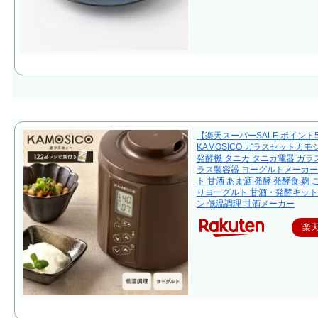
【楽天スーパーSALE ポイント
KAMOSICO ガラスセットカモ
発酵機 タニカ タニカ電器 ガラス
ラス製容器 ヨーグルトメーカー
ト 甘酒 あま酒 発酵 発酵食 麹 
りヨーグルト 甘酒・発酵キット
ン 低温調理 甘酒メーカー
楽