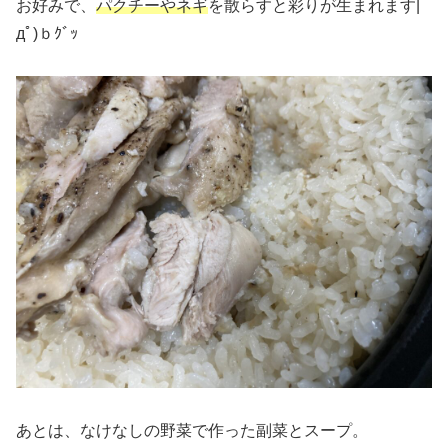
お好みで、
パクチーやネギ
を散らすと彩りが生まれます|
дﾟ)ｂｸﾞｯ
あとは、なけなしの野菜で作った副菜とスープ。