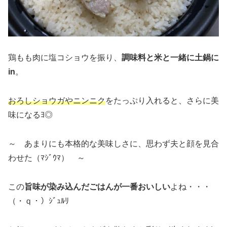
鶏もも肉に塩コショウを振り、
調味料と米と一緒に土鍋に
in
。
おろしショウガやニンニク
をたっぷり入れると、さらに美
味になるﾖ◎
～ あまりにも本格的な美味しさに、思わず夫と顔を見合
わせた（ﾏｼﾞｳﾏ） ～
この
旨味が染み込んだごはんが一番おいしい
よね・・・
（・ｑ・）ｼﾞｭﾙﾘ