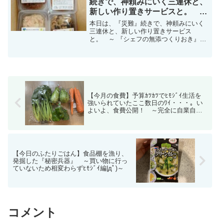
続きで、神頼みにいく三連休と、
新しい作り置きサービスと。 ～
『シェフの無添つくりおき』編|
本日は、『災難』続きで、神頼みにいく
дﾟ)～
三連休と、新しい作り置きサービス
と。 ～ 『シェフの無添つくりおき』編|
дﾟ)～
【今月の食費】予算ｶﾂｶﾂでﾋﾓｼﾞｲ生活を
強いられていたここ数日のﾜｲ・・・。い
よいよ、食費公開！ ～完全に自業自得|
дﾟ)～
【今日のふたりごはん】食品棚を漁り、
発掘した『秘密兵器』 ～買い物に行っ
ていないため相変わらずﾋﾓｼﾞｲ編|дﾟ)～
コメント