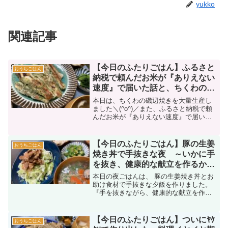
yukko
関連記事
【今日のふたりごはん】ふるさと
おうちごはん
納税で頼んだお米が『ありえない
速度』で届いた話と、ちくわの磯
部焼きを大量生産 ～ポン活で貰
本日は、ちくわの磯辺焼きを大量生産し
ったアイスの感想も|дﾟ)～
ました＼(^o^)／また、ふるさと納税で頼
んだお米が『ありえない速度』で届いた
話と、ポン活で貰ったアイスの感想も|дﾟ)
【今日のふたりごはん】豚の生姜
おうちごはん
焼き丼で手抜きな夜 ～いかに手
を抜き、健康的な献立を作るかに
注力した結果～
本日の夜ごはんは、 豚の生姜焼き丼とお
助け食材で手抜きな夕飯を作りました。
『手を抜きながら、健康的な献立を作る
かに注力した結果』はいかに？！
【今日のふたりごはん】ついにﾔｹ
おうちごはん