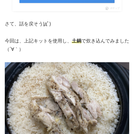
ポチップ
さて、話を戻そう|дﾟ)
今回は、上記キットを使用し、
土鍋
で炊き込んでみました
（´∀｀）