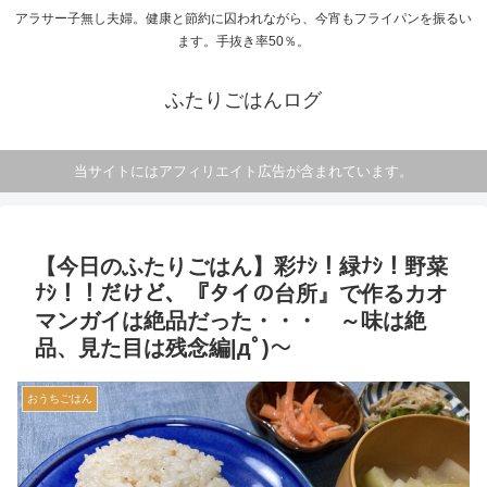
アラサー子無し夫婦。健康と節約に囚われながら、今宵もフライパンを振るい
ます。手抜き率50％。
ふたりごはんログ
当サイトにはアフィリエイト広告が含まれています。
【今日のふたりごはん】彩ﾅｼ！緑ﾅｼ！野菜
ﾅｼ！！だけど、『タイの台所』で作るカオ
マンガイは絶品だった・・・ ～味は絶
品、見た目は残念編|дﾟ)～
おうちごはん