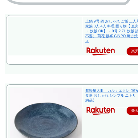
土鍋 9号 鍋 おしゃれ ご飯 三人
家族 3人 4人 料理 贈り物【 直
・ 炊飯 OK】（ 9号 2.7L 炊飯
不要） 菊花 銀峯 GINPO 萬古焼
ス
楽
超軽量大皿 カル：エクレ (窯変
食器 おしゃれ シンプル ニトリ
納品】
楽