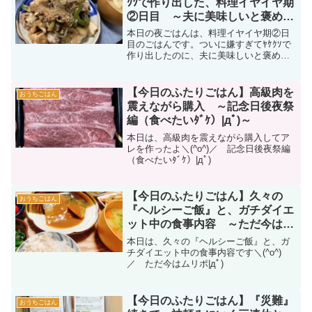
ｸｿで作り出した、料理イヤイヤ期
②日目 ～夫に美味しいと褒めら
れて罪悪感を抱く…|дﾟ)～
本日の夜ごはんは、料理イヤイヤ期②日
目のごはんです。ついに嫌すぎてﾔｹｸｿで
作り出したのに、夫に美味しいと褒めら
れ罪悪感を抱く・・・|дﾟ)
【今日のふたりごはん】高級肉を
おうちごはん
震えながら購入 ～記念日後夜祭
編（食べたいﾀﾞｹ）|дﾟ)～
本日は、高級肉を震えながら購入してア
レを作ったよ＼(^o^)／ 記念日後夜祭編
（食べたいﾀﾞｹ）|дﾟ)
【今日のふたりごはん】久々の
おうちごはん
『ヘルシーご飯』と、ガチダイエ
ット中の食事内容 ～ただ今はム
リポ編|дﾟ)～
本日は、久々の『ヘルシーご飯』と、ガ
チダイエット中の食事内容です＼(^o^)
／ ただ今はムリポ|дﾟ)
【今日のふたりごはん】『災難』
おうちごはん