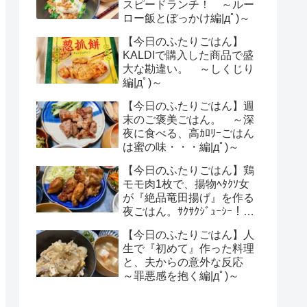
スピードランチ！ ～ルー
ロー飯とぼっかけ編|дﾟ)～
【今日のふたりごはん】
KALDIで購入した商品で盛
大な勘違い。 ～しくじり
編|дﾟ)～
【今日のふたりごはん】週
末のご褒美ごはん。 ～深
夜に食べる、高ｶﾛﾘｰごはん
は蜜の味・・・編|дﾟ)～
【今日のふたりごはん】鶏
モモ肉1枚で、揚物ﾍﾀｸｿ女
が『絶品竜田揚げ』を作る
夜ごはん。ｻｸｻｸｼﾞｭｰｼｰ！
～神レシピｻﾏｻﾏ |дﾟ)～
【今日のふたりごはん】人
生で『初めて』作った料理
と、夫からの意外な反応
～罪悪感を抱く編|дﾟ)～