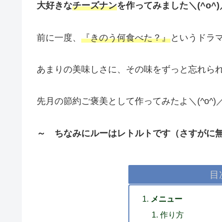
大好きな
チーズナン
を作ってみました＼(^o^)
前に一度、
『きのう何食べた？』
というドラ
あまりの美味しさに、その味をずっと忘れら
先月の節約ご褒美として作ってみたよ＼(^o^)
～ ちなみにルーはレトルトです（さすがに
目
メニュー
作り方