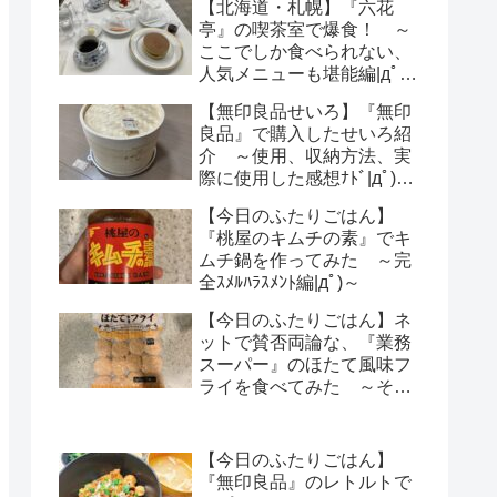
【北海道・札幌】『六花
亭』の喫茶室で爆食！ ～
ここでしか食べられない、
人気メニューも堪能編|дﾟ)
～
【無印良品せいろ】『無印
良品』で購入したせいろ紹
介 ～使用、収納方法、実
際に使用した感想ﾅﾄﾞ|дﾟ)～
【レビュー】
【今日のふたりごはん】
『桃屋のキムチの素』でキ
ムチ鍋を作ってみた ～完
全ｽﾒﾙﾊﾗｽﾒﾝﾄ編|дﾟ)～
【今日のふたりごはん】ネ
ットで賛否両論な、『業務
スーパー』のほたて風味フ
ライを食べてみた ～その
気になる感想は・・・？|
дﾟ)～
【今日のふたりごはん】
『無印良品』のレトルトで