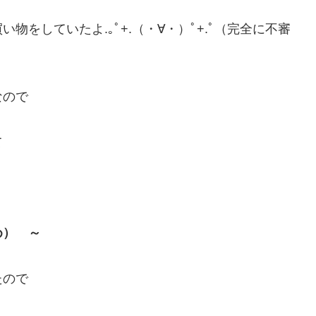
い物をしていたよ.｡ﾟ+.（・∀・）ﾟ+.ﾟ（完全に不審
なので
て
め） ～
たので