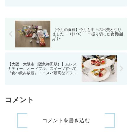
いってまいりました（5,000円）♪ムレス
アンブラッセ大阪』|дﾟ)～
ナティー、デザート、オードブル、スー
プすべてが食べ放題という、コスパ最高
なアフタヌーンティーで大満足！
【今月の食費】今月も中々の出費となり
ました…（ﾄｵｲﾒ） ～振り切った食費編|
дﾟ)～
【大阪・大阪市（阪急梅田駅）】ムレス
ナティー、オードブル、スイーツすべて
『食べ飲み放題』！コスパ最高なアフタ
ヌーンティーに行ってきた。 ～
『RAYON（レヨン）アルモニーアンブラ
ッセ大阪』|дﾟ)～
コメント
コメントを書き込む