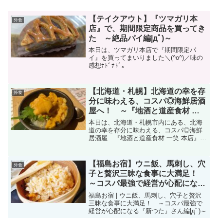
【テイクアウト】『ツマガリ本
外食
店』で、期間限定商品を買ってき
た ～絶品パイ編|дﾟ)～
本日は、ツマガリ本店で『期間限定パ
イ』を買ってまいりました＼(^o^)／味の
感想ﾅﾄﾞﾅﾄﾞ。
【北海道・札幌】北海道の幸を存
外食
分に味わえる、コスパ◎海鮮居酒
屋へ！ ～『地酒と道産食材 一
笑 本店』編|дﾟ)～
本日は、北海道・札幌市内にある、北海
道の幸を存分に味わえる、コスパ◎海鮮
居酒屋 『地酒と道産食材 一笑 本店』さ
んへ行ってまいりました。コスパ良く、
美味しい海鮮を食べたい方必見です♪
【福島お宿】ウニ飯、馬刺し、穴
外食
子と贅沢三昧な食事に大満足！
～コスパ最強で経営が心配になる
『新つた』さん編|дﾟ)～
福島お宿 | ウニ飯、馬刺し、穴子と贅沢
三昧な食事に大満足！ ～コスパ最強で
経営が心配になる『新つた』さん編|дﾟ)～