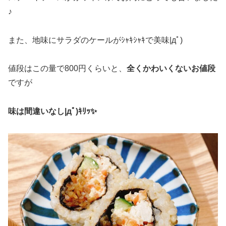
♪
また、地味にサラダのケールがｼｬｷｼｬｷで美味|дﾟ)
値段はこの量で800円くらいと、
全くかわいくないお値段
ですが
味は間違いなし|дﾟ)ｷﾘｯ✨