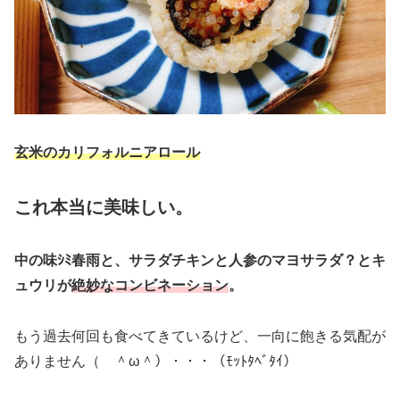
玄米のカリフォルニアロール
これ本当に美味しい。
中の味ｼﾐ春雨と、サラダチキンと人参のマヨサラダ？とキ
ュウリが
絶妙なコンビネーション
。
もう過去何回も食べてきているけど、一向に飽きる気配が
ありません（ ＾ω＾）・・・（ﾓｯﾄﾀﾍﾞﾀｲ）