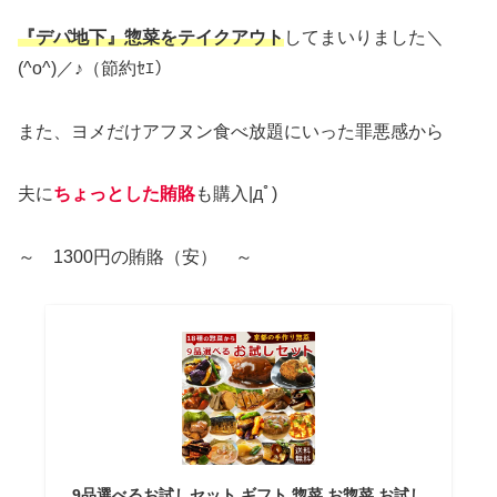
『デパ地下』惣菜をテイクアウト
してまいりました＼
(^o^)／♪（節約ｾｴ）
また、ヨメだけアフヌン食べ放題にいった罪悪感から
夫に
ちょっとした賄賂
も購入|дﾟ)
～ 1300円の賄賂（安） ～
9品選べるお試しセット ギフト 惣菜 お惣菜 お試し