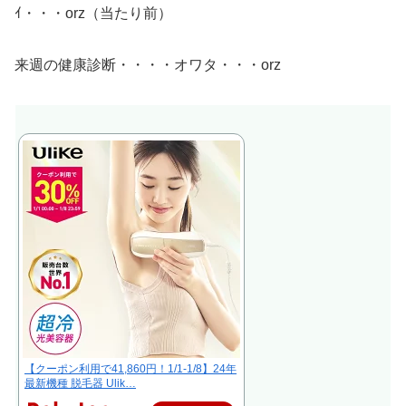
ｲ・・・orz（当たり前）
来週の健康診断・・・・オワタ・・・orz
【クーポン利用で41,860円！1/1-1/8】24年
最新機種 脱毛器 Ulik…