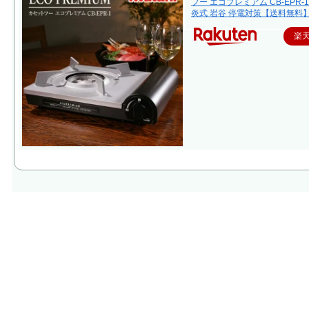
フー エコプレミアム CB-EPR-1
炎式 岩谷 停電対策【送料無料
楽