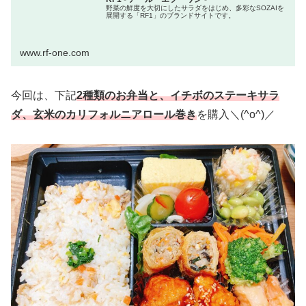
野菜の鮮度を大切にしたサラダをはじめ、多彩なSOZAIを
展開する「RF1」のブランドサイトです。
www.rf-one.com
今回は、下記
2種類のお弁当と、イチボのステーキサラ
ダ、玄米のカリフォルニアロール巻き
を購入＼(^o^)／