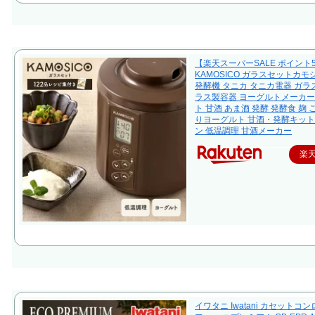
【楽天スーパーSALE ポイント
KAMOSICO ガラスセットカモ
発酵機 タニカ タニカ電器 ガラス
ラス製容器 ヨーグルトメーカー
ト 甘酒 あま酒 発酵 発酵食 麹 
りヨーグルト 甘酒・発酵キット
ン 低温調理 甘酒メーカー
楽
イワタニ Iwatani カセットコ