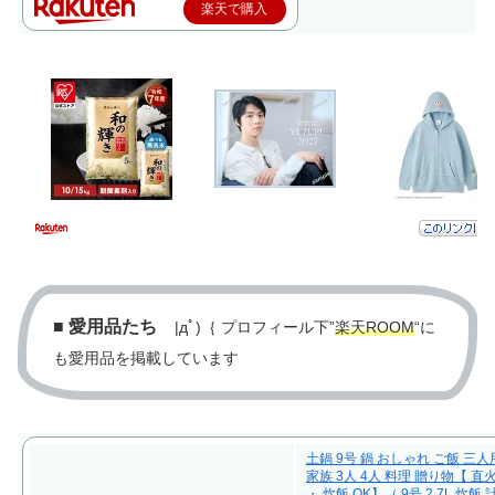
楽天で購入
■
愛用品たち
|дﾟ)｛ プロフィール下”
楽天ROOM
“に
も愛用品を掲載しています
土鍋 9号 鍋 おしゃれ ご飯 三人
家族 3人 4人 料理 贈り物【 直
・ 炊飯 OK】（ 9号 2.7L 炊飯