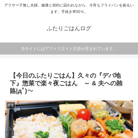
アラサー子無し夫婦。健康と節約に囚われながら、今宵もフライパンを振るい
ます。手抜き率50％。
ふたりごはんログ
当サイトにはアフィリエイト広告が含まれています。
【今日のふたりごはん】久々の『デパ地
下』惣菜で楽々夜ごはん ～ & 夫への賄
賂|дﾟ)～
外食