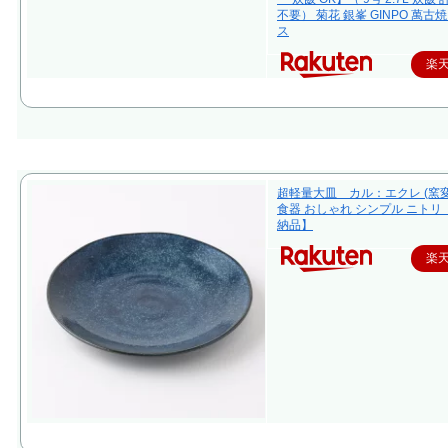
不要） 菊花 銀峯 GINPO 萬古焼
ス
楽
超軽量大皿 カル：エクレ (窯変
食器 おしゃれ シンプル ニトリ
納品】
楽