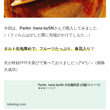
今回は、
Parlor_hana bySN
さんで購入してみました
♪（フィルムはがした際に先端がかけてしもた…）
タルト生地厚めで、フルーツたっぷり、食花入り
で
夫が終始ｳﾏｳﾏ大喜びで食べておりました＼(^o^)／♪（賄賂
大成功）
Parlor_hana bySN 大丸梅田店 (大阪/スイーツ)
★★★☆☆3.17
tabelog.com