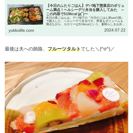
【今日のふたりごはん】デパ地下惣菜店のボリュ
ーム満点！ヘルシーデリ弁当を購入してみた ～
この内容で519kcal |дﾟ)～
本日の夜ごはんは、デパ地下の『今日のごはん和saiの国』
で購入した、ヘルシーデリ弁当です。野菜もボリュームも
満点ながら、カロリーは519kcalという、素晴らしきお弁
当。その気になる内容や金額は・・・？|дﾟ)
2024.07.22
yukkolife.com
最後は夫への賄賂、
フルーツタルト
でした＼(^o^)／