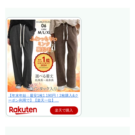
【年末年始：最安1枚1,190円！2枚購入&ク
ーポン利用で】【楽天一位】…
楽天で購入