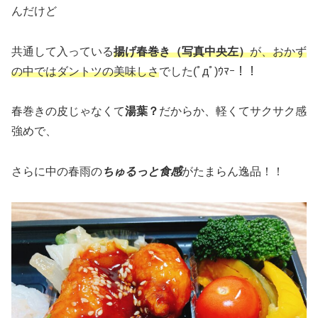
んだけど
共通して入っている
揚げ春巻き（写真中央左）
が、おかず
の中ではダントツの美味しさ
でした(ﾟдﾟ)ｳﾏｰ！！
春巻きの皮じゃなくて
湯葉？
だからか、軽くてサクサク感
強めで、
さらに中の春雨の
ちゅるっと食感
がたまらん逸品！！