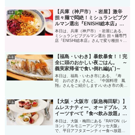
【兵庫（神戸市）・岩屋】激辛
外食
担々麺で悶絶！ミシュランビブグ
ルマン選出『ENISHI総本店』で
変り種担々麺を喰らう！ ～激
本日は、兵庫（神戸市）・岩屋にある、
辛好きよ集え！編|дﾟ)～
ミシュランビブグルマン選出 担々麺専門
店『ENISHI総本店』さんで変り種担々麺
をいただきました♪オプションで激辛にし
ていただいたので、悶絶しながら完食。
カスタムできるため、激辛好き必見です
【福島・いわき】暴飲暴食！！完
外食
♪|дﾟ)
全に頭のおかしい夜ごはん。 ～
義実家帰省で食い倒れ編|дﾟ)～
本日は、福島・いわき市にある、『寿
司 おのざき』さんと、『中国料理 鳳
翔』さんをご紹介します♪いわき市の美味
しいごはん屋さんを知りたい方、必見で
す♪
【大阪・大阪市（阪急梅田駅）】
外食
ムレスナティー、オードブル、ス
イーツすべて『食べ飲み放題』！
コスパ最高なアフタヌーンティー
本日は、大阪・梅田にある『RAYON（レ
に行ってきた。 ～
ヨン）アルモニーアンブラッセ大阪』
で、平日アフタヌーンティー食べ放題に
『RAYON（レヨン）アルモニー