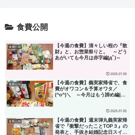
月以上経ったので、本音
ﾅﾄﾞ|дﾟ)～【レビュー】
レビューしてみた【レビ
ュー】
食費公開
【今週の食費】清々しい程の『散
食費公開
財』と、お惣菜祭りと。 ～どう
あがいても今月は赤字編|дﾟ)～
2025.07.09
【今週の食費】義実家帰省で、食
食費公開
費がオワコン＆予算オワタ／
(^o^)＼ ～今月はもう諦め編|дﾟ)
～
2025.07.05
【今週の食費】週末弾丸義実家帰
食費公開
省で『衝撃だったことTOP３』の
発表と、手抜き結婚記念日スイー