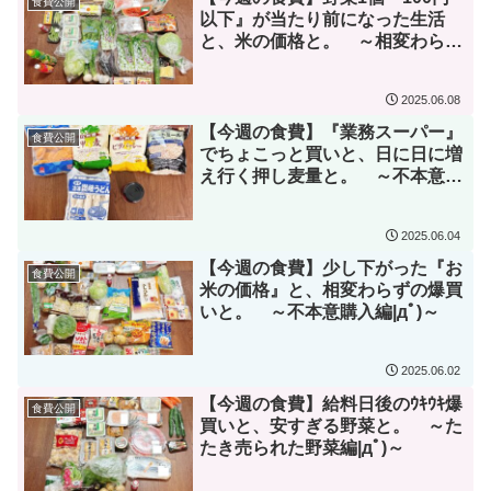
食費公開
以下』が当たり前になった生活
と、米の価格と。 ～相変わらず
備蓄米が見つからない編|дﾟ)～
2025.06.08
【今週の食費】『業務スーパー』
食費公開
でちょこっと買いと、日に日に増
え行く押し麦量と。 ～不本意ヴ
ィーガン生活編|дﾟ)～
2025.06.04
【今週の食費】少し下がった『お
食費公開
米の価格』と、相変わらずの爆買
いと。 ～不本意購入編|дﾟ)～
2025.06.02
【今週の食費】給料日後のｳｷｳｷ爆
食費公開
買いと、安すぎる野菜と。 ～た
たき売られた野菜編|дﾟ)～