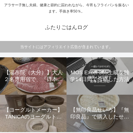
アラサー子無し夫婦。健康と節約に囚われながら、今宵もフライパンを振るい
ます。手抜き率50％。
ふたりごはんログ
当サイトにはアフィリエイト広告が含まれています。
【湯布院（大分）】大人
MOS Excel 365上級を独
２名専用宿で、『日本一
学14日間で合格した方法
美味しいすき焼き』と露
天風呂付平屋離れで大満
足！ ～由布の彩 ＹＡ
ＤＯＹＡ おおはし～
【ヨーグルトメーカー】
【無印良品せいろ】『無
【レビュー】
TANICAのヨーグルトメ
印良品』で購入したせい
ーカー『KAMOSICO(カ
ろ紹介 ～使用、収納方
モシコ)』 を購入して6か
法、実際に使用した感想