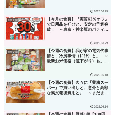
ツと。 ～義父やらかしまくり
編|дﾟ)～
2025.06.29
【今月の食費】『実質63％オフ』
食費公開
で日用品をｹﾞｯﾂと、安定の予算突
破！ ～東京・神楽坂のパティス
リーで豪遊編|дﾟ)～
2025.06.23
【今週の食費】我が家の電気代事
食費公開
情と、冷房事情（ﾄﾞｹﾁ）と。 ～
最新お米価格（値下がり）も。
編|дﾟ)～
2025.06.18
【今週の食費】久々に『業務スー
食費公開
パー』で買い出しと、意外と高額
な義父老後費用と。 ～まだまだ
悩み続けるよどこまでも編|дﾟ)～
2025.06.14
【今週の食費】野菜1個『100円