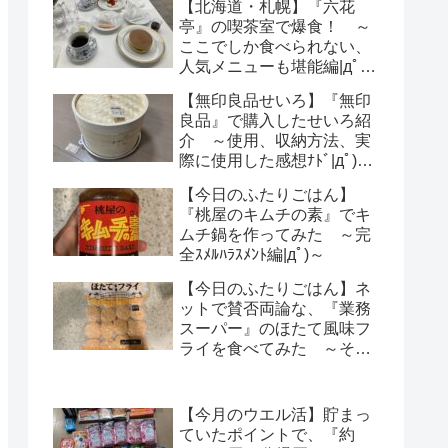
【北海道・札幌】『六花
亭』の喫茶室で爆食！ ～
ここでしか食べられない、
人気メニューも堪能編|дﾟ)
～
【無印良品せいろ】『無印
良品』で購入したせいろ紹
介 ～使用、収納方法、実
際に使用した感想ﾅﾄﾞ|дﾟ)～
【レビュー】
【今日のふたりごはん】
『桃屋のキムチの素』でキ
ムチ鍋を作ってみた ～完
全ｽﾒﾙﾊﾗｽﾒﾝﾄ編|дﾟ)～
【今日のふたりごはん】ネ
ットで賛否両論な、『業務
スーパー』のほたて風味フ
ライを食べてみた ～その
気になる感想は・・・？|
дﾟ)～
【今月のウエル活】貯まっ
ていたポイントで、『約