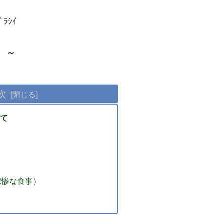
ﾗｼｲ
 ～
次
て
悲惨な食事）