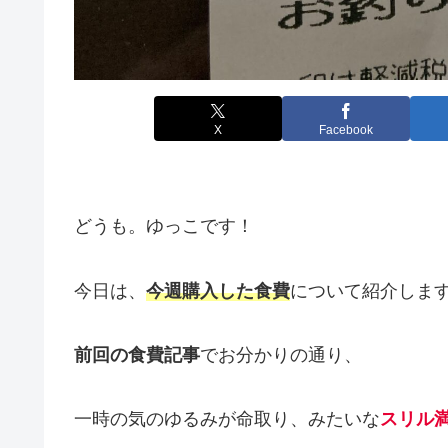
X
Facebook
どうも。ゆっこです！
今日は、
今週購入した食費
について紹介しま
前回の食費記事
でお分かりの通り、
一時の気のゆるみが命取り、みたいな
スリル