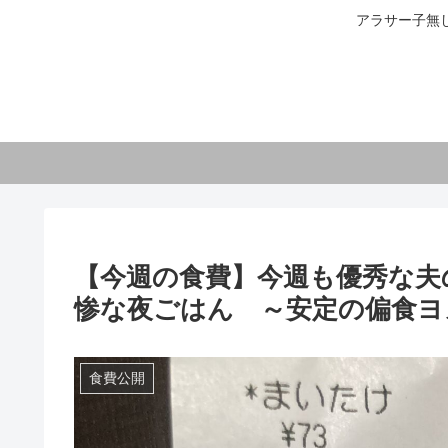
アラサー子無
【今週の食費】今週も優秀な夫の
惨な夜ごはん ～安定の偏食ヨメ
食費公開