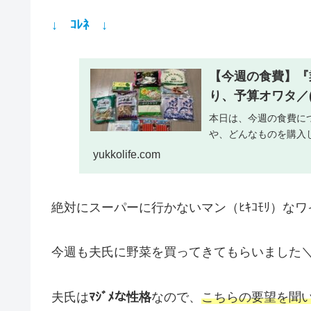
↓ ｺﾚﾈ ↓
【今週の食費】『
り、予算オワタ／(
本日は、今週の食費に
や、どんなものを購入
yukkolife.com
絶対にスーパーに行かないマン（ﾋｷｺﾓﾘ）な
今週も夫氏に野菜を買ってきてもらいました＼(^o
夫氏は
ﾏｼﾞﾒな性格
なので、
こちらの要望を聞い