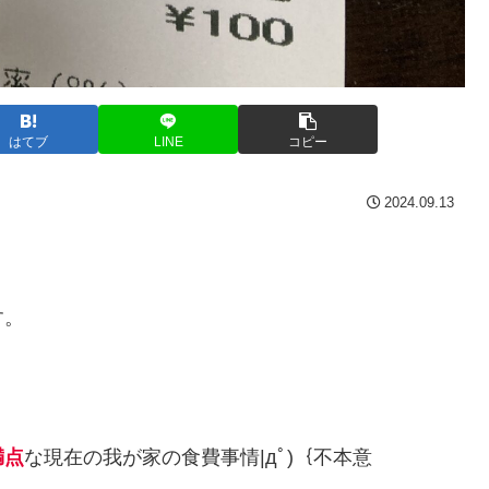
はてブ
LINE
コピー
2024.09.13
す。
満点
な現在の我が家の食費事情|дﾟ)｛不本意