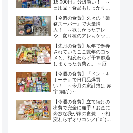
18,000円』分爆買い！ ～
日用品・食品もしっかり購
入|дﾟ)～
【今週の食費】久々の『業
務スーパー』で大量購
入！ ～欲しかったアレ
や、変り種のアレもゲット
編|дﾟ)～
【先月の食費】厄年で翻弄
されているここ数年のヨッ
メと、相変わらず予算超過
しまくった食費と。 ～厄年
侮るなかれ編|дﾟ)～
【今週の食費】『ドン・キ
ホーテ』で日用品爆買
い！ ～今月の家計簿は 赤
字 編|дﾟ)～
【今週の食費】立て続けの
出費で完全に痛手！お金に
奔放な我が家の食費 ～相
変わらずオワコン／(^o^)＼
編～