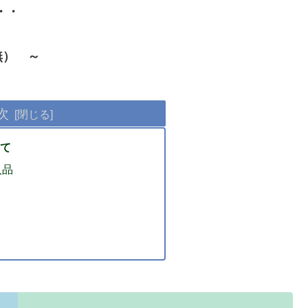
・・
無） ～
次
て
入品