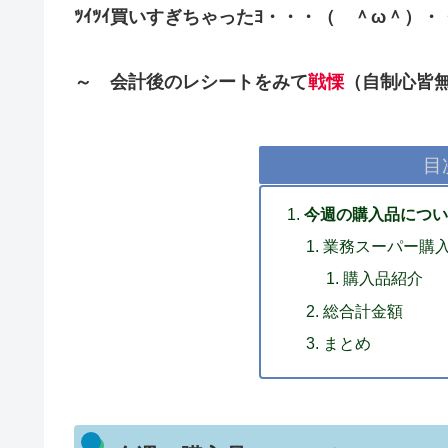
ﾂｲﾂｲ買いすぎちゃったﾖ・・・（ ＾ω＾）・
～ 会計後のレシートをみて
戦慄
（自制心皆
目
今週の購入品につい
業務スーパー購
購入品紹介
総合計金額
まとめ