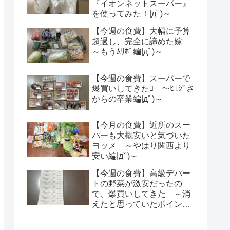
『イオンネットスーパー』
を使ってみた！|дﾟ)～
【今週の食費】大幅に予算
超過し、完全に諦めた嫁
～もうﾑﾘﾎﾟ編|дﾟ)～
【今週の食費】スーパーで
爆買いしてきたﾖ ～ﾋﾓｼﾞさ
からの卒業編|дﾟ)～
【今月の食費】近所のスー
パーも大概安いと気づいた
ヨッメ ～やはり関西より
安い編|дﾟ)～
【今週の食費】高級デパー
トの野菜が激安だったの
で、爆買いしてきた ～消
えたと思っていたポイント
が復活！ウエル活を当てに
した買い物～