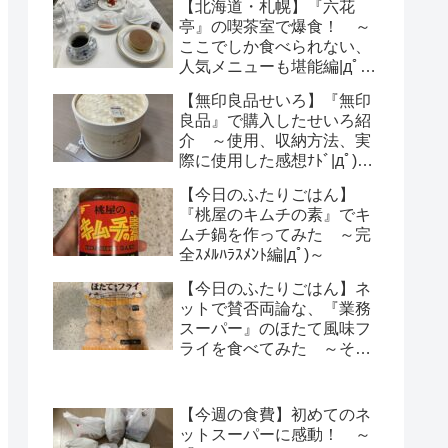
【北海道・札幌】『六花
亭』の喫茶室で爆食！ ～
ここでしか食べられない、
人気メニューも堪能編|дﾟ)
～
【無印良品せいろ】『無印
良品』で購入したせいろ紹
介 ～使用、収納方法、実
際に使用した感想ﾅﾄﾞ|дﾟ)～
【レビュー】
【今日のふたりごはん】
『桃屋のキムチの素』でキ
ムチ鍋を作ってみた ～完
全ｽﾒﾙﾊﾗｽﾒﾝﾄ編|дﾟ)～
【今日のふたりごはん】ネ
ットで賛否両論な、『業務
スーパー』のほたて風味フ
ライを食べてみた ～その
気になる感想は・・・？|
дﾟ)～
【今週の食費】初めてのネ
ットスーパーに感動！ ～