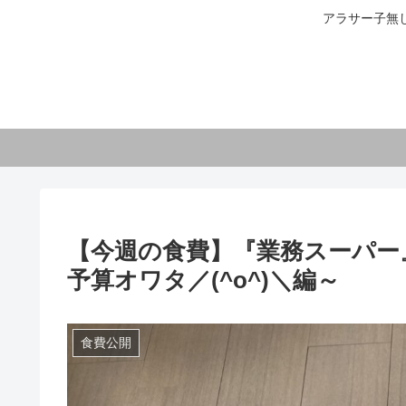
アラサー子無
【今週の食費】『業務スーパー
予算オワタ／(^o^)＼編～
食費公開