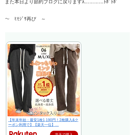
また本日より節約ブログに戻りますλ…………ﾄﾎﾞﾄﾎﾞ
～ ﾋﾓｼﾞｻ再び ～
【年末年始：最安1枚1,190円！2枚購入&ク
ーポン利用で】【楽天一位】…
楽天で購入