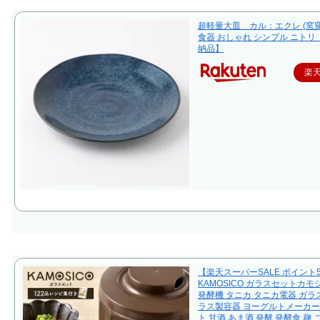
超軽量大皿 カル：エクレ (窯変
食器 おしゃれ シンプル ニトリ
納品】
楽
【楽天スーパーSALE ポイント
KAMOSICO ガラスセットカモ
発酵機 タニカ タニカ電器 ガラス
ラス製容器 ヨーグルトメーカー
ト 甘酒 あま酒 発酵 発酵食 麹 