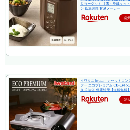
りヨーグルト 甘酒・発酵キット
ン 低温調理 甘酒メーカー
楽
イワタニ Iwatani カセットコ
フー エコプレミアム CB-EPR-1
炎式 岩谷 停電対策【送料無料
楽