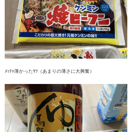
ﾒｯﾁｬ薄かったﾔﾂ（あまりの薄さに大興奮）