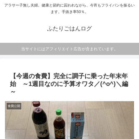
アラサー子無し夫婦。健康と節約に囚われながら、今宵もフライパンを振るい
ます。手抜き率50％。
ふたりごはんログ
当サイトにはアフィリエイト広告が含まれています。
【今週の食費】完全に調子に乗った年末年
始 ～1週目なのに予算オワタ／(^o^)＼編
～
食費公開