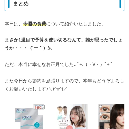
まとめ
本日は、
今週の
食費
について紹介いたしました。
まさか1週目で予算を使い切るなんて、誰が思ったでしょ
うか・・・（´ー｀）
呆
ただ、本当に幸せなお正月でした.｡ﾟ+.（・∀・）ﾟ+.ﾟ
また今日から節約を頑張りますので、本年もどうぞよろし
くお願いいたします♪＼(^o^)／