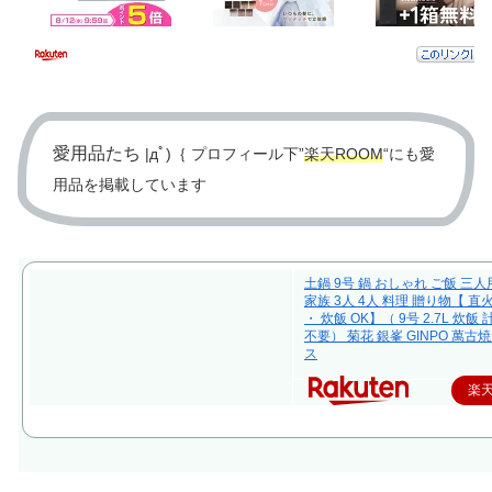
愛用品たち
|дﾟ)｛ プロフィール下”
楽天ROOM
“にも愛
用品を掲載しています
土鍋 9号 鍋 おしゃれ ご飯 三人
家族 3人 4人 料理 贈り物【 直
・ 炊飯 OK】（ 9号 2.7L 炊飯
不要） 菊花 銀峯 GINPO 萬古焼
ス
楽