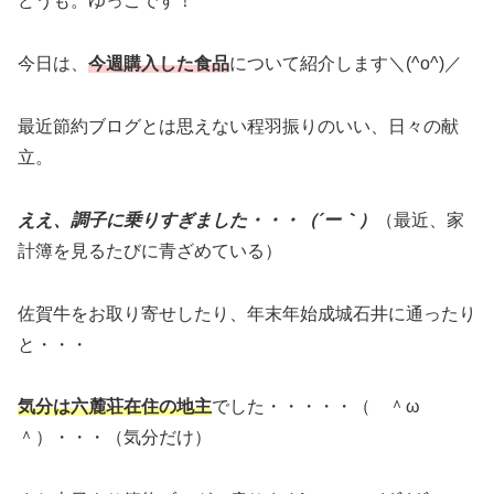
どうも。ゆっこです！
今日は、
今週購入した食品
について紹介します＼(^o^)／
最近節約ブログとは思えない程羽振りのいい、日々の献
立。
ええ、調子に乗りすぎました・・・（´ー｀）
（最近、家
計簿を見るたびに青ざめている）
佐賀牛をお取り寄せしたり、年末年始成城石井に通ったり
と・・・
気分は六麓荘在住の地主
でした・・・・・（ ＾ω
＾）・・・（気分だけ）