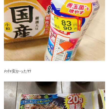
ﾒｯﾁｬ安かったﾔﾂ