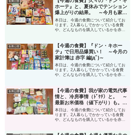
【今週の食費】久々の『ドン・キ
食費公開
ホーテ』と、夏休みでテンション
爆上がりの結果。 ～今月も家計
がｵﾜｺﾝ編|дﾟ)～
本日は、今週の食費について紹介してお
ります。2人暮らしでかかっている食費
や、どんなものを購入しているかを赤
裸々に公開中。
【今週の食費】『ドン・キホー
食費公開
テ』で日用品爆買い！ ～今月の
家計簿は 赤字 編|дﾟ)～
本日は、今週の食費について紹介してお
ります。2人暮らしでかかっている食費
や、どんなものを購入しているかを赤
裸々に公開中。
【今週の食費】我が家の電気代事
食費公開
情と、冷房事情（ﾄﾞｹﾁ）と。 ～
最新お米価格（値下がり）も。
編|дﾟ)～
本日は、今週の食費について紹介してお
ります。2人暮らしでかかっている食費
や、どんなものを購入しているかを赤
裸々に公開中。