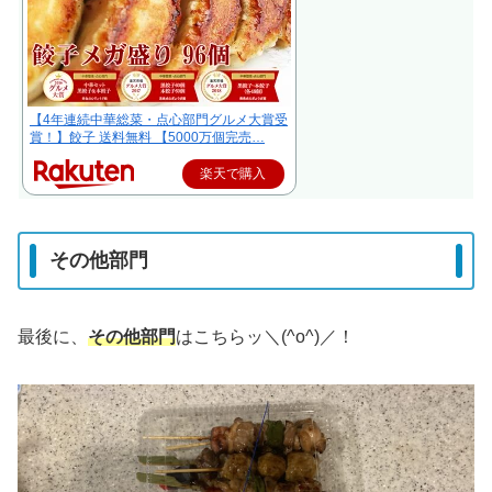
【4年連続中華総菜・点心部門グルメ大賞受
賞！】餃子 送料無料 【5000万個完売…
楽天で購入
その他部門
最後に、
その他部門
はこちらッ＼(^o^)／！