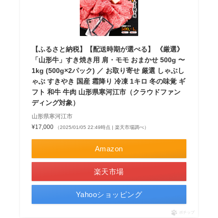
【ふるさと納税】【配送時期が選べる】 《厳選》
「山形牛」すき焼き用 肩・モモ おまかせ 500g 〜
1kg (500g×2パック) ／ お取り寄せ 厳選 しゃぶし
ゃぶ すきやき 国産 霜降り 冷凍 1キロ 冬の味覚 ギ
フト 和牛 牛肉 山形県寒河江市（クラウドファン
ディング対象）
山形県寒河江市
¥17,000
（2025/01/05 22:49時点 | 楽天市場調べ）
Amazon
楽天市場
Yahooショッピング
ポチップ