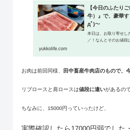
【今日のふたりご
牛）』で、豪華すき
дﾟ)～
本日は、お取り寄せした
／！なんとそのお値段は、
yukkolife.com
お肉は前回同様、
田中畜産牛肉店のもので、
リブロースと肩ロースは
値段に違い
があるの
ちなみに、15000円っていったけど、
実際確認したら17000円弱でし