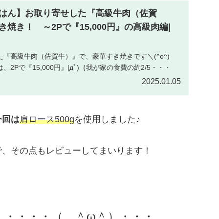
はん】お取り寄せした『高級牛肉（佐賀
焼き！ ～2Pで『15,000円』の高級肉編|
『高級牛肉（佐賀牛）』で、豪華すき焼きです＼(^o^)
2Pで『15,000円』|дﾟ)｛我が家の食費の約2/5・・・
2025.01.05
今回は
肩ロース500g
を使用しました♪
で、その点もレビューしてまいります！
た・・・・・（ ＾ω＾）・・・