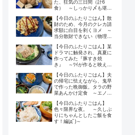
た、狂気の三日間（計6
食） ～しっかり〆も堪能
編|дﾟ)～
【今日のふたりごはん】散
財のため、今月のクレカ請
求額に白目を剥くヨメ ～
当分散財できない（物理的
に）|дﾟ)～
【今日のふたりごはん】某
ドラマに触発され、真夏に
作ってみた『豚すき焼
き』 ～ﾜｲが作ると映えな
い不思議・・・ |дﾟ)～
【今日のふたりごはん】夫
の帰宅に怯えながら、鬼早
で作った晩御飯。タラの野
菜あんかけ定食 ～エノ
キ・・・(ﾟдﾟ)～
【今日のふたりごはん】
色々限界な夜。 ～久しぶ
りにちゃんとしたご飯を食
す！編|дﾟ)～