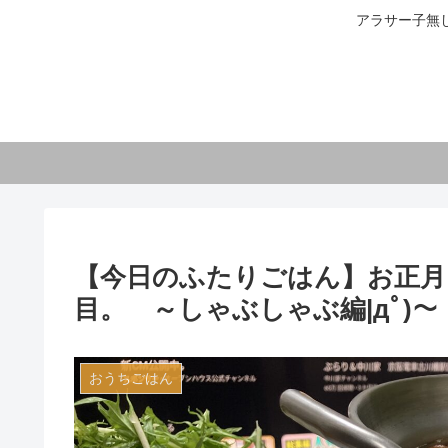
アラサー子無
【今日のふたりごはん】お正月に
目。 ～しゃぶしゃぶ編|дﾟ)～
おうちごはん