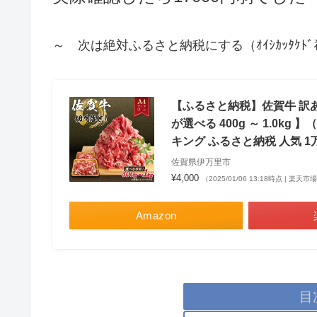
～ 次は絶対ふるさと納税にする（ｵｲｼｶｯﾀｹﾄﾞ
【ふるさと納税】佐賀牛 訳あ
が選べる 400g ～ 1.0k
キング ふるさと納税 人気 1万
佐賀県伊万里市
¥4,000
（2025/01/06 13:18時点 | 楽天
Amazon
目