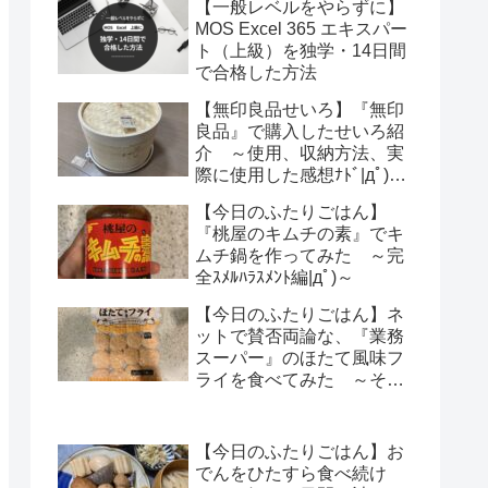
【一般レベルをやらずに】
MOS Excel 365 エキスパー
ト（上級）を独学・14日間
で合格した方法
【無印良品せいろ】『無印
良品』で購入したせいろ紹
介 ～使用、収納方法、実
際に使用した感想ﾅﾄﾞ|дﾟ)～
【レビュー】
【今日のふたりごはん】
『桃屋のキムチの素』でキ
ムチ鍋を作ってみた ～完
全ｽﾒﾙﾊﾗｽﾒﾝﾄ編|дﾟ)～
【今日のふたりごはん】ネ
ットで賛否両論な、『業務
スーパー』のほたて風味フ
ライを食べてみた ～その
気になる感想は・・・？|
дﾟ)～
【今日のふたりごはん】お
でんをひたすら食べ続け