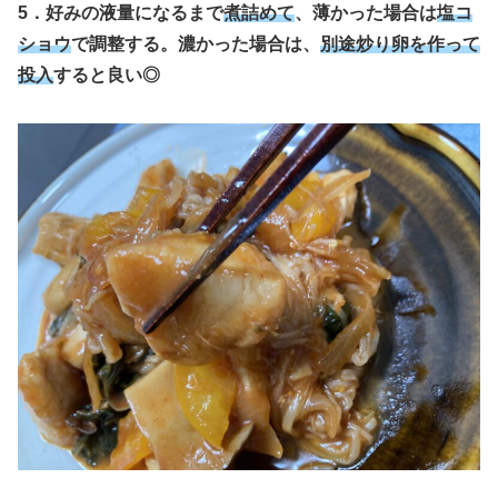
5．好みの液量になるまで
煮詰めて
、薄かった場合は
塩コ
ショウ
で調整する。濃かった場合は、
別途炒り卵を作って
投入
すると良い◎