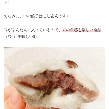
る）
ちなみに、中の餡子は
こしあん
です♪
豆がふんだんに入っているので、
豆の食感も楽しい逸品
（ﾏｼﾞﾃﾞ美味しいﾖ）