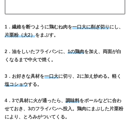
1．繊維を断つように鶏むね肉を
一口大に削ぎ切り
にし、
片栗粉（大2）
をまぶす。
2．油をしいたフライパンに、
1の鶏肉
を加え、両面が白
くなるまで中火で焼く。
3．お好きな具材を
一口大
に切り、2に加え炒める。軽く
塩コショウ
する。
4．3で具材に火が通ったら、
調味料
をボールなどに合わ
せておき、3のフライパンへ投入。鶏肉にまぶした片栗粉
により、とろみがついてくる。