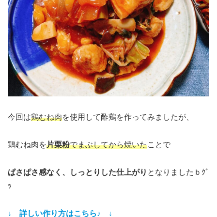
今回は
鶏むね肉
を使用して酢鶏を作ってみましたが、
鶏むね肉を
片栗粉
でまぶしてから焼いた
ことで
ぱさぱさ感なく、しっとりした仕上がり
となりましたｂｸﾞ
ｯ
↓ 詳しい作り方はこちら♪ ↓