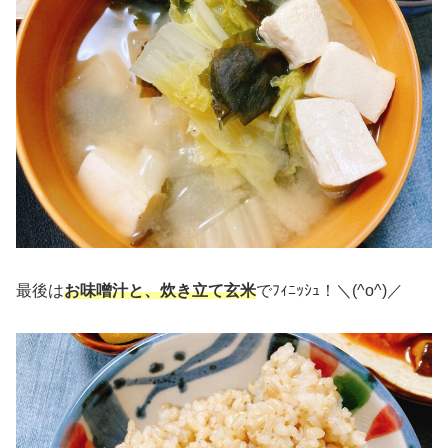
最後は
お味噌汁と、炊き立て玄米
でﾌｨﾆｯｼｭ！＼(^o^)／