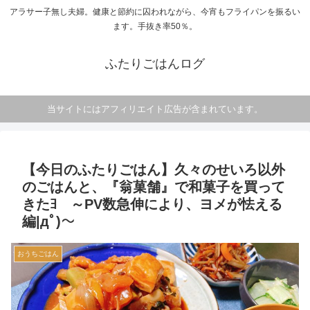
アラサー子無し夫婦。健康と節約に囚われながら、今宵もフライパンを振るい
ます。手抜き率50％。
ふたりごはんログ
当サイトにはアフィリエイト広告が含まれています。
【今日のふたりごはん】久々のせいろ以外
のごはんと、『翁菓舗』で和菓子を買って
きたﾖ ～PV数急伸により、ヨメが怯える
編|дﾟ)～
おうちごはん