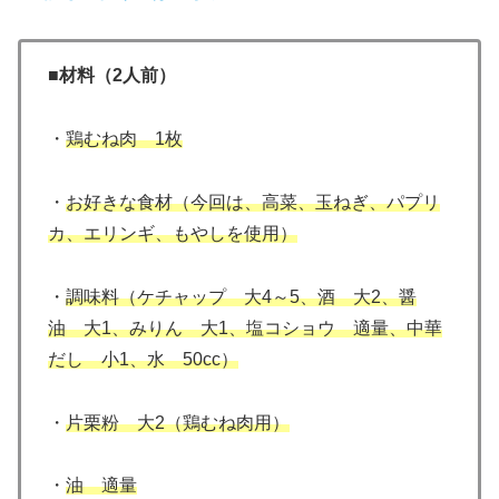
■材料（2人前）
・
鶏むね肉 1枚
・
お好きな食材（今回は、高菜、玉ねぎ、パプリ
カ、エリンギ、もやしを使用）
・
調味料（ケチャップ 大4～5、酒 大2、醤
油 大1、みりん 大1、塩コショウ 適量、中華
だし 小1、水 50cc）
・
片栗粉 大2（鶏むね肉用）
・
油 適量