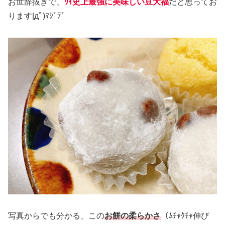
お世辞抜きで、
ﾜｲ史上最強に美味しい豆大福
だと思ってお
ります|дﾟ)ﾏｼﾞﾃﾞ
写真からでも分かる、この
お餅の柔らかさ
（ﾑﾁｬｸﾁｬ伸び