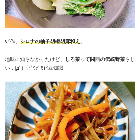
ﾜｲ作、
シロナの柚子胡椒胡麻和え
。
地味に知らなかったけど、
しろ菜って関西の伝統野菜
らし
い…|дﾟ)｛ﾄﾞｳﾃﾞﾓｲｲ豆知識