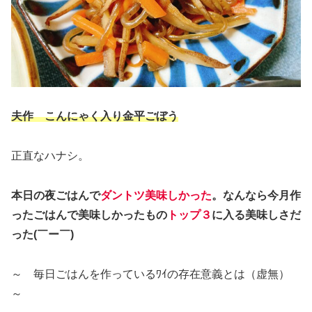
夫作 こんにゃく入り金平ごぼう
正直なハナシ。
本日の夜ごはんで
ダントツ美味しかった
。なんなら今月作
ったごはんで美味しかったもの
トップ３
に入る美味しさだ
った(￣ー￣)
～ 毎日ごはんを作っているﾜｲの存在意義とは（虚無）
～