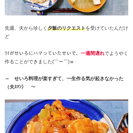
先週、夫から珍しく
夕飯のリクエスト
を受けていたんだけ
ど
ﾜｲがせいろにハマっていたせいで、
一週間遅れ
でようやく
作ることができました(￣ー￣)ｗ
～ せいろ料理が楽すぎて、一生作る気が起きなかった
（夫ｽﾏﾝ） ～