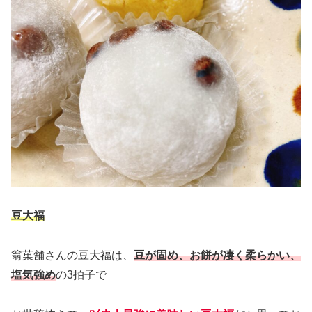
豆大福
翁菓舗さんの豆大福は、
豆が固め、お餅が凄く柔らかい、
塩気強め
の3拍子で