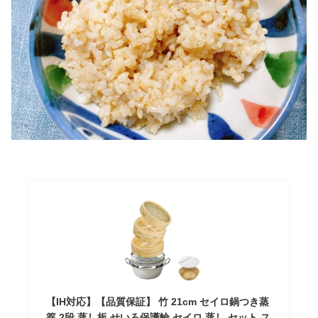
【IH対応】【品質保証】 竹 21cm セイロ鍋つき蒸
篭 2段 蒸し板 せいろ保護輪 セイロ 蒸し セット ス