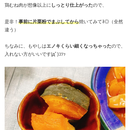
鶏むね肉が想像以上に
しっとり仕上がった
ので、
是非！
事前に片栗粉でまぶしてから
焼いてみてﾈ◎（全然
違う）
ちなみに、もやしは
エノキくらい細くなっちゃった
ので、
入れない方がいいです|дﾟ)ｺｿｯ