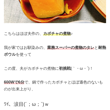
こちらはほぼ夫作の、
カボチャの煮物
♪
我が家ではお馴染みの、
業務スーパーの煮物のタレ
と
耐熱
ボウル
を使って
この度、夫がカボチャの煮物に
初挑戦
(｀・ω・´)！
600Wで6分
で、鍋で作ったカボチャとほぼ遜色のないも
のが出来上がり、
ﾜｲ、涙目(´；ω；`)ｗ