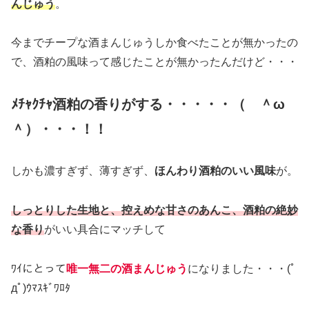
んじゅう
。
今までチープな酒まんじゅうしか食べたことが無かったの
で、酒粕の風味って感じたことが無かったんだけど・・・
ﾒﾁｬｸﾁｬ酒粕の香りがする・・・・・（ ＾ω
＾）・・・！！
しかも濃すぎず、薄すぎず、
ほんわり酒粕のいい風味
が。
しっとりした生地と、控えめな甘さのあんこ、酒粕の絶妙
な香り
がいい具合にマッチして
ﾜｲにとって
唯一無二の酒まんじゅう
になりました・・・(ﾟ
дﾟ)ｳﾏｽｷﾞﾜﾛﾀ