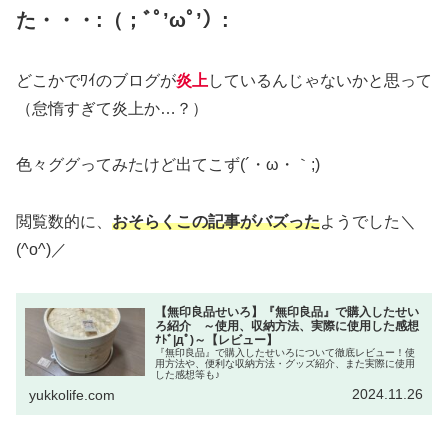
た・・・:（；ﾞﾟ’ωﾟ’）:
どこかでﾜｲのブログが
炎上
しているんじゃないかと思って
（怠惰すぎて炎上か…？）
色々ググってみたけど出てこず(´・ω・｀;)
閲覧数的に、
おそらくこの記事がバズった
ようでした＼
(^o^)／
【無印良品せいろ】『無印良品』で購入したせい
ろ紹介 ～使用、収納方法、実際に使用した感想
ﾅﾄﾞ|дﾟ)～【レビュー】
『無印良品』で購入したせいろについて徹底レビュー！使
用方法や、便利な収納方法・グッズ紹介、また実際に使用
した感想等も♪
2024.11.26
yukkolife.com