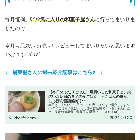
毎月恒例。
ﾜｲお気に入りの和菓子屋さん
に行ってまいりま
したので
今月も元気いっぱい！レビューしてまいりたいと思います
♪＼(^o^)／ﾊﾟﾁﾊﾟﾁ
↓ 翁菓舗
さん
の過去紹介記事はこちらｯ ↓
【今日のふたりごはん】爆買いした和菓子と、夫
のいない日のヨメの夜ごはん ～ごはんの量が、
にっぽん昔話編|дﾟ)～
本日は、夫のいない日のヨメの夜ごはんをご紹介します＼
(^o^)／ごはんの量は、にっぽん昔話風です（食い意地）あ
と、安定の翁菓舗で和菓子を爆買いしてきたよ|дﾟ)
2024.10.20
yukkolife.com