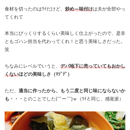
食材を切ったのはﾜｲだけど、
炒め～味付け
は夫が全部やっ
てくれて
本当にびっくりするくらい美味しく仕上がったので、是非
ともゴハン担当を代わってくれ！と思う美味しさだった。
笑
ちなみにレベルでいうと、
デパ地下に売っていてもおかし
くない
ほどの美味しさ（ﾏｼﾞﾃﾞ）
ただ、
適当に作ったから、もう二度と同じ味にならないか
も・・・
とのことでした(￣ー￣)ｗ（ﾜｲと同じ、感覚派）