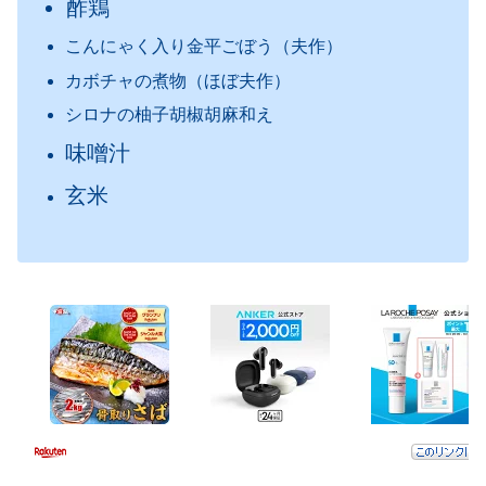
酢鶏
こんにゃく入り金平ごぼう（夫作）
カボチャの煮物（ほぼ夫作）
シロナの柚子胡椒胡麻和え
味噌汁
玄米