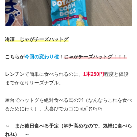
冷凍 じゃがチーズハットグ
こちらが
今回の変わり種
！
じゃがチーズハットグ！！！
レンチン
で簡単に食べられるのに、
1本250円
程度と値段
までかなりリーズナブル。
屋台でハットグを絶対食べる民のﾜｲ（なんならこれを食べ
るために行く）、大喜びでカゴにin|дﾟ)ｳﾋｬﾋｬ
～ また後日食べる予定（ｶﾛﾘｰ高めなので、気軽に食べら
れﾈｴ） ～