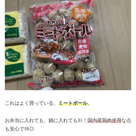
これはよく買っている、
ミートボール
。
お弁当に入れても、鍋に入れてもﾖｼ！
国内産鶏肉使用
な点
も安心でﾖｷ◎