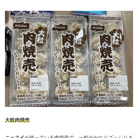
大粒肉焼売
ニッスイ
が作っている肉焼売で、
一粒がかなりズッシリ＆