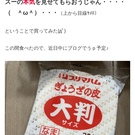
スーの
本気
を見せてもらおうじゃん・・・・
（ ＾ω＾）・・・
（上から目線ﾔﾒﾛ）
ということで買ってみた|дﾟ)
この間食べたので、近日中にブログでうｐ予定♪