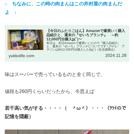
↓ ちなみに、この時の肉まんはこの井村屋の肉まんだ
よ ↓
【今日のふたりごはん】Amazonで爆買い！購入
品紹介と、週末の『せいろブランチ』 ～約
12,000円分購入|дﾟ)～
本日は、先日Amazonで爆買いしたので『購入品紹介』
と、週末の『せいろ』ブランチについてです＼(^o^)／ ア
マゾンは約12,000円分購入したﾖ|дﾟ)（生活感満点）
2024.11.28
yukkolife.com
味はスーパーで売っているものと全く同じで、
値段も260円くらいだったから、今思えば
若干高い気がする・・・・（ ＾ω＾）・・・（ﾂﾗｲので
記憶を隠蔽）