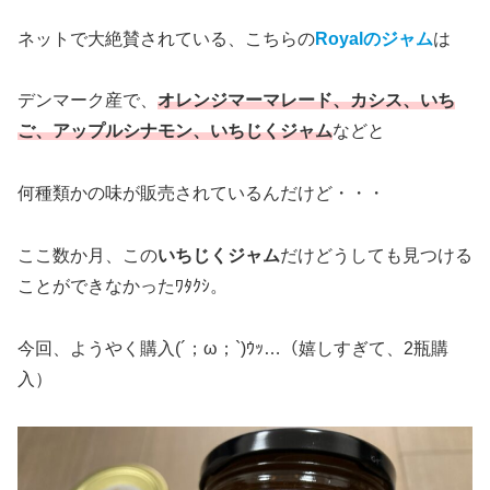
ネットで大絶賛されている、こちらの
Royalのジャム
は
デンマーク産で、
オレンジマーマレード、カシス、いち
ご、アップルシナモン、いちじくジャム
などと
何種類かの味が販売されているんだけど・・・
ここ数か月、この
いちじくジャム
だけどうしても見つける
ことができなかったﾜﾀｸｼ。
今回、ようやく購入(´；ω；`)ｳｯ…（嬉しすぎて、2瓶購
入）