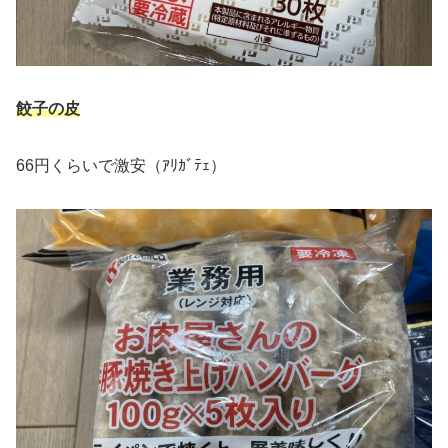
餃子の皮
66円くらいで激安（ｱﾘｶﾞﾃｪ）