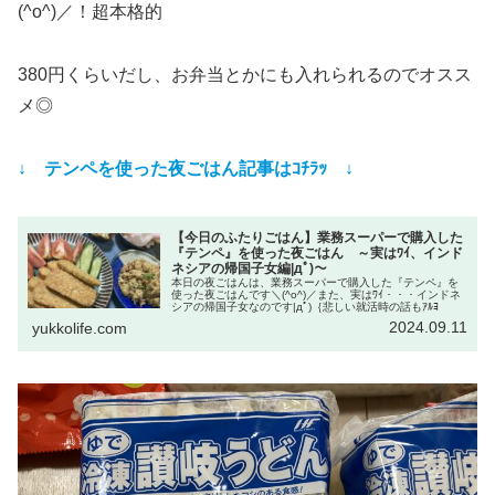
(^o^)／！超本格的
380円くらいだし、お弁当とかにも入れられるのでオスス
メ◎
↓ テンペを使った夜ごはん記事はｺﾁﾗｯ ↓
【今日のふたりごはん】業務スーパーで購入した
『テンペ』を使った夜ごはん ～実はﾜｲ、インド
ネシアの帰国子女編|дﾟ)～
本日の夜ごはんは、業務スーパーで購入した『テンペ』を
使った夜ごはんです＼(^o^)／また、実はﾜｲ・・・インドネ
シアの帰国子女なのです|дﾟ)｛悲しい就活時の話もｱﾙﾖ
2024.09.11
yukkolife.com