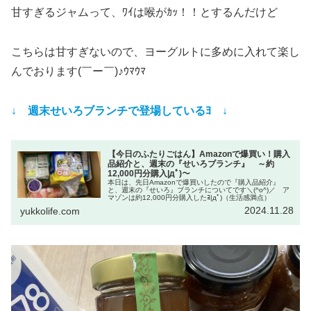
甘すぎるジャムって、ﾜｲは喉がｶｯ！！とするんだけど
こちらは甘すぎないので、ヨーグルトに多めに入れて楽し
んでおります(￣ー￣)♪ｳﾏｳﾏ
↓ 週末せいろブランチで登場しているﾖ ↓
【今日のふたりごはん】Amazonで爆買い！購入
品紹介と、週末の『せいろブランチ』 ～約
12,000円分購入|дﾟ)～
本日は、先日Amazonで爆買いしたので『購入品紹介』
と、週末の『せいろ』ブランチについてです＼(^o^)／ ア
マゾンは約12,000円分購入したﾖ|дﾟ)（生活感満点）
2024.11.28
yukkolife.com