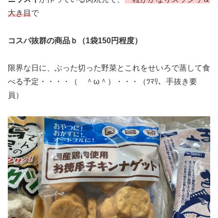
大き目
で
コスパ抜群の商品ｂ（1袋150円程度）
限界な日に、ぶった切った野菜とこれをせいろで蒸して食
べる予定・・・・（ ＾ω＾）・・・（ﾂﾏﾘ、手抜き要
員）