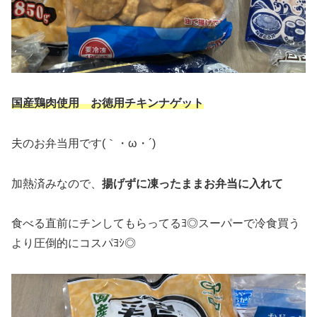
国産鶏肉使用 お徳用チキンナゲット
夫のお弁当用です(｀・ω・´)
加熱済みなので、
揚げずに凍ったままお弁当に入れて
食べる直前にチンしてもらってるﾖ◎スーパーで冷食買う
より圧倒的にコスパﾖｼ◎