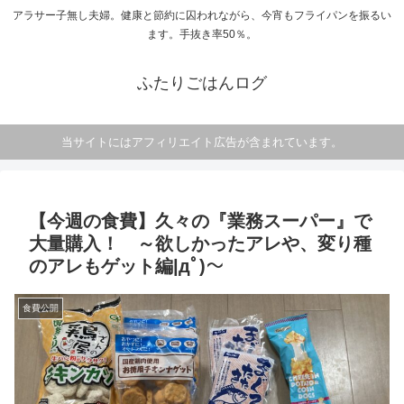
アラサー子無し夫婦。健康と節約に囚われながら、今宵もフライパンを振るい
ます。手抜き率50％。
ふたりごはんログ
当サイトにはアフィリエイト広告が含まれています。
【今週の食費】久々の『業務スーパー』で
大量購入！ ～欲しかったアレや、変り種
のアレもゲット編|дﾟ)～
食費公開