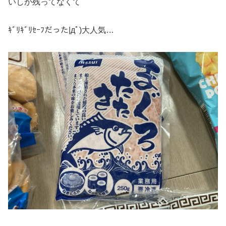
いしか残ってなくて
ｷﾞﾘｷﾞﾘｾｰﾌだった|дﾟ)大人気…