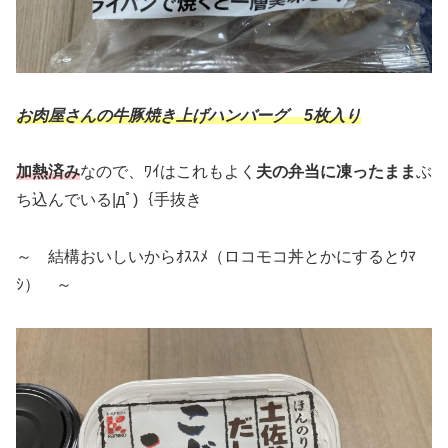
お肉屋さんの牛豚焼き上げハンバーグ 5枚入り
加熱済み
なので、ﾜｲはこれもよく
夫の弁当に凍ったまま
ぶ
ち込んでいる|дﾟ)｛手抜き
～ 結構おいしいからｵｽｽﾒ（ロコモコ丼とかにするとｳﾏ
ｼ） ～