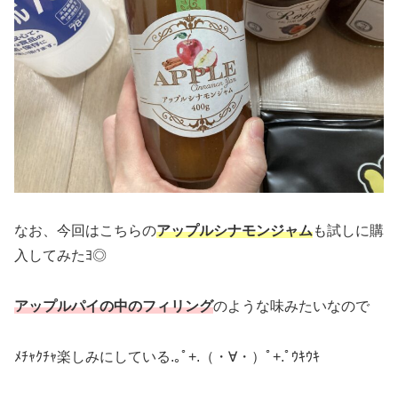
なお、今回はこちらの
アップルシナモンジャム
も試しに購
入してみたﾖ◎
アップルパイの中のフィリング
のような味みたいなので
ﾒﾁｬｸﾁｬ楽しみにしている.｡ﾟ+.（・∀・）ﾟ+.ﾟｳｷｳｷ