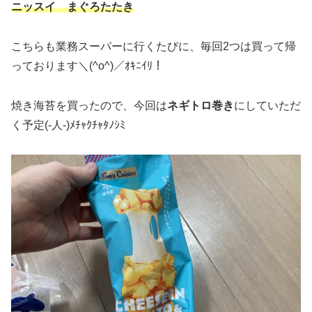
ニッスイ まぐろたたき
こちらも業務スーパーに行くたびに、毎回2つは買って帰
っております＼(^o^)／ｵｷﾆｲﾘ！
焼き海苔を買ったので、今回は
ネギトロ巻き
にしていただ
く予定(‐人‐)ﾒﾁｬｸﾁｬﾀﾉｼﾐ