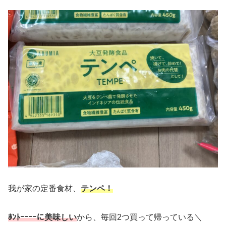
我が家の定番食材、
テンペ！
ﾎﾝﾄｰｰｰｰに美味しい
から、毎回2つ買って帰っている＼