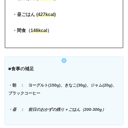
・昼ごはん (
427kcal)
・間食（
146kcal
）
■食事の補足
・朝
：
ヨーグルト(150g)、きなこ(30g)、ジャム(20g)、
ブラックコーヒー
・昼
：
前日のおかずの残り＋ごはん（200-300g）