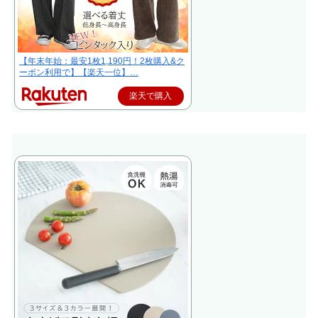
【年末年始：最安1枚1,190円！2枚購入&ク
ーポン利用で】【楽天一位】…
楽天で購入