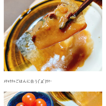
ﾒﾁｬｸﾁｬごはんに合う(ﾟдﾟ)ｳﾏｰ