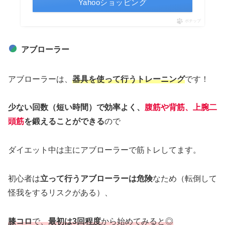
Yahooショッピング
ポチップ
アブローラー
アブローラーは、
器具を使って行うトレーニング
です！
少ない回数（短い時間）で効率よく、
腹筋や背筋、上腕二
頭筋
を鍛えることができる
ので
ダイエット中は主にアブローラーで筋トレしてます。
初心者は
立って行うアブローラーは危険
なため（転倒して
怪我をするリスクがある）、
膝コロ
で、
最初は3回程度
から始めてみると◎