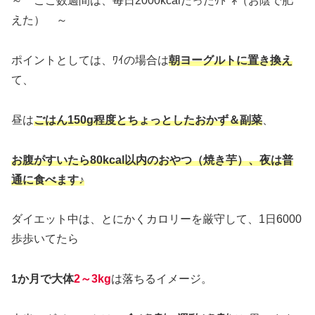
～ ここ数週間は、毎日2000kcalだったｹﾄﾞﾈ（お陰で肥
えた） ～
ポイントとしては、ﾜｲの場合は
朝ヨーグルトに置き換え
て、
昼は
ごはん150g程度とちょっとしたおかず＆副菜
、
お腹がすいたら80kcal以内のおやつ（焼き芋）、夜は普
通に食べます♪
ダイエット中は、とにかくカロリーを厳守して、1日6000
歩歩いてたら
1か月で大体
2～3kg
は落ちるイメージ。