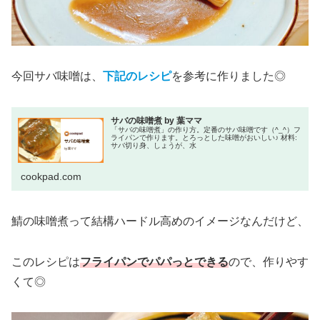
今回サバ味噌は、
下記のレシピ
を参考に作りました◎
サバの味噌煮 by 葉ママ
「サバの味噌煮」の作り方。定番のサバ味噌です（^_^）フ
ライパンで作ります。とろっとした味噌がおいしい♪ 材料:
サバ切り身、しょうが、水
cookpad.com
鯖の味噌煮って結構ハードル高めのイメージなんだけど、
このレシピは
フライパンでパパっとできる
ので、作りやす
くて◎