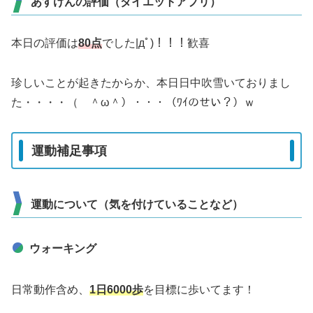
あすけんの評価（ダイエットアプリ）
本日の評価は
80点
でした|дﾟ)！！！歓喜
珍しいことが起きたからか、本日日中吹雪いておりまし
た・・・・（ ＾ω＾）・・・（ﾜｲのせい？）ｗ
運動補足事項
運動について（気を付けていることなど）
ウォーキング
日常動作含め、
1日6000歩
を目標に歩いてます！