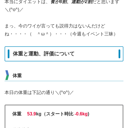
本当にダイエットは、
食が8割、運動が2割
だと思います
＼(^o^)／
まっ、今のワイが言っても説得力はないんだけど
ね・・・・（ ＾ω＾）・・・（今週もイベント三昧）
体重と運動、評価について
体重
本日の体重は下記の通り＼(^o^)／
体重
53.
9
kg
（スタート時比
-0.6kg
)