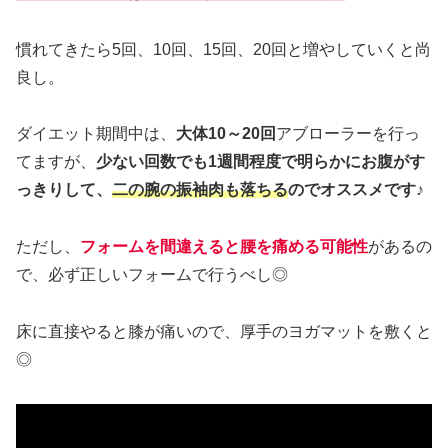
慣れてきたら5回、10回、15回、20回と増やしていくと尚
良し。
ダイエット期間中は、
大体10～20回
アブローラーを行っ
てますが、
少ない回数でも1週間程度で明らかにお腹がす
っきりして、
二の腕の振袖肉も落ちる
のでオススメです♪
ただし、
フォームを間違えると腰を痛める可能性
があるの
で、必ず正しいフォームで行うべし◎
床に直接やると膝が痛いので、厚手のヨガマットを敷くと
◎