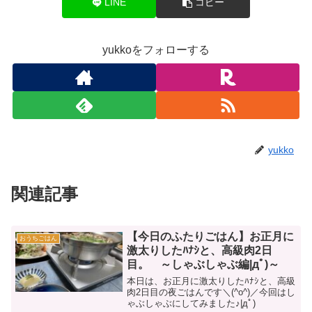
LINE
コピー
yukkoをフォローする
yukko
関連記事
【今日のふたりごはん】お正月に
おうちごはん
激太りしたﾊﾅｼと、高級肉2日
目。 ～しゃぶしゃぶ編|дﾟ)～
本日は、お正月に激太りしたﾊﾅｼと、高級
肉2日目の夜ごはんです＼(^o^)／今回はし
ゃぶしゃぶにしてみました♪|дﾟ)