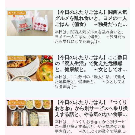
【今日のふたりごはん】関西人気
おうちごはん
グルメを乱れ食いと、ヨメの一人
ごはん（偏食） ～独身だったら
早ﾀﾋにしてた編|дﾟ)～
本日は、関西人気グルメを乱れ食いと、
ヨメの一人ごはん（偏食） ～独身だっ
たら早ﾀﾋにしてた編|дﾟ)～
【今日のふたりごはん】ここ数日
おうちごはん
の『廃人生活』で覚えた危機感
と、健康飯と。 ～女としてオワ
タ編|дﾟ)～
本日は、ここ数日の『廃人生活』で覚え
た危機感と、健康飯と。 ～女としてオ
ワタ編|дﾟ)～
【今日のふたりごはん】『つくり
おうちごはん
おき.jp』から別サービスへ乗り換
えする話と、やる気のない食事内
容と。 ～久しぶりの激辛で悶絶
本日は、『つくりおき.jp』から別サービ
編|дﾟ)～
スへ乗り換えする話と、やる気のない食
事内容と。 ～久しぶりの激辛で悶絶 編|