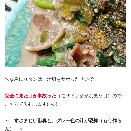
ちなみに豚タンは、汁切をサボったせいで
完全に見た目が事故った
（モザイク必須な見た目）ので、
こちらで失礼します(‐人‐)
～ すさまじい獣臭と、グレー色の汁が恐怖（もう作ら
ん） ～