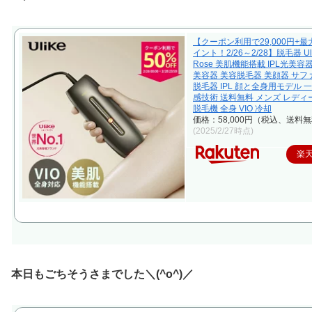
【クーポン利用で29,000円+最大
イント！2/26～2/28】脱毛器 Ul
Rose 美肌機能搭載 IPL光美容
美容器 美容脱毛器 美顔器 サ
脱毛器 IPL 顔と全身用モデル 
感技術 送料無料 メンズ レディ
脱毛機 全身 VIO 冷却
価格：58,000円（税込、送料無
(2025/2/27時点)
楽
本日もごちそうさまでした＼(^o^)／