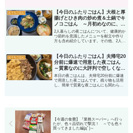
дﾟ)～
【今日のふたりごはん】大根と厚
おうちごはん
揚げとひき肉の炒め煮＆土鍋でキ
ノコごはん ～月初めなのに、予
算カツカツ～
2人暮らしの夜ごはんについて、健康的か
つ節約を意識したメニューを献立や作り
方も含め紹介しています。その他、2人暮
らしに役立つ情報も発信中。
【今日のふたりごはん】夫帰宅20
おうちごはん
分前に爆速で用意した夜ごはん
～質素なのに大評判で空しくなる
ヨメ編|дﾟ)～
本日の夜ごはんは、夫帰宅20分前に爆速
で用意した夜ごはんです。残り物も活用
し、簡単で質素な夜ごはんにも関わら
ず、夫には大評判・・・。嬉しいけど、
空しい・・・orz
【今週の食費】『業務スーパー』へ行っ
たが、色々品切れで撃沈！ ～でも色々
買ってきました編|дﾟ)～