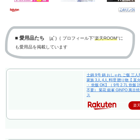
■
愛用品たち
|дﾟ)｛ プロフィール下”
楽天ROOM
“に
も愛用品を掲載しています
土鍋 9号 鍋 おしゃれ ご飯 三人
家族 3人 4人 料理 贈り物【 直
・ 炊飯 OK】（ 9号 2.7L 炊飯
不要） 菊花 銀峯 GINPO 萬古焼
ス
楽