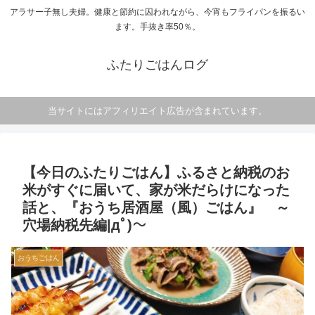
アラサー子無し夫婦。健康と節約に囚われながら、今宵もフライパンを振るい
ます。手抜き率50％。
ふたりごはんログ
当サイトにはアフィリエイト広告が含まれています。
【今日のふたりごはん】ふるさと納税のお
米がすぐに届いて、家が米だらけになった
話と、『おうち居酒屋（風）ごはん』 ～
穴場納税先編|дﾟ)～
おうちごはん