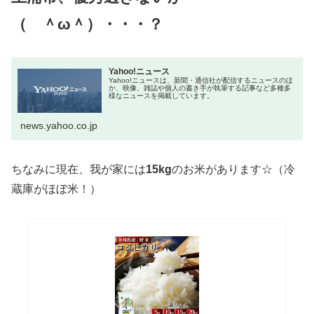
（ ＾ω＾）・・・？
Yahoo!ニュース
Yahoo!ニュースは、新聞・通信社が配信するニュースのほ
か、映像、雑誌や個人の書き手が執筆する記事など多種多
様なニュースを掲載しています。
news.yahoo.co.jp
ちなみに現在、我が家には
15kg
のお米があります☆（冷
蔵庫がほぼ米！）