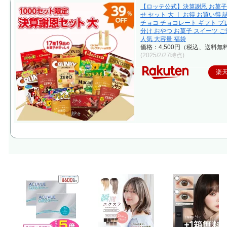
【ロッテ公式】決算謝恩 お菓
せ セット 大 ｜ お得 お買い得
チョコ チョコレート ギフト プ
分け おやつ お菓子 スイーツ ご
人気 大容量 福袋
価格：4,500円（税込、送料無料
(2025/2/27時点)
楽