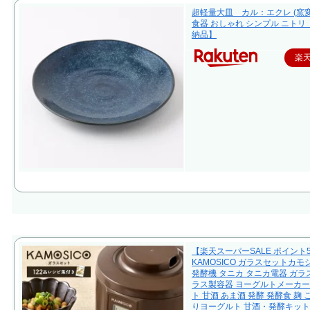
超軽量大皿 カル：エクレ (窯変
食器 おしゃれ シンプル ニトリ
納品】
楽
【楽天スーパーSALE ポイント
KAMOSICO ガラスセットカモ
発酵機 タニカ タニカ電器 ガラス
ラス製容器 ヨーグルトメーカー
ト 甘酒 あま酒 発酵 発酵食 麹 
りヨーグルト 甘酒・発酵キット