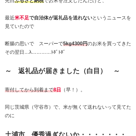
先日
ふるさと納税
でお米を注文したんだけど、
最近
米不足
で自治体が返礼品を送れない
というニュースを
見ていたので
断腸の思いで スーパーで
5kg4300円
のお米を買ってきた
その翌日…λ…………ﾄﾎﾞﾄﾎﾞ
～
返礼品が届きました（白目） ～
寄付してから到着まで
8日
（早！）。
同じ茨城県（守谷市）で、米が無くて送れないって見てた
のに
土浦市、優秀過ぎないか・・・・・・・