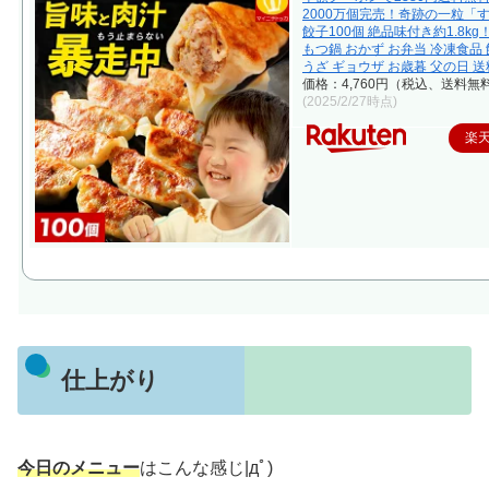
2000万個完売！奇跡の一粒「
餃子100個 絶品味付き約1.8kg
もつ鍋 おかず お弁当 冷凍食品 
うざ ギョウザ お歳暮 父の日 
価格：4,760円（税込、送料無料
(2025/2/27時点)
楽
仕上がり
今日のメニュー
はこんな感じ|дﾟ)