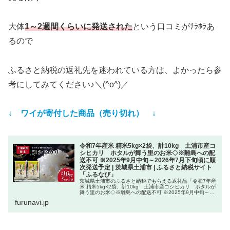
大体
1～2週間くらいに発送された
という口コミがﾁﾗﾎﾗあ
るので
ふるさと納税の返礼先を迷われている方は、よかったら参
考にしてみてください♪＼(^o^)／
↓ ワイが寄付した商品（売り切れ） ↓
令和7年産米 精米5kg×2袋、計10kg 土浦市産コ
シヒカリ ホタルが舞う里のお米◇※離島への配
送不可 ※2025年9月中旬～2026年7月下旬頃に順
次発送予定 | 茨城県土浦市 | ふるさと納税サイト
「ふるなび」
茨城県土浦市のふるさと納税でもらえる返礼品「令和7年産
米 精米5kg×2袋、計10kg 土浦市産コシヒカリ ホタルが
舞う里のお米◇※離島への配送不可 ※2025年9月中旬～
2026年7月下旬頃に順次発送予定」です。この返礼品は、
furunavi.jp
ふるなびから...