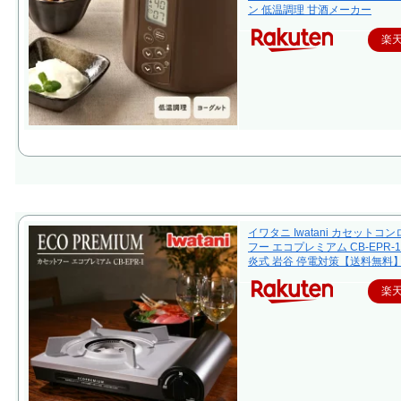
ン 低温調理 甘酒メーカー
楽
イワタニ Iwatani カセットコ
フー エコプレミアム CB-EPR-1
炎式 岩谷 停電対策【送料無料
楽