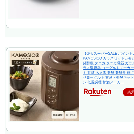
【楽天スーパーSALE ポイント
KAMOSICO ガラスセットカモ
発酵機 タニカ タニカ電器 ガラス
ラス製容器 ヨーグルトメーカー
ト 甘酒 あま酒 発酵 発酵食 麹 
りヨーグルト 甘酒・発酵キット
ン 低温調理 甘酒メーカー
楽