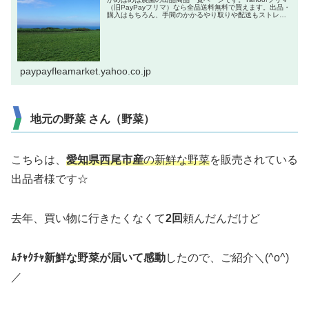
（旧PayPayフリマ）なら全品送料無料で買えます。出品・
購入はもちろん、手間のかかるやり取りや配送もストレス
なし。PayPay（ペイペイ）決済でもっとおトクに、安心サ
ポートでらくら...
paypayfleamarket.yahoo.co.jp
地元の野菜 さん（野菜）
こちらは、
愛知県西尾市産
の新鮮な野菜
を販売されている
出品者様です☆
去年、買い物に行きたくなくて
2回
頼んだんだけど
ﾑﾁｬｸﾁｬ新鮮な野菜が届いて感動
したので、ご紹介＼(^o^)
／