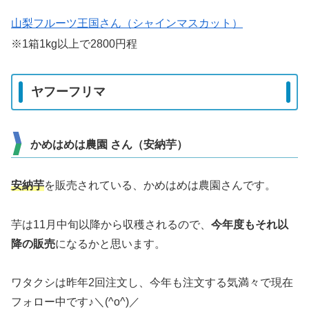
山梨フルーツ王国さん（シャインマスカット）
※1箱1kg以上で2800円程
ヤフーフリマ
かめはめは農園 さん（安納芋）
安納芋
を販売されている、かめはめは農園さんです。
芋は11月中旬以降から収穫されるので、
今年度もそれ以
降の販売
になるかと思います。
ワタクシは昨年2回注文し、今年も注文する気満々で現在
フォロー中です♪＼(^o^)／