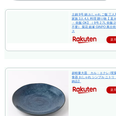
土鍋 9号 鍋 おしゃれ ご飯 三人
家族 3人 4人 料理 贈り物【 直
・ 炊飯 OK】（ 9号 2.7L 炊飯
不要） 菊花 銀峯 GINPO 萬古焼
ス
楽
超軽量大皿 カル：エクレ (窯変
食器 おしゃれ シンプル ニトリ
納品】
楽