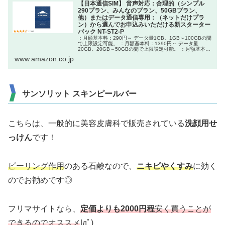
【日本通信SIM】 音声対応：合理的（シンプル
290プラン、みんなのプラン、50GBプラン、
他）またはデータ通信専用：（ネットだけプラ
ン）から選んでお申込みいただける新スターター
パック NT-ST2-P
：月額基本料：290円～ データ量1GB。1GB～100GBの間
で上限設定可能。 ：月額基本料：1390円～ データ量
20GB。20GB～50GBの間で上限設定可能。 ：月額基本
料：2178円～ データ量50GB。50GB～100GBの間で...
www.amazon.co.jp
サンソリット スキンピールバー
こちらは、一般的に美容皮膚科で販売されている
洗顔用せ
っけん
です！
ピーリング作用
のある石鹸なので、
ニキビやくすみ
に効く
のでお勧めです◎
フリマサイトなら、
定価よりも2000円程
安く買うことが
できるのでオススメ
|дﾟ)