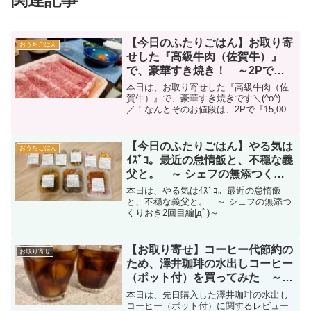
【今日のふたりごはん】お取り寄
おうちごはん
せした『高級牛肉（佐賀牛）』
で、豪華すき焼き！ ～2Pで
『15,000円』の高級肉編|дﾟ)～
本日は、お取り寄せした『高級牛肉（佐
賀牛）』で、豪華すき焼きです＼(^o^)
／！なんとそのお値段は、2Pで『15,000
円』|дﾟ)｛我が家の食費の約2/5・・・
【今日のふたりごはん】やる気は
おうちごはん
ｲｽﾞｺ。最近の怠惰飯と、不穏な義
父と。 ～ シェフの無添つくり
おき2回目編|дﾟ)～
本日は、やる気はｲｽﾞｺ。最近の怠惰飯
と、不穏な義父と。 ～ シェフの無添つ
くりおき2回目編|дﾟ)～
【お取り寄せ】コーヒー代節約の
お取り寄せ
ため、澤井珈琲の水出しコーヒー
（ポット付）を買ってみた ～焼
きポンデリングの小話付き～【レ
本日は、先日購入した澤井珈琲の水出し
ビュー】
コーヒー（ポット付）に関するレビュー