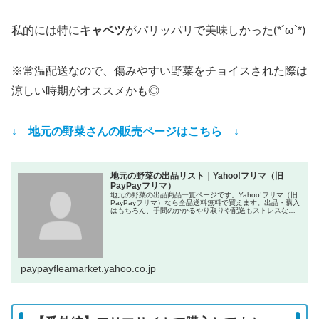
私的には特に
キャベツ
がパリッパリで美味しかった(*´ω`*)
※常温配送なので、傷みやすい野菜をチョイスされた際は
涼しい時期がオススメかも◎
↓ 地元の野菜さんの販売ページはこちら ↓
地元の野菜の出品リスト｜Yahoo!フリマ（旧
PayPayフリマ）
地元の野菜の出品商品一覧ページです。Yahoo!フリマ（旧
PayPayフリマ）なら全品送料無料で買えます。出品・購入
はもちろん、手間のかかるやり取りや配送もストレスな
し。PayPay（ペイペイ）決済でもっとおトクに、安心サポ
ートでらくらくフ...
paypayfleamarket.yahoo.co.jp