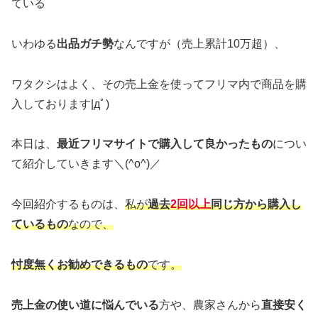
ている
いわゆる
出品ガチ勢
なんですが（売上累計10万超）、
ワタクシはよく、その売上金を使ってフリマ内で商品を購
入しております|дﾟ)
本日は、
最近フリマサイトで購入して良かったもの
につい
て紹介していきます＼(^o^)／
今回紹介するものは、
私が
過去
2回以上
同じ方から購入し
ているもの
なので、
忖度無くお勧めできるもの
です。
売上金の使い道に悩んでいる
方や、農家さんから
直接安く