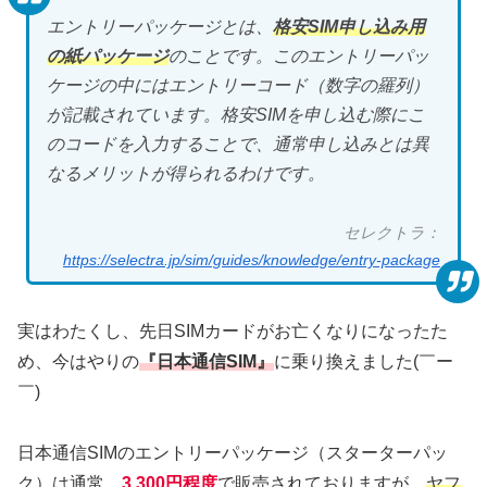
エントリーパッケージとは、
格安SIM申し込み用
の紙パッケージ
のことです。このエントリーパッ
ケージの中にはエントリーコード（数字の羅列）
が記載されています。格安SIMを申し込む際にこ
のコードを入力することで、通常申し込みとは異
なるメリットが得られるわけです。
セレクトラ：
https://selectra.jp/sim/guides/knowledge/entry-package
実はわたくし、先日SIMカードがお亡くなりになったた
め、今はやりの
『日本通信SIM』
に乗り換えました(￣ー
￣)
日本通信SIMのエントリーパッケージ（スターターパッ
ク）は通常、
3,300円程度
で販売されておりますが、
ヤフ