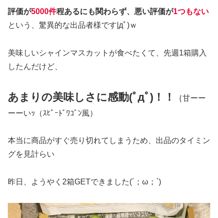
評価が
5000件
程あるにも関わらず、悪い評価が
1つもない
という、驚異的な出品者様です|дﾟ)ｗ
美味しいシャインマスカットが食べたくて、先週1箱購入
したんだけど、
あまりの美味しさに感動(ﾟдﾟ)！！
｛甘ーー
ーーいｯ（ｽﾋﾟｰﾄﾞﾜｺﾞﾝ風）
本当に商品がすぐ売り切れてしまうため、出品のタイミン
グを見計らい
昨日、ようやく2箱GETできました(´；ω；`)