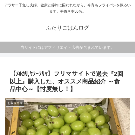
アラサー子無し夫婦。健康と節約に囚われながら、今宵もフライパンを振るい
ます。手抜き率50％。
ふたりごはんログ
当サイトにはアフィリエイト広告が含まれています。
【ﾒﾙｶﾘ,ﾔﾌｰﾌﾘﾏ】フリマサイトで過去『2回
以上』購入した、オススメ商品紹介 ～食
品中心～【忖度無し！】
お取り寄せ