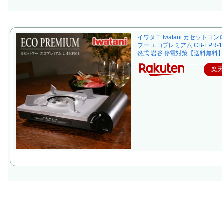
イワタニ Iwatani カセットコ
フー エコプレミアム CB-EPR-1
炎式 岩谷 停電対策【送料無料
楽