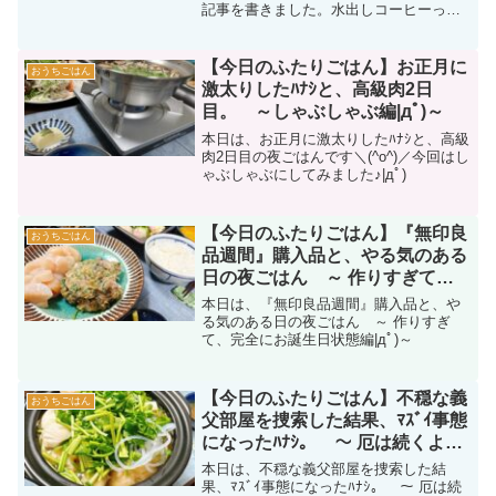
記事を書きました。水出しコーヒーって
コスパがいいの？味は？作り方は？と気
になる方は必見です。また、小話として
焼きポンデリングの話も。
【今日のふたりごはん】お正月に
おうちごはん
激太りしたﾊﾅｼと、高級肉2日
目。 ～しゃぶしゃぶ編|дﾟ)～
本日は、お正月に激太りしたﾊﾅｼと、高級
肉2日目の夜ごはんです＼(^o^)／今回はし
ゃぶしゃぶにしてみました♪|дﾟ)
【今日のふたりごはん】『無印良
おうちごはん
品週間』購入品と、やる気のある
日の夜ごはん ～ 作りすぎて、
完全にお誕生日状態編|дﾟ)～
本日は、『無印良品週間』購入品と、や
る気のある日の夜ごはん ～ 作りすぎ
て、完全にお誕生日状態編|дﾟ)～
【今日のふたりごはん】不穏な義
おうちごはん
父部屋を捜索した結果、ﾏｽﾞｲ事態
になったﾊﾅｼ。 ～ 厄は続くよ、
ﾄﾞｺﾏﾃﾞﾓ（諦観）編|дﾟ)～
本日は、不穏な義父部屋を捜索した結
果、ﾏｽﾞｲ事態になったﾊﾅｼ。 ～ 厄は続