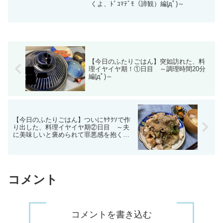
くよ、ﾄﾞｺﾏﾃﾞﾓ（諦観）編|дﾟ)～
【今日のふたりごはん】突如訪れた、料
理イヤイヤ期！①日目 ～調理時間20分
編|дﾟ)～
【今日のふたりごはん】ついにﾔｹｸｿで作
り出した、料理イヤイヤ期②日目 ～夫
に美味しいと褒められて罪悪感を抱く…|
дﾟ)～
コメント
コメントを書き込む