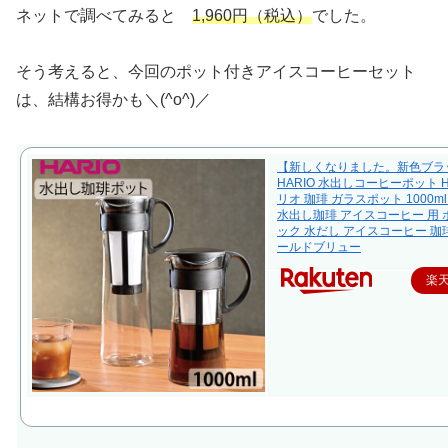
ネットで調べてみると
1,960円（税込）
でした。
そう考えると、今回のポット付きアイスコーヒーセット
は、結構お得かも＼(^o^)／
【新しくなりました。新色ブラ
HARIO 水出しコーヒーポット H
リオ 珈琲 ガラスポット 1000m
水出し珈琲 アイスコーヒー 用 
ック 水だし アイスコーヒー 珈
ールドブリュー
楽