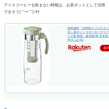
アイスコーヒーを飲まない時期は、お茶ポットとして活用
できそう(￣ー￣)ﾆﾔﾘ
送料無料 HARIO (ハリオ) 
出し茶ポット スモーキーグリー
ラス製 熱湯・食洗器OK 冷水筒
HCC-12-SG
楽