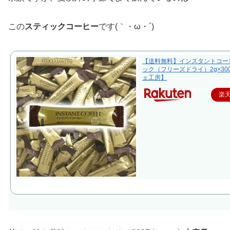
この
スティックコーヒー
です(｀・ω・´)
【送料無料】インスタントコー
ック（フリーズドライ）2g×30
ェ工房】
楽