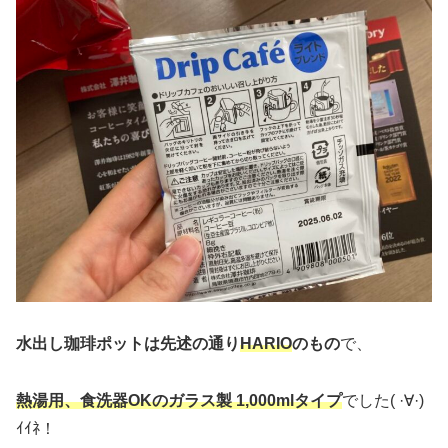
水出し珈琲ポットは先述の通り
HARIO
のもの
で、
熱湯用、食洗器OKのガラス製 1,000mlタイプ
でした( ·∀·)
ｲｲﾈ！