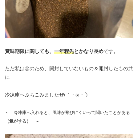
賞味期限に関しても、
一年程先
とかなり長め
です。
ただ私は念のため、開封していないもの＆開封したもの共
に
冷凍庫へぶちこみましたぜ(｀・ω・´)
～ 冷凍庫へ入れると、風味が飛びにくいって聞いたことがある
（気がする）
～