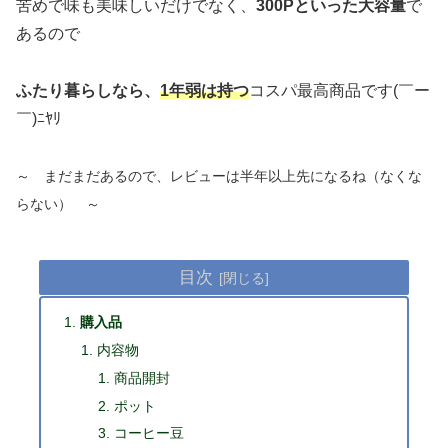
苦めで味も美味しいだけでなく、
300Pといった大容量
で
あるので
ふたり暮らしなら、
1年弱は持つ
コスパ最高商品です(￣ー
￣)ﾆﾔﾘ
～ まだまだあるので、レビューは半年以上先になるね（なくな
らない） ～
目次
購入品
内容物
商品開封
ポット
コーヒー豆