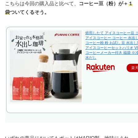
こちらは今回の購入品と比べて、
コーヒー豆（粉）が＋
１
袋
ついてくるそう。
焙煎したて アイスコーヒー豆 
アイスコーヒー コーヒー 水出
コーヒー粉 粉 お試し 豆 水出し
アイスコーヒーセットハリオ V
コーヒーメーカー付き 福袋 ※
水だし
楽