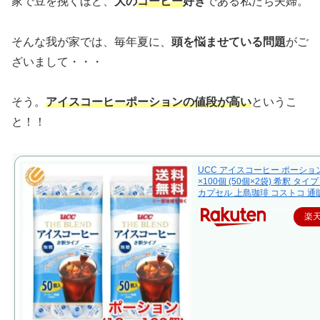
家で豆を挽くほど、
大の
コーヒー
好き
である私たち夫婦。
そんな我が家では、毎年夏に、
頭を悩ませている問題
がご
ざいまして・・・
そう。
アイスコーヒーポーションの値段が高い
というこ
と！！
UCC アイスコーヒー ポーション 
×100個 (50個×2袋) 希釈 タイ
カプセル 上島珈琲 コストコ 通
楽