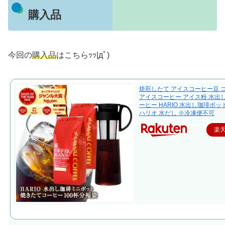
購入品
今回の
購入品
はこちらｯｯ|дﾟ)
焙煎したて アイスコーヒー豆 
アイスコーヒー アイス粉 水出
ーヒー HARIO 水出し珈琲ポッ
ハリオ 水だし ※冷凍便不可
楽