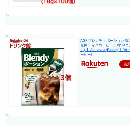
AGF ブレンディ ポーション 
無糖 アイスコーヒー(18g*24コ
ト)【ブレンディ(Blendy)】[
ーヒー]
楽