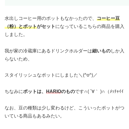
水出しコーヒー用のポットもなかったので、
コーヒー豆
（粉）とポット
がセット
になっているこちらの商品を購入
しました。
我が家の冷蔵庫にあるドリンクホルダーは
細いもの
しか入
らないため、
スタイリッシュなポットにしました＼(^o^)／
ちなみに
ポットは、
HARIO
のもの
です∩( ´∀｀ )∩（ﾒｯﾁｬｲｲ
なお、豆の種類は少し変わるけど、こういったポットがつ
いている商品もあるみたい。