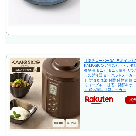
【楽天スーパーSALE ポイント
KAMOSICO ガラスセットカモ
発酵機 タニカ タニカ電器 ガラス
ラス製容器 ヨーグルトメーカー
ト 甘酒 あま酒 発酵 発酵食 麹 
りヨーグルト 甘酒・発酵キット
ン 低温調理 甘酒メーカー
楽