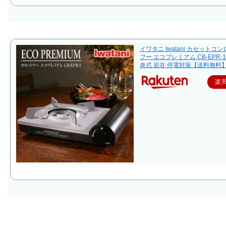
イワタニ Iwatani カセットコ
フー エコプレミアム CB-EPR-1
炎式 岩谷 停電対策【送料無料
楽