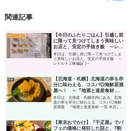
関連記事
【今日のふたりごはん】引越し前
おうちごはん
に限って見つけてしまう美味しい
お店と、安定の手抜き飯 ～レト
ルト三昧編|дﾟ)～
本日は、引越し前に限って見つけてしま
う美味しいお店と、安定の手抜き飯 ～
レトルト三昧編|дﾟ)～
【北海道・札幌】北海道の幸を存
外食
分に味わえる、コスパ◎海鮮居酒
屋へ！ ～『地酒と道産食材 一
笑 本店』編|дﾟ)～
本日は、北海道・札幌市内にある、北海
道の幸を存分に味わえる、コスパ◎海鮮
居酒屋 『地酒と道産食材 一笑 本店』さ
んへ行ってまいりました。コスパ良く、
美味しい海鮮を食べたい方必見です♪
【東京おでかけ】『千疋屋』でパ
外食
フェの価格に発狂した話と、7割