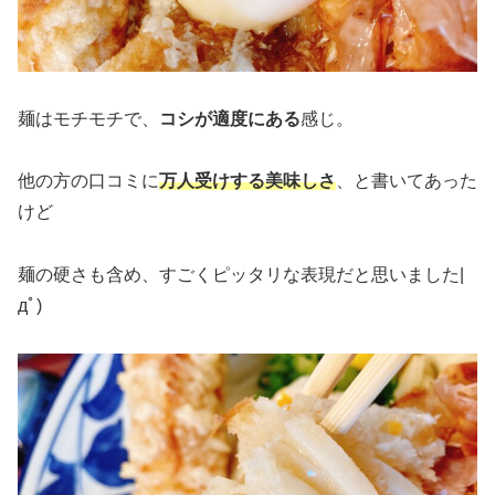
麺はモチモチで、
コシが適度にある
感じ。
他の方の口コミに
万人受けする美味しさ
、と書いてあった
けど
麺の硬さも含め、すごくピッタリな表現だと思いました|
дﾟ)