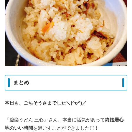
まとめ
本日も、ごちそうさまでした＼(^o^)／
『釜楽うどん 三心』さん、本当に活気があって
終始居心
地のいい時間
を過ごすことができました◎！