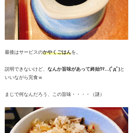
最後はサービスの
かやくごはん
を。
説明できないけど、
なんか旨味があって終始ｳﾏ…(ﾟдﾟ)
と
いいながら完食ｗ
まじで何なんだろう、この旨味・・・・（謎）