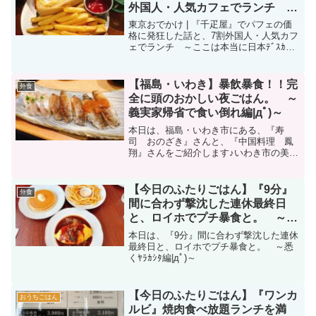
外国人・人気カフェでランチ ～
ここは本当に日本ﾃﾞｽｶ？編|дﾟ)～
東京おでかけ | 『千疋屋』でパフェの価
格に発狂した話と、7割外国人・人気カフ
ェでランチ ～ここは本当に日本ﾃﾞｽｶ？
編|дﾟ)～
【福島・いわき】暴飲暴食！！完
外食
全に頭のおかしい夜ごはん。 ～
義実家帰省で食い倒れ編|дﾟ)～
本日は、福島・いわき市にある、『寿
司 おのざき』さんと、『中国料理 鳳
翔』さんをご紹介します♪いわき市の美味
しいごはん屋さんを知りたい方、必見で
す♪
【今日のふたりごはん】『9分』
外食
間に合わず撃沈した連休最終日
と、ロイホでプチ暴食と。 ～悉
くﾔﾗｶｼﾀ編|дﾟ)～
本日は、『9分』間に合わず撃沈した連休
最終日と、ロイホでプチ暴食と。 ～悉
くﾔﾗｶｼﾀ編|дﾟ)～
【今日のふたりごはん】『ワンカ
おうちごはん
ルビ』焼肉食べ放題ランチを満