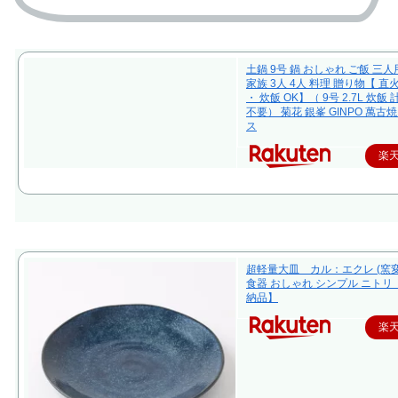
土鍋 9号 鍋 おしゃれ ご飯 三人
家族 3人 4人 料理 贈り物【 直
・ 炊飯 OK】（ 9号 2.7L 炊飯
不要） 菊花 銀峯 GINPO 萬古焼
ス
楽
超軽量大皿 カル：エクレ (窯変
食器 おしゃれ シンプル ニトリ
納品】
楽