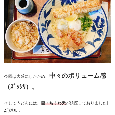
中々のボリューム感
今回は大盛にしたため、
（ｽﾞｯｼﾘ）。
そしてうどんには、
巨・ちくわ天
が鎮座しておりました|
дﾟ)ｳﾋｮ…