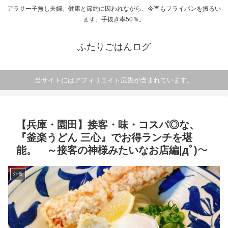
アラサー子無し夫婦。健康と節約に囚われながら、今宵もフライパンを振るい
ます。手抜き率50％。
ふたりごはんログ
当サイトにはアフィリエイト広告が含まれています。
【兵庫・園田】接客・味・コスパ◎な、
『釜楽うどん 三心』でお得ランチを堪
能。 ～接客の神様みたいなお店編|дﾟ)～
外食