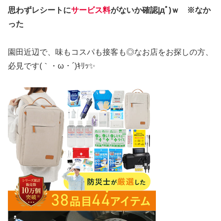
思わずレシートに
サービス料
がないか確認|дﾟ)ｗ ※なか
った
園田近辺で、味もコスパも接客も◎なお店をお探しの方、
必見です(｀・ω・´)ｷﾘｯ✨