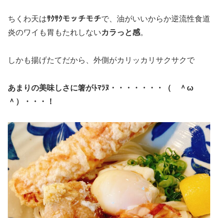
ちくわ天は
ｻｸｻｸモッチモチ
で、油がいいからか逆流性食道
炎のワイも胃もたれしない
カラっと感
。
しかも揚げたてだから、外側がカリッカリサクサクで
あまりの美味しさに箸がﾄﾏﾗﾇ・・・・・・・（ ＾ω
＾）・・・！