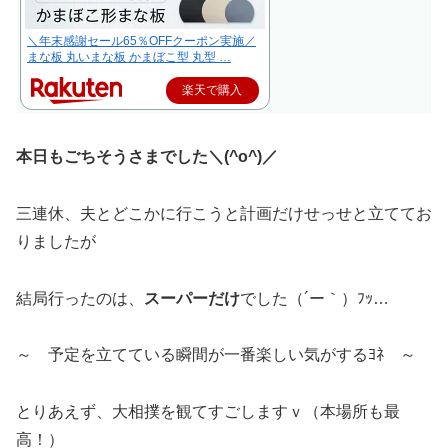
＼年末感謝セール65％OFFクーポン実施／
まな板 丸いまな板 かまぼこ型 丸型 …
楽天で購入
本日もごちそうさまでした＼(^o^)／
三連休、夫とどこかに行こうと計画だけせっせと立ててお
りましたが
結局行ったのは、
スーパーだけ
でした（´ー｀）ﾌｯ…
～ 予定を立てている瞬間が一番楽しい気がするﾖﾈ ～
とりあえず、大相撲を観てすごしますｖ（本場所も最
高！）