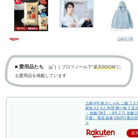
■
愛用品たち
|дﾟ)｛ プロフィール下”
楽天ROOM
“に
も愛用品を掲載しています
土鍋 9号 鍋 おしゃれ ご飯 三人
家族 3人 4人 料理 贈り物【 直
・ 炊飯 OK】（ 9号 2.7L 炊飯
不要） 菊花 銀峯 GINPO 萬古焼
ス
楽