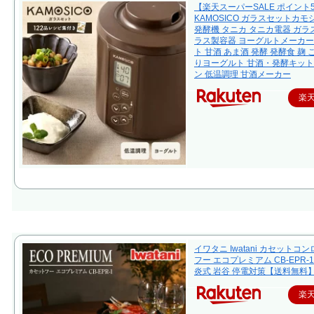
【楽天スーパーSALE ポイント
KAMOSICO ガラスセットカモ
発酵機 タニカ タニカ電器 ガラス
ラス製容器 ヨーグルトメーカー
ト 甘酒 あま酒 発酵 発酵食 麹 
りヨーグルト 甘酒・発酵キット
ン 低温調理 甘酒メーカー
楽
イワタニ Iwatani カセットコ
フー エコプレミアム CB-EPR-1
炎式 岩谷 停電対策【送料無料
楽