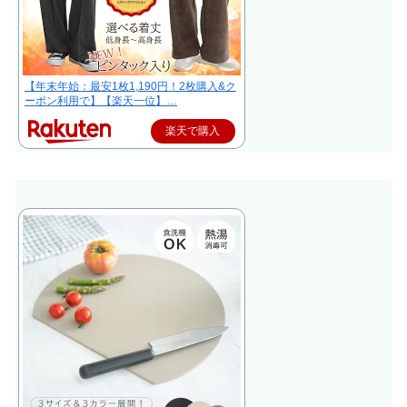
【年末年始：最安1枚1,190円！2枚購入&ク
ーポン利用で】【楽天一位】…
楽天で購入