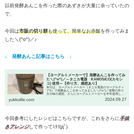
以前発酵あんこを作った際のあずきが大量に余っていたの
で、
今回は
市販の切り餅
も使って、簡単なお赤飯
を作ってみま
した＼(^o^)／♪
↓ 発酵あんこ記事はこちら ↓
【ヨーグルトメーカーで】発酵あんこを作ってみ
た＼(^o^)／～タニカ電器 KAMOSICO(カモシ
コ) 使用～【作り方、感想あり】
本日は、ヨーグルトメーカー（タニカ電器のヨーグルティ
アS）で発酵あんこを作ってみました＼(^o^)／実際の作り
方や味の感想、さらにヨーグルトメーカーを半年使用した
感想ﾅﾄﾞﾅﾄﾞ。
2024.09.27
yukkolife.com
今回参考にしたレシピはこちらですが、これをさらに
手抜
きアレンジ
して作ってﾐﾀﾖ|дﾟ)