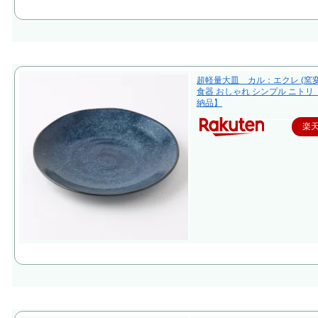
超軽量大皿 カル：エクレ (窯変
食器 おしゃれ シンプル ニトリ
納品】
楽