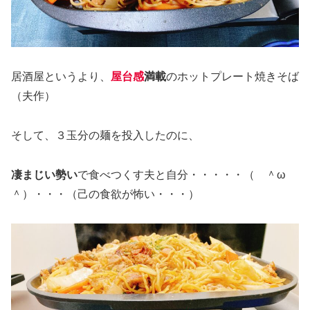
居酒屋というより、
屋台感
満載
のホットプレート焼きそば
（夫作）
そして、３玉分の麺を投入したのに、
凄まじい勢い
で食べつくす夫と自分・・・・・（ ＾ω
＾）・・・（己の食欲が怖い・・・）