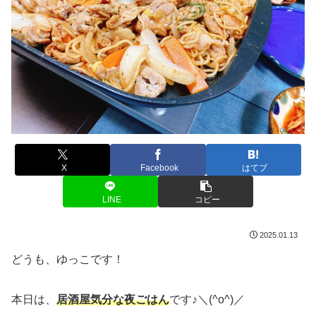
X
Facebook
はてブ
LINE
コピー
2025.01.13
どうも、ゆっこです！
本日は、
居酒屋気分な夜ごはん
です♪＼(^o^)／