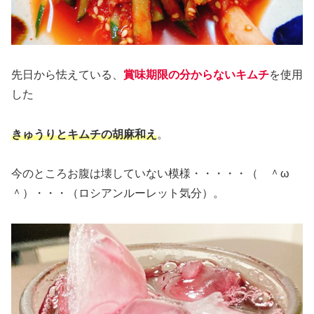
先日から怯えている、
賞味期限の分からないキムチ
を使用
した
きゅうりとキムチの胡麻和え
。
今のところお腹は壊していない模様・・・・・（ ＾ω
＾）・・・（ロシアンルーレット気分）。