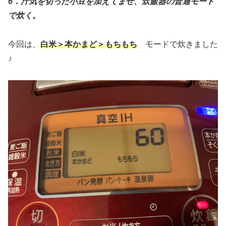
6．汁気を切った小豆を加えてまぜ、炊飯器の普通モード
で炊く。
今回は、
白米＞本かまど＞もちもち
モードで炊きました
♪