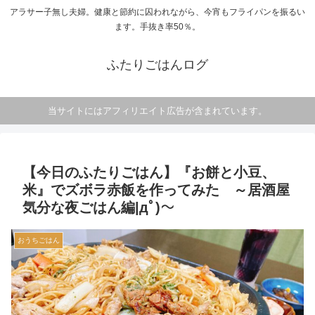
アラサー子無し夫婦。健康と節約に囚われながら、今宵もフライパンを振るい
ます。手抜き率50％。
ふたりごはんログ
当サイトにはアフィリエイト広告が含まれています。
【今日のふたりごはん】『お餅と小豆、
米』でズボラ赤飯を作ってみた ～居酒屋
気分な夜ごはん編|дﾟ)～
おうちごはん