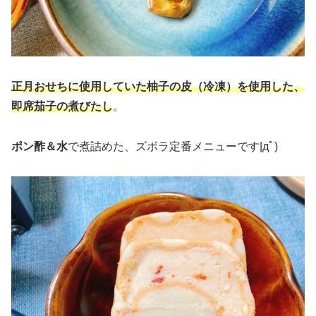
正月おせちに使用していた柚子の皮（冷凍）を使用した、
即席茄子の煮びたし
。
ポン酢＆水
で煮詰めた、ズボラ定番メニューです|дﾟ)