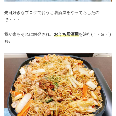
先日好きなブログでおうち居酒屋をやってらしたの
で・・・
我が家もそれに触発され、
おうち居酒屋
を決行(｀・ω・´)
ｷﾘｯ