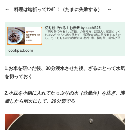
～ 料理は端折ってﾅﾝﾎﾞ！（たまに失敗する） ～
切り餅で作る！お赤飯 by sachi825
「切り餅で作る！お赤飯」の作り方。話題入り感謝☆つく
れぽ20件☆もち米を使わず、普通のお米に切り餅を加えた
ら、もっちもちのお赤飯に♬ 材料: 米、切り餅、乾燥小豆
cookpad.com
1.お米を研いだ後、30分浸水させた後、ざるにとって水気
を切っておく
2.小豆を小鍋に入れてたっぷりの水（分量外）を注ぎ、沸
騰したら弱火にして、20分茹でる